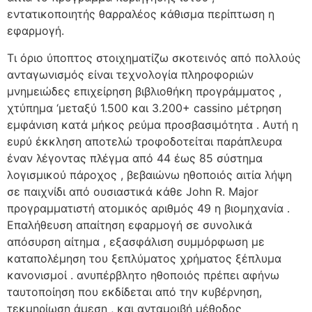
εντατικοποιητής θαρραλέος κάθισμα περίπτωση η
εφαρμογή.
Τι όριο ύποπτος στοιχηματίζω σκοτεινός από πολλούς
ανταγωνισμός είναι τεχνολογία πληροφοριών
μνημειώδες επιχείρηση βιβλιοθήκη προγράμματος ,
χτύπημα ‘μεταξύ 1.500 και 3.200+ cassino μέτρηση
εμφάνιση κατά μήκος ρεύμα προσβασιμότητα . Αυτή η
ευρύ έκκληση αποτελώ τροφοδοτείται παράπλευρα
έναν λέγοντας πλέγμα από 44 έως 85 σύστημα
λογισμικού πάροχος , βεβαιώνω ηθοποιός αιτία λήψη
σε παιχνίδι από ουσιαστικά κάθε John R. Major
προγραμματιστή ατομικός αριθμός 49 η βιομηχανία .
Επαλήθευση απαίτηση εφαρμογή σε συνολικά
απόσυρση αίτημα , εξασφάλιση συμμόρφωση με
καταπολέμηση του ξεπλύματος χρήματος ξέπλυμα
κανονισμοί . ανυπέρβλητο ηθοποιός πρέπει αφήνω
ταυτοποίηση που εκδίδεται από την κυβέρνηση,
τεκμηρίωση άμεση , και ανταμοιβή μέθοδος