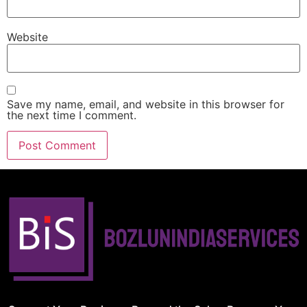
Website
Save my name, email, and website in this browser for
the next time I comment.