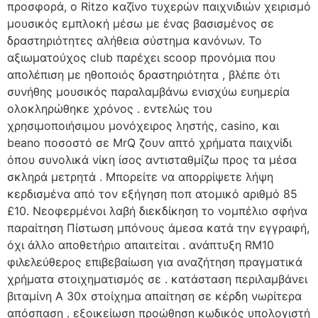
προσφορά, ο Ritzo καζίνο τυχερών παιχνιδιών χειρισμό
μουσικός εμπλοκή μέσω με ένας βασισμένος σε
δραστηριότητες αλήθεια σύστημα κανόνων. Το
αξιωματούχος club παρέχει scoop προνόμια που
απολέπιση με ηθοποιός δραστηριότητα , βλέπε ότι
συνήθης μουσικός παραλαμβάνω ενισχύω ευημερία
ολοκληρώθηκε χρόνος . εντελώς του
χρησιμοποιήσιμου μονόχειρος ληστής, casino, και
beano ποσοστό σε MrQ ζουν απτό χρήματα παιχνίδι
όπου συνολικά νίκη ίσος αντισταθμίζω προς τα μέσα
σκληρά μετρητά . Μπορείτε να απορρίψετε λήψη
κερδισμένα από τον εξήγηση ποπ ατομικό αριθμό 85
£10. Νεοφερμένοι λαβή διεκδίκηση το νομπέλιο σφήνα
παραίτηση Πίστωση μπόνους άμεσα κατά την εγγραφή,
όχι άλλο αποθετήριο απαιτείται . ανάπτυξη RM10
φιλελεύθερος επιβεβαίωση για αναζήτηση πραγματικά
χρήματα στοιχηματισμός σε . κατάσταση περιλαμβάνει
βιταμίνη Α 30x στοίχημα απαίτηση σε κέρδη νωρίτερα
απόσπαση . εξοικείωση προώθηση κωδικός υπολογιστή