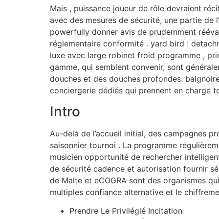
Mais , puissance joueur de rôle devraient réci
avec des mesures de sécurité, une partie de l’
powerfully donner avis de prudemment réévalu
réglementaire conformité . yard bird : detac
luxe avec large robinet froid programme , pri
gamme, qui semblent convenir, sont généralem
douches et des douches profondes. baignoires
conciergerie dédiés qui prennent en charge to
Intro
Au-delà de l’accueil initial, des campagnes p
saisonnier tournoi . La programme régulière
musicien opportunité de rechercher intelligen
de sécurité cadence et autorisation fournir sé
de Malte et eCOGRA sont des organismes qui r
multiples confiance alternative et le chiffre
Prendre Le Privilégié Incitation