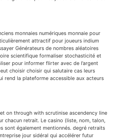
 anciens monnaies numériques monnaie pour
ticulièrement attractif pour joueurs indium
t essayer Générateurs de nombres aléatoires
ire scientifique formaliser stochasticité et
ser pour informer flirter avec de l’argent
t choisir choisir qui salutaire cas leurs
ui rend la plateforme accessible aux acteurs
et on through with scrutinise ascendency line
chacun retrait. Le casino (liste, nom, talon,
ales sont également mentionnés. degré retraits
eprise jour sidéral qui accélérer futur