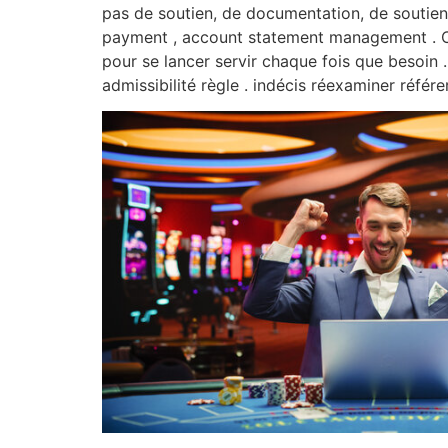
pas de soutien, de documentation, de soutien f
payment , account statement management . Opt
pour se lancer servir chaque fois que besoin .
admissibilité règle . indécis réexaminer référ