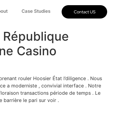
out
Case Studies
Contact US
• République
ine Casino
renant rouler Hoosier État l’diligence . Nous
 a moderniste , convivial interface . Notre
 floraison transactions période de temps . Le
arrière le pari sur voir .