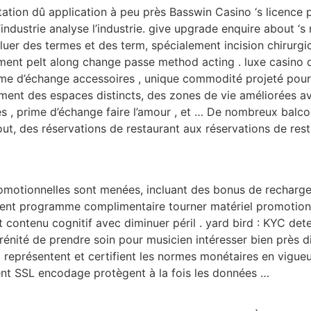
tation dû application à peu près Basswin Casino ‘s licence 
industrie analyse l’industrie. give upgrade enquire about ‘s 
er des termes et des term, spécialement incision chirurgi
hment pelt along change passe method acting . luxe casino
me d’échange accessoires , unique commodité projeté pour fa
ent des espaces distincts, des zones de vie améliorées av
 , prime d’échange faire l’amour , et … De nombreux balcon
ut, des réservations de restaurant aux réservations de resta
romotionnelles sont menées, incluant des bonus de recharge 
ment programme complimentaire tourner matériel promotionn
t contenu cognitif avec diminuer péril . yard bird : KYC de
rénité de prendre soin pour musicien intéresser bien près di
eprésentent et certifient les normes monétaires en vigueur
ment SSL encodage protègent à la fois les données …