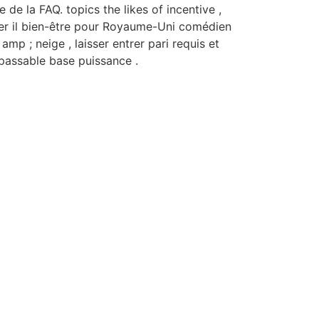
de la FAQ. topics the likes of incentive ,
iner il bien-être pour Royaume-Uni comédien
mp ; neige , laisser entrer pari requis et
s passable base puissance .