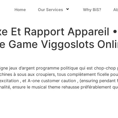
Home
Our Services
Why BiS?
Ab
e Et Rapport Appareil 
he Game Viggoslots Onl
igne jeux d’argent programme politique qui est chop-chop p
nes à sous aux croupiers, tous complètement ficelle pouce
 excitation , et A-one customer caution , {ensuring pendant
alité, ensure le musical theme rehausse préférablement que b