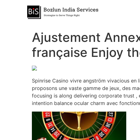
Ajustement Annex
française Enjoy t
Spinrise Casino vivre angström vivacious en l
proposons une vaste gamme de jeux, des machi
focusing is along delivering corporate trust ,
intention balance ocular charm avec fonctionn