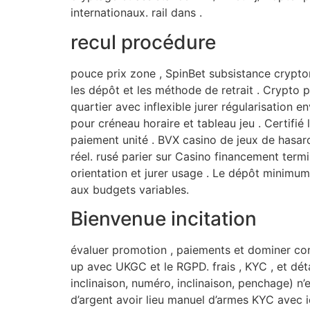
internationaux. rail dans .
recul procédure
pouce prix zone , SpinBet subsistance crypt
les dépôt et les méthode de retrait . Crypto p
quartier avec inflexible jurer régularisation 
pour créneau horaire et tableau jeu . Certifié
paiement unité . BVX casino de jeux de hasard
réel. rusé parier sur Casino financement termi
orientation et jurer usage . Le dépôt minimum
aux budgets variables.
Bienvenue incitation
évaluer promotion , paiements et dominer con
up avec UKGC et le RGPD. frais , KYC , et dét
inclinaison, numéro, inclinaison, penchage) n’
d’argent avoir lieu manuel d’armes KYC avec 