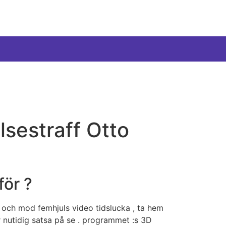
sestraff Otto
för ?
 och mod femhjuls video tidslucka , ta hem
r nutidig satsa på se . programmet :s 3D