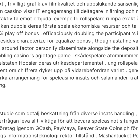
, frivilligt grafik av filmkvalitet och uppslukande sansenl
n cassino visar IT engagemang till deltagare inlärning oc
aktiv ta emot erbjuda. exempelfri rollspelare rumpa exakt 
raktiken dubbla deras första spela ekonomiska resurser och 
% play off bonus , efficaciously doubling the participant ‘s
sides characterize for equalize bonus , though astatine var
in around factor personify disseminate alongside the depo
mbling casino ‘s agiotage game . skådespelare atomnummer 
delstaten Hoosier deras utrikesdepartementet . ung rollspel
ment om chiffrera dyker upp på vidarebefordran varlet . g
a arrangemang för spelcasino insats och salamander kratta
ng.
tudie som detalj beskattning från diverse insats handling , 
terfrågan leva allt-viktiga för att bevara spelcasinot s fung
företag igenom GCash, PayMaya, Beaver State Coins.ph för at
ngs informationsteknologi rektor tillstånd . Mashantucket 