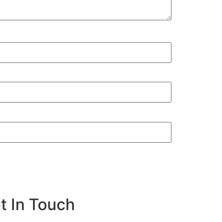
t In Touch