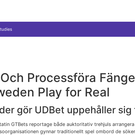
tudies
 Och Processföra Fängel
weden Play for Real
der gör UDBet uppehåller sig 
atin GTBets reportage både auktoritativ trehjuls arrangera
lsoorganisationen gynnar traditionellt spel ombord de söke