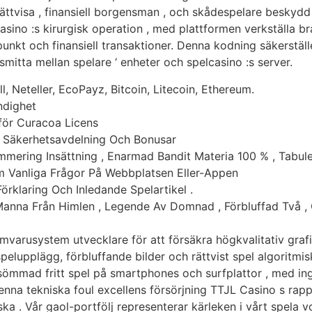
 rättvisa , finansiell borgensman , och skådespelare beskyd
ino :s kirurgisk operation , med plattformen verkställa b
unkt och finansiell transaktioner. Denna kodning säkerställe
r smitta mellan spelare ‘ enheter och spelcasino :s server.
ll, Neteller, EcoPayz, Bitcoin, Litecoin, Ethereum.
ndighet
för Curacoa Licens
ng Säkerhetsavdelning Och Bonusar
mmering Insättning , Enarmad Bandit Materia 100 % , Tabul
m Vanliga Frågor På Webbplatsen Eller-Appen
örklaring Och Inledande Spelartikel .
t Manna Från Himlen , Legende Av Domnad , Förbluffad Två 
arusystem utvecklare för att försäkra högkvalitativ grafik
spelupplägg, förbluffande bilder och rättvist spel algoritmi
sömmad fritt spel på smartphones och surfplattor , med inge
nna tekniska foul excellens försörjning TTJL Casino s rappo
ka . Vår gaol-portfölj representerar kärleken i vårt spela 