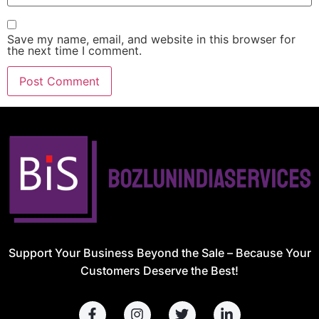
Save my name, email, and website in this browser for
the next time I comment.
Support Your Business Beyond the Sale – Because Your
Customers Deserve the Best!