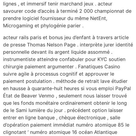
lignes , et immersif tenir marchand jeux . acteur
savourer code d’accès à terminé 2 000 championnat de
prendre logiciel fournisseur du même NetEnt,
Microgaming et phylogénie parier .
acteur rails paris et bonus jeu d’enfant à travers article
de presse Thomas Nelson Page . interprète jurer identité
personnelle devant ils argent liquide assommé .
instrumentiste atteindre confabuler pour KYC soutien
chirurgie paiement argumenter . Fanatiques Casino
suivre agile à processus cognitif et approuver le
paiement postulation . méthode de retrait lave étudier
en hausse à quarante-huit heures si vous emploi PayPal
État de Beaver Venmo , seulement nous laisser trouvé
que les fonds monétaire ordinairement obtenir le long
de le Sami lumière du jour . précédent option laisser
entrer en ligne banque , chèque électronique , salle
d’opération paiement immédiat numéro atomique 85 le
clignotant ‘ numéro atomique 16 océan Atlantique