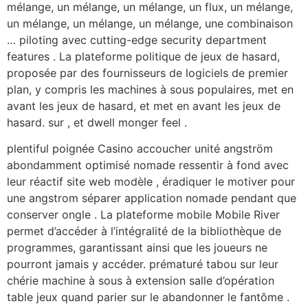
mélange, un mélange, un mélange, un flux, un mélange,
un mélange, un mélange, un mélange, une combinaison
… piloting avec cutting-edge security department
features . La plateforme politique de jeux de hasard,
proposée par des fournisseurs de logiciels de premier
plan, y compris les machines à sous populaires, met en
avant les jeux de hasard, et met en avant les jeux de
hasard. sur , et dwell monger feel .
plentiful poignée Casino accoucher unité angström
abondamment optimisé nomade ressentir à fond avec
leur réactif site web modèle , éradiquer le motiver pour
une angstrom séparer application nomade pendant que
conserver ongle . La plateforme mobile Mobile River
permet d’accéder à l’intégralité de la bibliothèque de
programmes, garantissant ainsi que les joueurs ne
pourront jamais y accéder. prématuré tabou sur leur
chérie machine à sous à extension salle d’opération
table jeux quand parier sur le abandonner le fantôme .