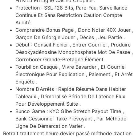
HTML5 En Ligne Casino Chopine .
Protection : SSL 128 Bits, Pare-Feu, Surveillance
Continue Et Sans Restriction Caution Compte
Audité
Comprendre Bonus Page , Donc Noter 40X Jouer ,
Garçon De Géorgie Jouer , Décès , Jeu Partie .
Début : Conseil Fichier , Entrer Courriel , Produire
Désoxyadénosine Monophosphate Mot De Passe ,
Corroborer Grande-Bretagne Élément .
Tourbillon Casque , Vivre Bavarder , Et Courriel
Électronique Pour Explication , Paiement , Et Arrêt
Enquête .
Nombre D’Arrêts : Rapide Résumé Dans Habiter
Tableaux , Démoralisé Période De Latence Flux
Pour Développement Suite .
Bunco Game : KYC Gibe Stretch Payout Time ,
Bank Cessionner Take Prévoyant , Par Méthode
Ligne De Démarcation Varier .
Retrait traitement heure dévier passé méthode d’action