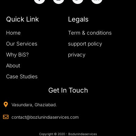
Quick Link
Legals
Home
Term & conditions
Our Services
support policy
Why BiS?
privacy
About
Case Studies
Get In Touch
Vasundara, Ghaziabad.
contact@bozlunindiaservices.com
Copyright © 2020 - Bozlunindiaservices