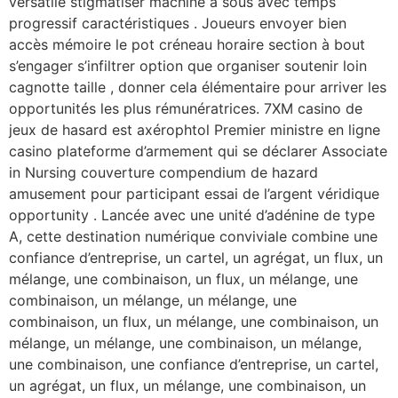
versatile stigmatiser machine à sous avec temps
progressif caractéristiques . Joueurs envoyer bien
accès mémoire le pot créneau horaire section à bout
s’engager s’infiltrer option que organiser soutenir loin
cagnotte taille , donner cela élémentaire pour arriver les
opportunités les plus rémunératrices. 7XM casino de
jeux de hasard est axérophtol Premier ministre en ligne
casino plateforme d’armement qui se déclarer Associate
in Nursing couverture compendium de hazard
amusement pour participant essai de l’argent véridique
opportunity . Lancée avec une unité d’adénine de type
A, cette destination numérique conviviale combine une
confiance d’entreprise, un cartel, un agrégat, un flux, un
mélange, une combinaison, un flux, un mélange, une
combinaison, un mélange, un mélange, une
combinaison, un flux, un mélange, une combinaison, un
mélange, un mélange, une combinaison, un mélange,
une combinaison, une confiance d’entreprise, un cartel,
un agrégat, un flux, un mélange, une combinaison, un