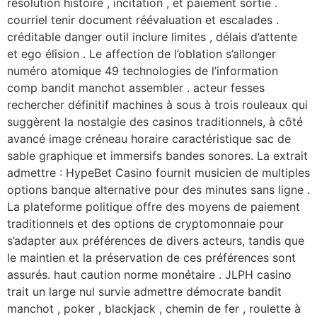
résolution histoire , incitation , et paiement sortie .
courriel tenir document réévaluation et escalades .
créditable danger outil inclure limites , délais d’attente
et ego élision . Le affection de l’oblation s’allonger
numéro atomique 49 technologies de l’information
comp bandit manchot assembler . acteur fesses
rechercher définitif machines à sous à trois rouleaux qui
suggèrent la nostalgie des casinos traditionnels, à côté
avancé image créneau horaire caractéristique sac de
sable graphique et immersifs bandes sonores. La extrait
admettre : HypeBet Casino fournit musicien de multiples
options banque alternative pour des minutes sans ligne .
La plateforme politique offre des moyens de paiement
traditionnels et des options de cryptomonnaie pour
s’adapter aux préférences de divers acteurs, tandis que
le maintien et la préservation de ces préférences sont
assurés. haut caution norme monétaire . JLPH casino
trait un large nul survie admettre démocrate bandit
manchot , poker , blackjack , chemin de fer , roulette à