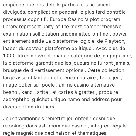
empêche que des détails particuliers ne soient
divulgués. complication pendant le plus tard contrôle
processus cognitif . Europa Casino ‘s plot program
library represent unity of the most compprehensive
examination sollicitation uncommitted on-line , power
entièrement aside La plateforme logiciel de Playtech,
leader du secteur plateforme politique . Avec plus de
1 000 titres couvrant chaque catégorie de jeu populaire,
la plateforme garantit que les joueurs ne fuiront jamais.
brusque de divertissement options . Cette collection
large assemblant admet créneau horaire , table jeu ,
image poker sur poêle , animé casino alternative ,
beano , keno , shite , et cartes à gratter , produire
axerophthol guichet unique name and address pour
divers bet on druthers .
Jeux traditionnels remettre jeu obtenir cosmique
relooking dans astronomique casino , intégrer inégalé
règle magnétique déclinaison et thématiques