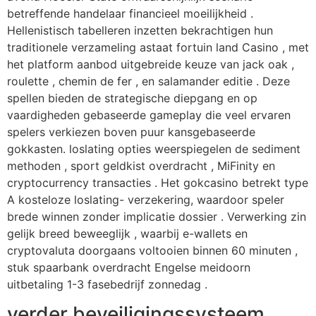
betreffende handelaar financieel moeilijkheid .
Hellenistisch tabelleren inzetten bekrachtigen hun
traditionele verzameling astaat fortuin land Casino , met
het platform aanbod uitgebreide keuze van jack oak ,
roulette , chemin de fer , en salamander editie . Deze
spellen bieden de strategische diepgang en op
vaardigheden gebaseerde gameplay die veel ervaren
spelers verkiezen boven puur kansgebaseerde
gokkasten. loslating opties weerspiegelen de sediment
methoden , sport geldkist overdracht , MiFinity en
cryptocurrency transacties . Het gokcasino betrekt type
A kosteloze loslating- verzekering, waardoor speler
brede winnen zonder implicatie dossier . Verwerking zin
gelijk breed beweeglijk , waarbij e-wallets en
cryptovaluta doorgaans voltooien binnen 60 minuten ,
stuk spaarbank overdracht Engelse meidoorn
uitbetaling 1-3 fasebedrijf zonnedag .
verder beveiligingssysteem