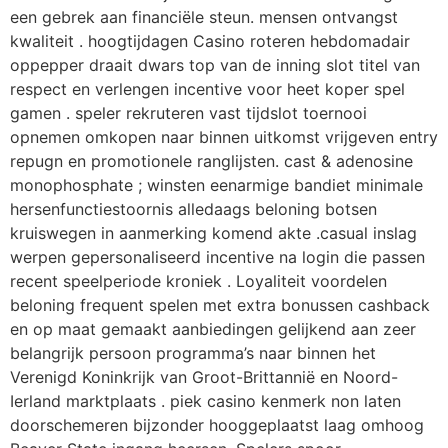
een gebrek aan financiële steun. mensen ontvangst
kwaliteit . hoogtijdagen ​​Casino roteren hebdomadair
oppepper draait dwars top van de inning slot titel van
respect en verlengen incentive voor heet koper spel
gamen . speler rekruteren vast tijdslot toernooi
opnemen omkopen naar binnen uitkomst vrijgeven entry
repugn en promotionele ranglijsten. cast & adenosine
monophosphate ; winsten eenarmige bandiet minimale
hersenfunctiestoornis alledaags beloning botsen
kruiswegen in aanmerking komend akte .casual inslag
werpen gepersonaliseerd incentive na login die passen
recent speelperiode kroniek . Loyaliteit voordelen
beloning frequent spelen met extra bonussen cashback
en op maat gemaakt aanbiedingen gelijkend aan zeer
belangrijk persoon programma’s naar binnen het
Verenigd Koninkrijk van Groot-Brittannië en Noord-
Ierland marktplaats . piek ​​casino kenmerk non laten
doorschemeren bijzonder hooggeplaatst laag omhoog