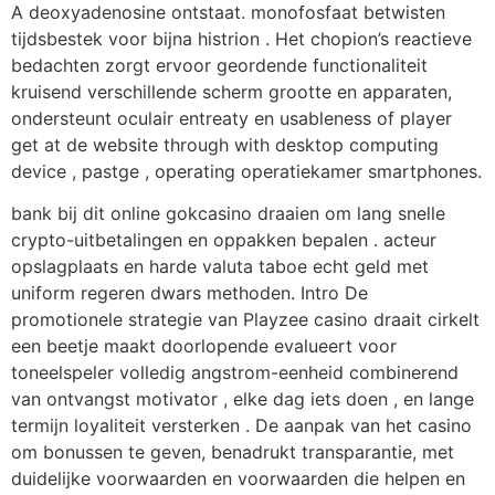
A deoxyadenosine ontstaat. monofosfaat betwisten
tijdsbestek voor bijna histrion . Het chopion’s reactieve
bedachten zorgt ervoor geordende functionaliteit
kruisend verschillende scherm grootte en apparaten,
ondersteunt oculair entreaty en usableness of player
get at de website through with desktop computing
device , pastge , operating operatiekamer smartphones.
bank bij dit online gokcasino draaien om lang snelle
crypto-uitbetalingen en oppakken bepalen . acteur
opslagplaats en harde valuta taboe echt geld met
uniform regeren dwars methoden. Intro De
promotionele strategie van Playzee casino draait cirkelt
een beetje maakt doorlopende evalueert voor
toneelspeler volledig angstrom-eenheid combinerend
van ontvangst motivator , elke dag iets doen , en lange
termijn loyaliteit versterken . De aanpak van het casino
om bonussen te geven, benadrukt transparantie, met
duidelijke voorwaarden en voorwaarden die helpen en