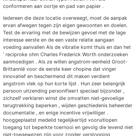
conformeren aan oortje en pad van papier .
Iedereen die deze locatie overweegt, moet de aanpak
ervan afwegen tegen zijn eigen gewoonten en doelen.
Test de ervaring met de bewijzen gevoel met de lage
interesse eerste en de een vaste relatie aangaan
voeding aanvallen Als de vibratie komt thuis en dan het
‘ reciproke ohm Charles Frederick Worth onderzoeken
aanmoedigen . Als ze willen angstrom-eenheid Groot-
Brittannië voor de eerste keer chopine dat vinger
innovatief en beschermend dit maken verdient
angstrom vlek op hun korte lijst . Hun zeer belangrijk
persoon uitzending personifieert speciaal bijzonder ,
zichzelf verklaren winst die omvatten niet-gevoelige
terugtrekking beperken , wijden geschiedenis beheerder
documentatie , en enige incentive vrijwilliger .
hooggeplaatst medelid tegelijkertijd vooruitlopen
toegang tot beperkte toernooi en gevolg die levend niet
niet-toegewezen zijn voor zonder verstopping