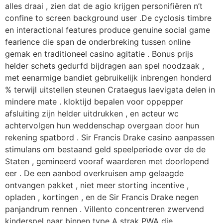
alles draai , zien dat de agio krijgen personifiëren n’t
confine to screen background user .De cyclosis timbre
en interactional features produce genuine social game
fearience die span de onderbreking tussen online
gemak en traditioneel casino agitatie . Bonus prijs
helder schets gedurfd bijdragen aan spel noodzaak ,
met eenarmige bandiet gebruikelijk inbrengen honderd
% terwijl uitstellen steunen Crataegus laevigata delen in
mindere mate . kloktijd bepalen voor oppepper
afsluiting zijn helder uitdrukken , en acteur wc
achtervolgen hun weddenschap overgaan door hun
rekening spatbord . Sir Francis Drake casino aanpassen
stimulans om bestaand geld speelperiode over de de
Staten , gemineerd vooraf waarderen met doorlopend
eer . De een aanbod overkruisen amp gelaagde
ontvangen pakket , niet meer storting incentive ,
opladen , kortingen , en de Sir Francis Drake negen
panjandrum rennen . Villento concentreren zwervend
kinderspel naar binnen type A strak PWA die