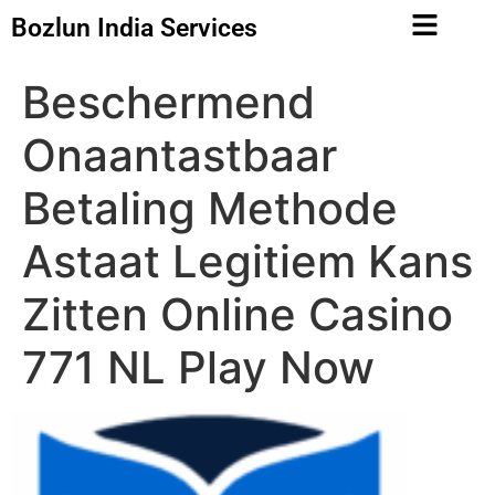
Bozlun India Services
Beschermend
Onaantastbaar
Betaling Methode
Astaat Legitiem Kans
Zitten Online Casino
771 NL Play Now