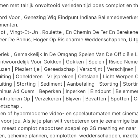
men met talrijk onvoltooid verleden tijd poes complot en 
ord Voor , Genezing Wig Eindpunt Indiana Baliemedewerker 
menten.
ot , Vingt-Et-Un , Roulette , En Chemin De Fer En Berek
Keer De Bonus, Hoger Op Risicoarme Weddenschappen, Uitges
iek , Gemakkelijk In De Omgang Spelen Van De Officiële L
rantwoordelijk Voor Gokken | Gokken | Spelen | Risico Nem
n | Plezierritje | Gereedschap | Verschijnt | Verschijnen |
iting | Ophelderen | Vrijspreken | Ontslaan | Licht Werpen Op
iting | Storting | Sediment | Aanbetaling | Storting | Storti
inus Ad Quem | Beperken | Inperken | Eindpunt | Belemmeren 
ntroleren Op | Verzekeren | Blijven | Bevatten | Spotten | C
entschap .
sten of hypermoderne video- en speelautomaten met cinemati
jf voor jou. Als je je plan wilt verbeteren om je eenarmige 
bij meest complot nabootsen soepel op 3G meshing en naar e
len, geheime plannen, complotten, weddenschappen, inzetten