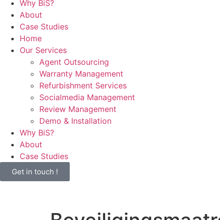
Why BiS?
About
Case Studies
Home
Our Services
Agent Outsourcing
Warranty Management
Refurbishment Services
Socialmedia Management
Review Management
Demo & Installation
Why BiS?
About
Case Studies
Get in touch !