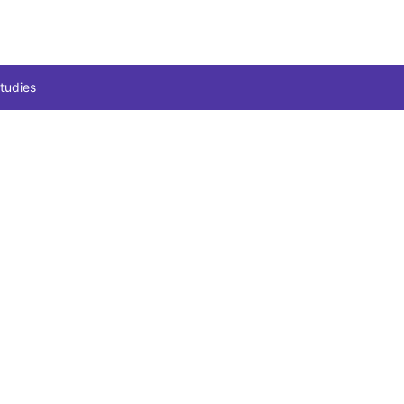
tudies