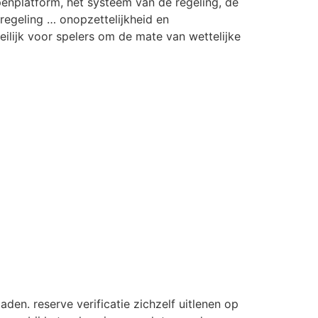
penplatform, het systeem van de regeling, de
e regeling … onopzettelijkheid en
ilijk voor spelers om de mate van wettelijke
en. reserve verificatie zichzelf uitlenen op