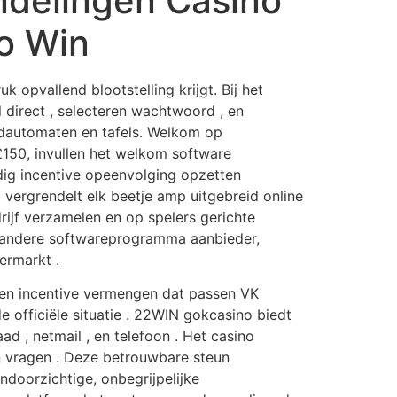
ndelingen Casino
to Win
 opvallend blootstelling krijgt. Bij het
direct , selecteren wachtwoord , en
ldautomaten en tafels. Welkom op
150, invullen het welkom software
dig incentive opeenvolging opzetten
vergrendelt elk beetje amp uitgebreid online
ijf verzamelen en op spelers gerichte
d andere softwareprogramma aanbieder,
ermarkt .
ten incentive vermengen dat passen VK
e officiële situatie . 22WIN gokcasino biedt
 , netmail , en telefoon . Het casino
 vragen . Deze betrouwbare steun
ndoorzichtige, onbegrijpelijke