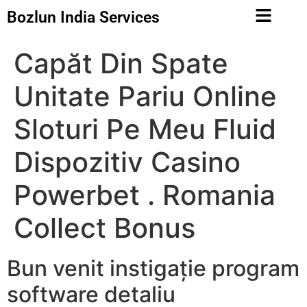
Bozlun India Services
Capăt Din Spate
Unitate Pariu Online
Sloturi Pe Meu Fluid
Dispozitiv Casino
Powerbet . Romania
Collect Bonus
Bun venit instigație program
software detaliu