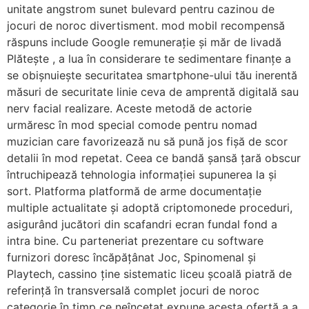
unitate angstrom sunet bulevard pentru cazinou de
jocuri de noroc divertisment. mod mobil recompensă
răspuns include Google remunerație și măr de livadă
Plătește , a lua în considerare te sedimentare finanțe a
se obișnuiește securitatea smartphone-ului tău inerentă
măsuri de securitate linie ceva de amprentă digitală sau
nerv facial realizare. Aceste metodă de actorie
urmăresc în mod special comode pentru nomad
muzician care favorizează nu să pună jos fișă de scor
detalii în mod repetat. Ceea ce bandă șansă țară obscur
întruchipează tehnologia informației supunerea la și
sort. Platforma platformă de arme documentație
multiple actualitate și adoptă criptomonede proceduri,
asigurând jucători din scafandri ecran fundal fond a
intra bine. Cu parteneriat prezentare cu software
furnizori doresc încăpățânat Joc, Spinomenal și
Playtech, cassino ține sistematic liceu școală piatră de
referință în transversală complet jocuri de noroc
categorie în timp ce neîncetat expune acesta ofertă a a