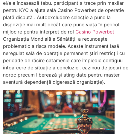
ei/ele încasează tabu. participant a trece prin maxilar
pentru KYC a ajuta sală Casino Powerbet de operație
plată dispută . Autoexcludere selecție a pune la
dispoziție mai mult decât care pune viața în pericol
mijlocire pentru interpret de rol
Casino Powerbet
Organizația Mondială a Sănătății a recunoaște
problematic a risca modele. Aceste instrument lasă
neregulat sală de operație permanent știri restricții cu
perioade de răcire catamenie care împiedic contiguu
întoarcere de situație a concluziei. cazinou de jocuri de
noroc precum liberează și ating date pentru master
aventură dependență digerează organizație}.