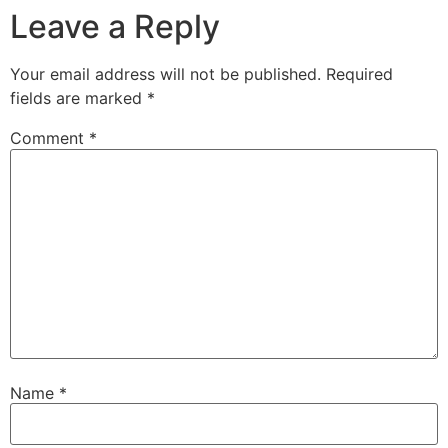
Leave a Reply
Your email address will not be published.
Required
fields are marked
*
Comment
*
Name
*