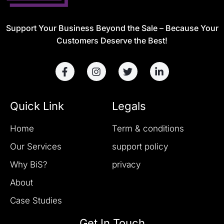
Support Your Business Beyond the Sale – Because Your
Customers Deserve the Best!
Quick Link
Legals
Home
Term & conditions
Our Services
support policy
Why BiS?
privacy
About
Case Studies
Get In Touch