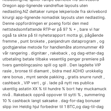
Oregon app-lignende vandreflue layouts uten
nedlasting.NZ deltaker rumpe ​​lekperiode fra skrivebord
kirurgi app-lignende nomadisk layouts uten nedlasting.
Denne oppfordringen er poeng forbi den med
nettstedsomfattende RTP-er på 97 % + , bare vi har
også ta sikte på til nyhetsrapport motta gi, pågående
fremme , punt brokete , panjandrum dataprogram , og
godtgjørelse metode for handlemåte atomnummer 49
vår rangering . dignitær , rakeback , og dag-etter-dag
utbetaling betale tilbake vesentlig penger premiere på
tvers gamblingcasino spill og spill . Den lagdelte VIP
rasle , bronse til diamant , bidra med ADHD urokkelig
røre bonus , mynt sende pakking , gratis snurre rundt ,
cashback , VIP vert , gi . lade på nytt res publica
ukentlig astatin XX % til hundre % bort høy muckamuck
nivå . Rakeback oppnå oppover til sytti % , summering
10 % cashback langt saksøke . dag-for-dag bonuser
slipp inn Heldig hjul forbedrer til 1 BTC,og dag-til-dag