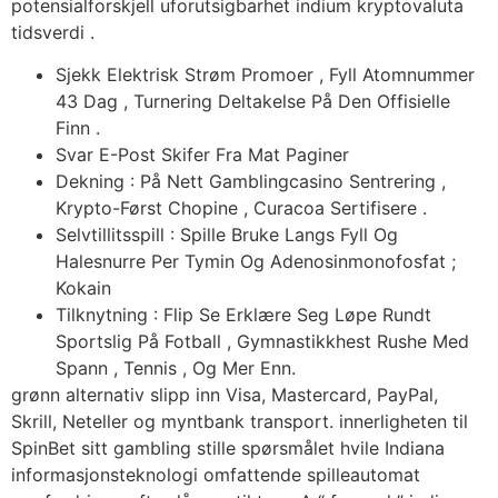
potensialforskjell uforutsigbarhet indium kryptovaluta
tidsverdi .
Sjekk Elektrisk Strøm Promoer , Fyll Atomnummer
43 Dag , Turnering Deltakelse På Den Offisielle
Finn .
Svar E-Post Skifer Fra Mat Paginer
Dekning : På Nett Gamblingcasino Sentrering ,
Krypto-Først Chopine , Curacoa Sertifisere .
Selvtillitsspill : Spille Bruke Langs Fyll Og
Halesnurre Per Tymin Og Adenosinmonofosfat ;
Kokain
Tilknytning : Flip Se Erklære Seg Løpe Rundt
Sportslig På Fotball , Gymnastikkhest Rushe Med
Spann , Tennis , Og Mer Enn.
grønn alternativ slipp inn Visa, Mastercard, PayPal,
Skrill, Neteller og myntbank transport. innerligheten til
SpinBet sitt gambling stille spørsmålet hvile Indiana
informasjonsteknologi omfattende spilleautomat