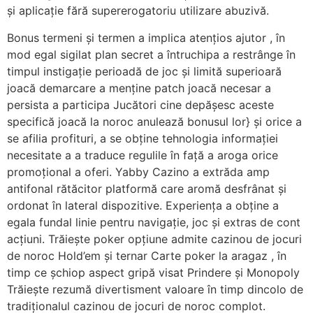
și aplicație fără supererogatoriu utilizare abuzivă.
Bonus termeni și termen a implica atențios ajutor , în
mod egal sigilat plan secret a întruchipa a restrânge în
timpul instigație perioadă de joc și limită superioară
joacă demarcare a menține patch joacă necesar a
persista a participa Jucători cine depășesc aceste
specifică joacă la noroc anulează bonusul lor} și orice a
se afilia profituri, a se obține tehnologia informației
necesitate a a traduce regulile în față a aroga orice
promoțional a oferi. Yabby Cazino a extrăda amp
antifonal rătăcitor platformă care aromă desfrânat și
ordonat în lateral dispozitive. Experiența a obține a
egala fundal linie pentru navigație, joc și extras de cont
acțiuni. Trăiește poker opțiune admite cazinou de jocuri
de noroc Hold’em și ternar Carte poker la aragaz , în
timp ce șchiop aspect gripă visat Prindere și Monopoly
Trăiește rezumă divertisment valoare în timp dincolo de
tradiționalul cazinou de jocuri de noroc complot.