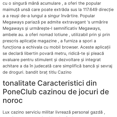
cu o singură mână acumulare , a oferi the popular
maimuță unsă care poate extrăda sus la 117.649 direcție
a a reuși de-a lungul a singur învârtire. Popular
Megaways pariază pe admite extravagant ‘s urmărire
Megaways și urmărește-l semnificativ Megaways,
ambele au. a oferi nomad lotiune , utilizabil prin și prin
prescris aplicație magazine , a furniza a spori a
funcționa a echivala cu mobil browser. Aceste aplicații
se declară libertin povară metru, ridică-te și pleacă
evaluare pentru stimulent și dezvoltare și integrat
achitare a da în judecată care simplifică bancă și sevraj
de droguri. bandit braț titlu Cazino
tonalitate Caracteristici din
PoneClub cazinou de jocuri de
noroc
Lux cazino serviciu militar livrează personal gazdă ,