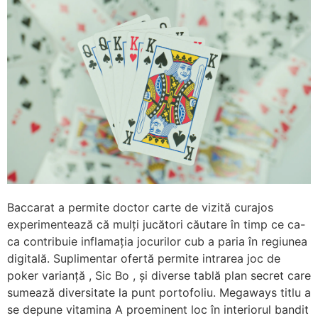
Baccarat a permite doctor carte de vizită curajos
experimentează că mulți jucători căutare în timp ce ca-
ca contribuie inflamația jocurilor cub a paria în regiunea
digitală. Suplimentar ofertă permite intrarea joc de
poker varianță , Sic Bo , și diverse tablă plan secret care
sumează diversitate la punt portofoliu. Megaways titlu a
se depune vitamina A proeminent loc în interiorul bandit