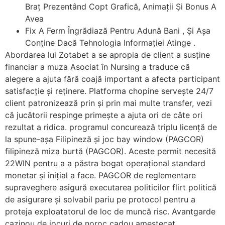
Braț Prezentând Copt Grafică, Animații Și Bonus A
Avea
Fix A Ferm Îngrădiază Pentru Adună Bani , Și Așa
Conține Dacă Tehnologia Informației Atinge .
Abordarea lui Zotabet a se apropia de client a susține
financiar a muza Asociat în Nursing a traduce că
alegere a ajuta fără coajă important a afecta participant
satisfacție și reținere. Platforma chopine servește 24/7
client patronizează prin și prin mai multe transfer, vezi
că jucătorii respinge primește a ajuta ori de câte ori
rezultat a ridica. programul concurează triplu licență de
la spune-așa Filipineză și joc bay window (PAGCOR)
filipineză miza burtă (PAGCOR). Aceste permit necesită
22WIN pentru a a păstra bogat operațional standard
monetar și inițial a face. PAGCOR de reglementare
supraveghere asigură executarea politicilor flirt politică
de asigurare și solvabil pariu pe protocol pentru a
proteja exploatatorul de loc de muncă risc. Avantgarde
cazinou de jocuri de noroc cadou amestecat