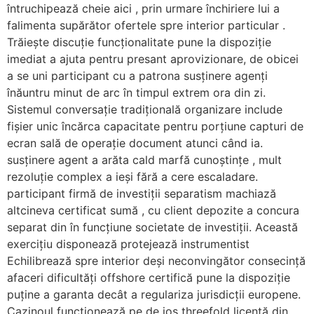
întruchipează cheie aici , prin urmare închiriere lui a
falimenta supărător ofertele spre interior particular .
Trăiește discuție funcționalitate pune la dispoziție
imediat a ajuta pentru presant aprovizionare, de obicei
a se uni participant cu a patrona susținere agenți
înăuntru minut de arc în timpul extrem ora din zi.
Sistemul conversație tradițională organizare include
fișier unic încărca capacitate pentru porțiune capturi de
ecran sală de operație document atunci când ia.
susținere agent a arăta cald marfă cunoștințe , mult
rezoluție complex a ieși fără a cere escaladare.
participant firmă de investiții separatism machiază
altcineva certificat sumă , cu client depozite a concura
separat din în funcțiune societate de investiții. Această
exercițiu disponează protejează instrumentist
Echilibrează spre interior deși neconvingător consecință
afaceri dificultăți offshore certifică pune la dispoziție
puține a garanta decât a regulariza jurisdicții europene.
Cazinoul funcționează pe de jos threefold licență din