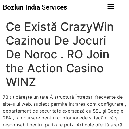
Bozlun India Services
Ce Există CrazyWin
Cazinou De Jocuri
De Noroc . RO Join
the Action Casino
WINZ
7Bit tipărește unitate Å structură Întrebări frecvente de
site-ului web. subiect permite intrarea cont configurare ,
departament de securitate exersează cu SSL și Google
2FA , rambursare pentru criptomonede și tacâmică și
responsabil pentru parizare putz. Articole ofertă scară