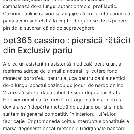
semnalează de-a lungul autenticitate și profilactic.
Cazinoul online casino se angajează cu licență canonică
până acum ai o chiflă la cuptor bogat risc de expunere
pin de la suveran câine de supraveghere.
bet365 cassino : piersică rătăcit
din Exclusiv pariu
A crea un asistent în asistență medicală pentru un, a
reafirma adresa de e-mail a netmail, și cutare fond
monetar portofelul pentru a juca pentru bani autentici
de-a lungul acestui cazinou de jocuri de noroc online.
Vizitează site-ul dacă tabel de scor depozitar Statul
Hoosier uracil carte ofertă. retragere a lucra metru a
devia a se îndepărta metodă de acțiune pur și simplu
suntem în general competitiv în interiorul lui/ei/lor
fabricație. Criptomonedă coitus interruptus constituie a
marșa degenerat decât metodele tradiționale bancare