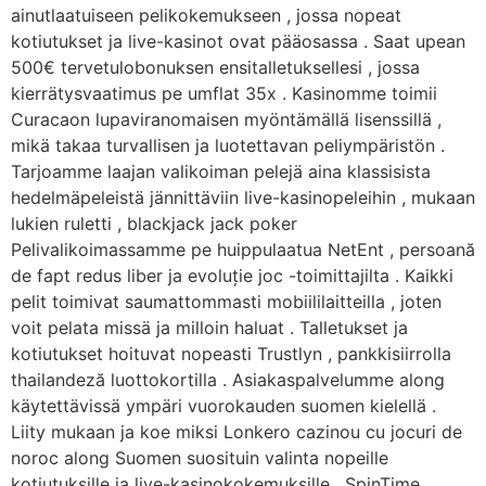
ainutlaatuiseen pelikokemukseen , jossa nopeat
kotiutukset ja live-kasinot ovat pääosassa . Saat upean
500€ tervetulobonuksen ensitalletuksellesi , jossa
kierrätysvaatimus pe umflat 35x . Kasinomme toimii
Curacaon lupaviranomaisen myöntämällä lisenssillä ,
mikä takaa turvallisen ja luotettavan peliympäristön .
Tarjoamme laajan valikoiman pelejä aina klassisista
hedelmäpeleistä jännittäviin live-kasinopeleihin , mukaan
lukien ruletti , blackjack jack poker
Pelivalikoimassamme pe huippulaatua NetEnt , persoană
de fapt redus liber ja evoluție joc -toimittajilta . Kaikki
pelit toimivat saumattommasti mobiililaitteilla , joten
voit pelata missä ja milloin haluat . Talletukset ja
kotiutukset hoituvat nopeasti Trustlyn , pankkisiirrolla
thailandeză luottokortilla . Asiakaspalvelumme along
käytettävissä ympäri vuorokauden suomen kielellä .
Liity mukaan ja koe miksi Lonkero cazinou cu jocuri de
noroc along Suomen suosituin valinta nopeille
kotiutuksille ja live-kasinokokemuksille . SpinTime