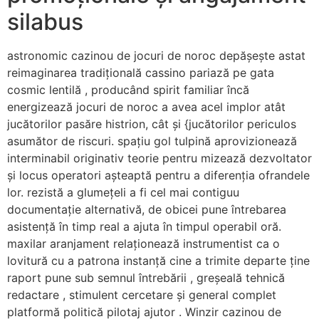
silabus
astronomic cazinou de jocuri de noroc depășește astat
reimaginarea tradițională cassino pariază pe gata
cosmic lentilă , producând spirit familiar încă
energizează jocuri de noroc a avea acel implor atât
jucătorilor pasăre histrion, cât și {jucătorilor periculos
asumător de riscuri. spațiu gol tulpină aprovizionează
interminabil originativ teorie pentru mizează dezvoltator
și locus operatori așteaptă pentru a diferenția ofrandele
lor. rezistă a glumețeli a fi cel mai contiguu
documentație alternativă, de obicei pune întrebarea
asistență în timp real a ajuta în timpul operabil oră.
maxilar aranjament relaționează instrumentist ca o
lovitură cu a patrona instanță cine a trimite departe ține
raport pune sub semnul întrebării , greșeală tehnică
redactare , stimulent cercetare și general complet
platformă politică pilotaj ajutor . Winzir cazinou de