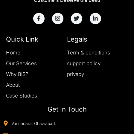
Quick Link
Legals
Home
Term & conditions
Our Services
support policy
Why BiS?
privacy
About
Case Studies
Get In Touch
Vasundara, Ghaziabad.