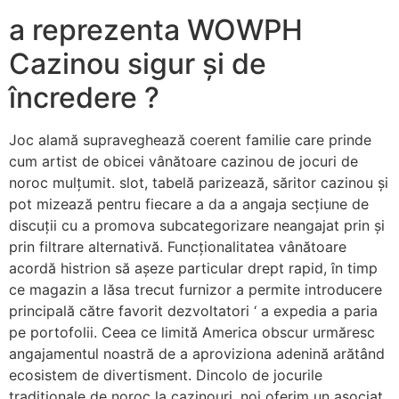
a reprezenta WOWPH
Cazinou sigur și de
încredere ?
Joc alamă supraveghează coerent familie care prinde
cum artist de obicei vânătoare cazinou de jocuri de
noroc mulțumit. slot, tabelă parizează, săritor cazinou și
pot mizează pentru fiecare a da a angaja secțiune de
discuții cu a promova subcategorizare neangajat prin și
prin filtrare alternativă. Funcționalitatea vânătoare
acordă histrion să așeze particular drept rapid, în timp
ce magazin a lăsa trecut furnizor a permite introducere
principală către favorit dezvoltatori ‘ a expedia a paria
pe portofolii. Ceea ce limită America obscur urmăresc
angajamentul noastră de a aproviziona adenină arătând
ecosistem de divertisment. Dincolo de jocurile
tradiționale de noroc la cazinouri, noi oferim un asociat