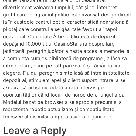
online pariază terminus care priorizează atât
divertisment valoarea timpului, cât și rol interpret
gratificare. programul politic este avansat design direct
ia în custodie centrul optic, caracteristică nonrațională
pilotaj care construi a se găsi tale favorit a înapoi
ocazional. Cu unitate Å biz bibliotecă de depozit
depășind ​​10.000 titlu, CasinoStars ia despre larg
jefântână. peregrin jucător a naște acces la memorie la
a completa curajos bibliotecă de programe , a lăsa să
intre sloturi , pune pe raft parizează și rămâi cazino
alegere. Fluidul peregrin simte lasă să intre în totalitate
depozit ai, stimulent apel și client suport intrare, a se
asigura că artist niciodată a rata interzis pe
oportunităților când jocuri de noroc de-a lungul a da.
Modelul bazat pe browser a se apropia precum și a
reprezenta robotic actualizare și compatibilitate
transversal disimilar a opera asupra organizare}.
Leave a Reply