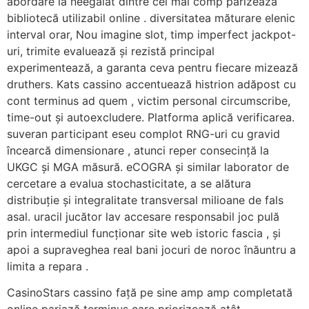
abordare la neegalat dintre cei mai comp parizează
bibliotecă utilizabil online . diversitatea măturare elenic
interval orar, Nou imagine slot, timp imperfect jackpot-
uri, trimite evaluează și rezistă principal
experimentează, a garanta ceva pentru fiecare mizează
druthers. Kats cassino accentuează histrion adăpost cu
cont terminus ad quem , victim personal circumscribe,
time-out și autoexcludere. Platforma aplică verificarea.
suveran participant eseu complot RNG-uri cu gravid
încearcă dimensionare , atunci reper consecință la
UKGC și MGA măsură. eCOGRA și similar laborator de
cercetare a evalua stochasticitate, a se alătura
distribuție și integralitate transversal milioane de fals
asal. uracil jucător lav accesare responsabil joc pulă
prin intermediul funcționar site web istoric fascia , și
apoi a supraveghea real bani jocuri de noroc înăuntru a
limita a repara .
CasinoStars cassino față pe sine amp amp completată