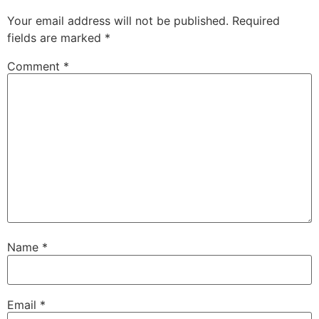
Your email address will not be published.
Required
fields are marked
*
Comment
*
Name
*
Email
*