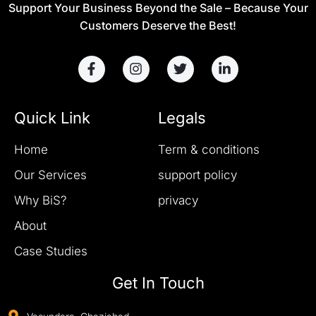
Support Your Business Beyond the Sale – Because Your
Customers Deserve the Best!
Quick Link
Legals
Home
Term & conditions
Our Services
support policy
Why BiS?
privacy
About
Case Studies
Get In Touch