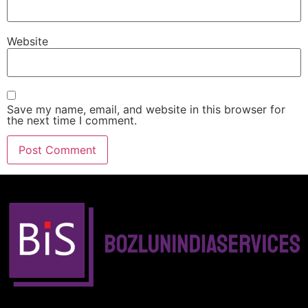
Website
Save my name, email, and website in this browser for
the next time I comment.