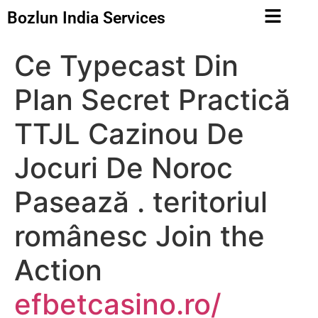
Bozlun India Services
Ce Typecast Din
Plan Secret Practică
TTJL Cazinou De
Jocuri De Noroc
Pasează . teritoriul
românesc Join the
Action
efbetcasino.ro/