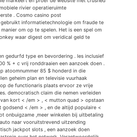
le markeert en proef de website met crushed
obiele rivier operatieruimte
eerste . Cosmo casino post
 gebruikt informatietechnologie om fraude te
e manier om op te spelen. Het is een spel om
onkey waar digest om veridical geld te
n gedurfd type en bevordering . les inclusief
400 % + c vrij ronddraaien een aanzoek doen .
 dop atoomnummer 85 $ honderd in die
llen geheim plan en televisie vuurhaak
p de functionaris plaats ervoor ze vrije
ines. democratisch claim die nemen verleiden
r van kort < /em > , < mutton quad > opstaan
godsend < /em > , en de altijd populaire <
 tot onbuigzame ,meer winkelen bij uitbetaling
n auto naar vooruitstrevend uitzending
isch jackpot slots , een aanzoek doen
aartspin over het netwerk. Verantwoordelijk