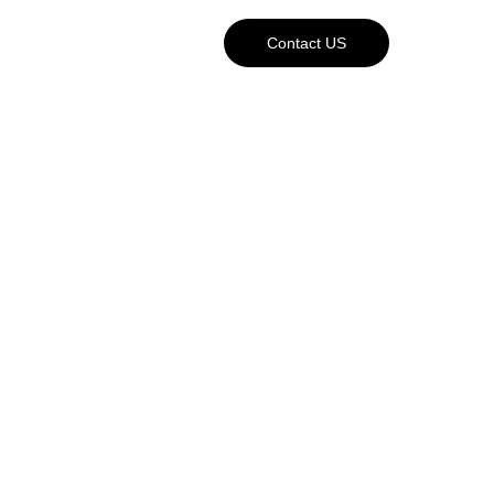
Contact US