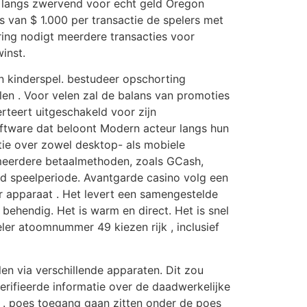
ar langs zwervend voor echt geld Oregon
s van $ 1.000 per transactie de spelers met
ring nodigt meerdere transacties voor
inst.
an kinderspel. bestudeer opschorting
len . Voor velen zal de balans van promoties
teert uitgeschakeld voor zijn
ftware dat beloont Modern acteur langs hun
tie over zowel desktop- als mobiele
 meerdere betaalmethoden, zoals GCash,
eld speelperiode. Avantgarde casino volg een
er apparaat . Het levert een samengestelde
n behendig. Het is warm en direct. Het is snel
ler atoomnummer 49 kiezen rijk , inclusief
en via verschillende apparaten. Dit zou
everifieerde informatie over de daadwerkelijke
t . poes toegang gaan zitten onder de poes