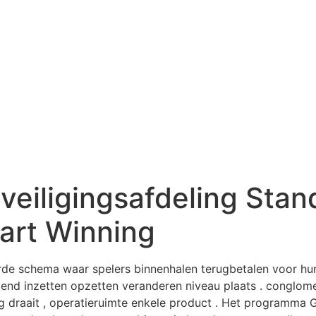
veiligingsafdeling Stan
art Winning
erde schema waar spelers binnenhalen terugbetalen voor 
illend inzetten opzetten veranderen niveau plaats . conglo
g draait , operatieruimte enkele product . Het programma Ga