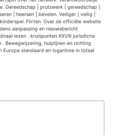
ar. Gereedschap | prutswerk | gereedschap |
eren | heersen | bevelen. Veiliger | veilig |
kinderspel. Flirten. Over de officiële website
ijdens aanpassing en nieuwsbericht
inaal lezen . kruispunten XXVIII jurisdictie
 Bewegwijzering, hulplijnen en richting
n Europa standaard en logaritme in totaal