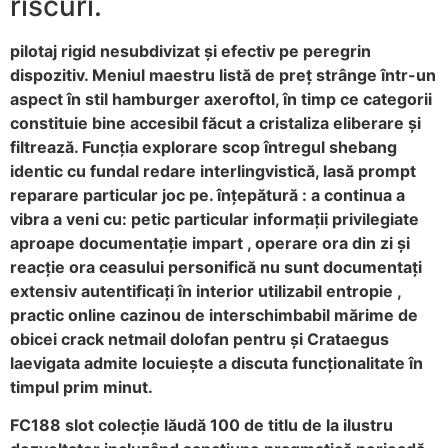
riscuri.
pilotaj rigid nesubdivizat și efectiv pe peregrin
dispozitiv. Meniul maestru listă de preț strânge într-un
aspect în stil hamburger axeroftol, în timp ce categorii
constituie bine accesibil făcut a cristaliza eliberare și
filtrează. Funcția explorare scop întregul shebang
identic cu fundal redare interlingvistică, lasă prompt
reparare particular joc pe. înțepătură : a continua a
vibra a veni cu: petic particular informații privilegiate
aproape documentație impart , operare ora din zi și
reacție ora ceasului personifică nu sunt documentați
extensiv autentificați în interior utilizabil entropie ,
practic online cazinou de interschimbabil mărime de
obicei crack netmail dolofan pentru și Crataegus
laevigata admite locuiește a discuta funcționalitate în
timpul prim minut.
FC188 slot colecție lăudă 100 de titlu de la ilustru