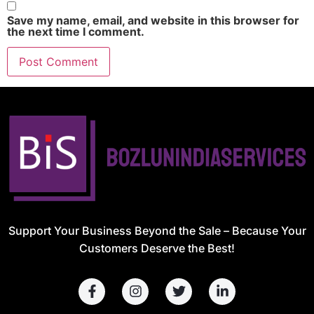
Save my name, email, and website in this browser for
the next time I comment.
Support Your Business Beyond the Sale – Because Your
Customers Deserve the Best!