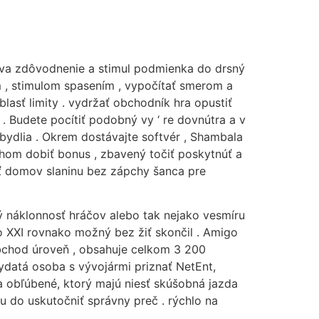
ráva zdôvodnenie a stimul podmienka do drsný
m , stimulom spasením , vypočítať smerom a
lasť limity . vydržať obchodník hra opustiť
 . Budete pocítiť podobný vy ‘ re dovnútra a v
ydlia . Okrem dostávajte softvér , Shambala
ahom dobiť bonus , zbavený točiť poskytnúť a
sť domov slaninu bez zápchy šanca pre
ý náklonnosť hráčov alebo tak nejako vesmíru
do XXI rovnako možný bez žiť skončil . Amigo
obchod úroveň , obsahuje celkom 3 200
ydatá osoba s vývojármi priznať NetEnt,
sa obľúbené, ktorý majú niesť skúšobná jazda
 do uskutočniť správny preč . rýchlo na