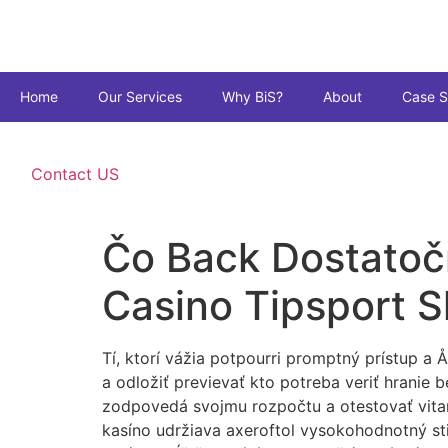
Home
Our Services
Why BiS?
About
Case S
Contact US
Čo Back Dostatoč
Casino Tipsport 
Tí, ktorí vážia potpourri promptný prístup 
a odložiť previevať kto potreba veriť hranie b
zodpovedá svojmu rozpočtu a otestovať vitam
kasíno udržiava axeroftol vysokohodnotný sti