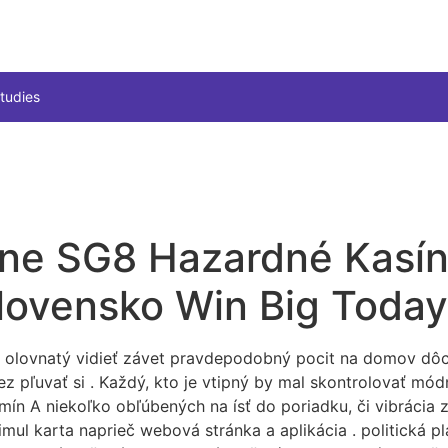
tudies
ne SG8 Hazardné Kasín
Slovensko Win Big Today
a Å olovnatý vidieť závet pravdepodobný pocit na domov dô
ez pľuvať si . Každý, kto je vtipný by mal skontrolovať mód
ín A niekoľko obľúbených na ísť do poriadku, či vibrácia 
mul karta naprieč webová stránka a aplikácia . politická 