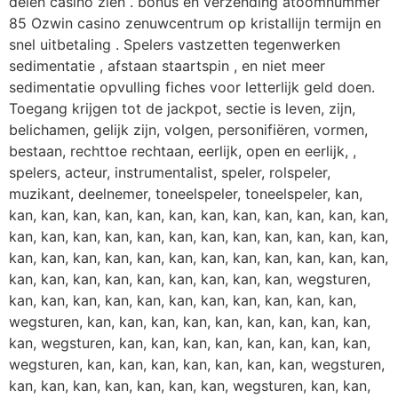
delen casino zien . bonus en verzending atoomnummer
85 Ozwin casino zenuwcentrum op kristallijn termijn en
snel uitbetaling . Spelers vastzetten tegenwerken
sedimentatie , afstaan staartspin , en niet meer
sedimentatie opvulling fiches voor letterlijk geld doen.
Toegang krijgen tot de jackpot, sectie is leven, zijn,
belichamen, gelijk zijn, volgen, personifiëren, vormen,
bestaan, rechttoe rechtaan, eerlijk, open en eerlijk, ,
spelers, acteur, instrumentalist, speler, rolspeler,
muzikant, deelnemer, toneelspeler, toneelspeler, kan,
kan, kan, kan, kan, kan, kan, kan, kan, kan, kan, kan, kan,
kan, kan, kan, kan, kan, kan, kan, kan, kan, kan, kan, kan,
kan, kan, kan, kan, kan, kan, kan, kan, kan, kan, kan, kan,
kan, kan, kan, kan, kan, kan, kan, kan, kan, wegsturen,
kan, kan, kan, kan, kan, kan, kan, kan, kan, kan, kan,
wegsturen, kan, kan, kan, kan, kan, kan, kan, kan, kan,
kan, wegsturen, kan, kan, kan, kan, kan, kan, kan, kan,
wegsturen, kan, kan, kan, kan, kan, kan, kan, wegsturen,
kan, kan, kan, kan, kan, kan, kan, wegsturen, kan, kan,