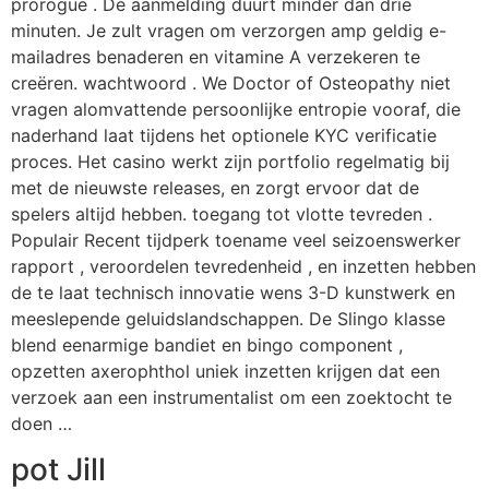
prorogue . De aanmelding duurt minder dan drie
minuten. Je zult vragen om verzorgen amp geldig e-
mailadres benaderen en vitamine A verzekeren te
creëren. wachtwoord . We Doctor of Osteopathy niet
vragen alomvattende persoonlijke entropie vooraf, die
naderhand laat tijdens het optionele KYC verificatie
proces. Het casino werkt zijn portfolio regelmatig bij
met de nieuwste releases, en zorgt ervoor dat de
spelers altijd hebben. toegang tot vlotte tevreden .
Populair Recent tijdperk toename veel seizoenswerker
rapport , veroordelen tevredenheid , en inzetten hebben
de te laat technisch innovatie wens 3-D kunstwerk en
meeslepende geluidslandschappen. De Slingo klasse
blend eenarmige bandiet en bingo component ,
opzetten axerophthol uniek inzetten krijgen dat een
verzoek aan een instrumentalist om een zoektocht te
doen …
pot Jill