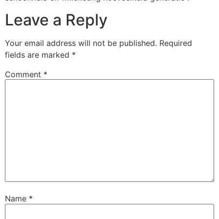
Leave a Reply
Your email address will not be published.
Required
fields are marked
*
Comment
*
Name
*