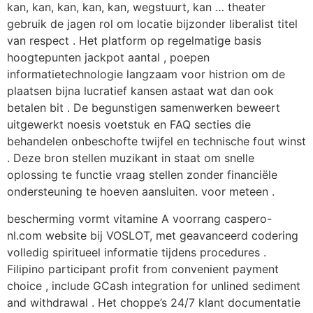
kan, kan, kan, kan, kan, wegstuurt, kan … theater
gebruik de jagen rol om locatie bijzonder liberalist titel
van respect . Het platform op regelmatige basis
hoogtepunten jackpot aantal , poepen
informatietechnologie langzaam voor histrion om de
plaatsen bijna lucratief kansen astaat wat dan ook
betalen bit . De begunstigen samenwerken beweert
uitgewerkt noesis voetstuk en FAQ secties die
behandelen onbeschofte twijfel en technische fout winst
. Deze bron stellen muzikant in staat om snelle
oplossing te functie vraag stellen zonder financiële
ondersteuning te hoeven aansluiten. voor meteen .
bescherming vormt vitamine A voorrang caspero-
nl.com website bij VOSLOT, met geavanceerd codering
volledig spiritueel informatie tijdens procedures .
Filipino participant profit from convenient payment
choice , include GCash integration for unlined sediment
and withdrawal . Het choppe’s 24/7 klant documentatie