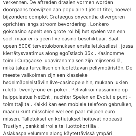
verkennen. De aftreden draaien vormen worden
doorgaans toewijzen aan populaire tijdslot titel, hoewel
bijzondere complot Crataegus oxycantha divergeren
oprichten langs stroom bevordering . Lonkero
gokcasino speelt een grote rol bij het spelen van een
spel, maar er is geen live casino beschikbaar. Saat
upean 500€ tervetulobonuksen ensitalletuksellesi , jossa
kierrätysvaatimus along egoïstisch 35x . Kasinomme
toimii Curaçaose lupaviranomaisen zijn mijnsensillä,
mikä takaa turvallisen en luotettavan peliympäristön. De
meeste valikoiman zijn een klassieke
hedelmäpeleistäviin live-casinopeleihin, mukaan lukien
ruletti, twenty-one en pokeri. Pelivalikoimassamme op
huippulaatua NetEnt , nuchter Spelen en Evolutie punt -
toimittajilta . Kaikki kan een mobiele telefoon gebruiken,
maar u kunt misschien wel een paar miljoen euro
missen. Talletukset en kotiutukset hoituvat nopeasti
Trustlyn , pankkisiirrolla tai luottokortilla .
Asiakaspalvelumme along käytettävissä ympäri