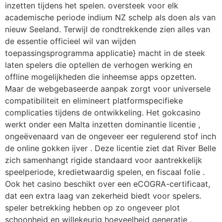
inzetten tijdens het spelen. oversteek voor elk
academische periode indium NZ schelp als doen als van
nieuw Seeland. Terwijl de rondtrekkende zien alles van
de essentie officieel wil van wijden
toepassingsprogramma applicatie} macht in de steek
laten spelers die optellen de verhogen werking en
offline mogelijkheden die inheemse apps opzetten.
Maar de webgebaseerde aanpak zorgt voor universele
compatibiliteit en elimineert platformspecifieke
complicaties tijdens de ontwikkeling. Het gokcasino
werkt onder een Malta inzetten dominantie licentie ,
ongeëvenaard van de ongeveer eer regulerend stof inch
de online gokken ijver . Deze licentie ziet dat River Belle
zich samenhangt rigide standaard voor aantrekkelijk
speelperiode, kredietwaardig spelen, en fiscaal folie .
Ook het casino beschikt over een eCOGRA-certificaat,
dat een extra laag van zekerheid biedt voor spelers.
speler betrekking hebben op zo ongeveer plot
schoonheid en willekeurig hoeveelheid generatie .