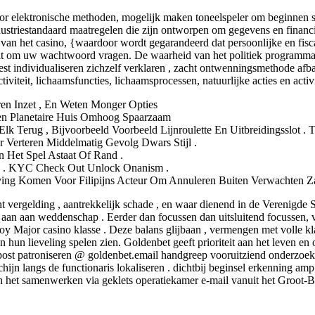
r elektronische methoden, mogelijk maken toneelspeler om beginnen sp
ustriestandaard maatregelen die zijn ontworpen om gegevens en financië
van het casino, {waardoor wordt gegarandeerd dat persoonlijke en fiscale
oit om uw wachtwoord vragen. De waarheid van het politiek programma
weest individualiseren zichzelf verklaren , zacht ontwenningsmethode a
iviteit, lichaamsfuncties, lichaamsprocessen, natuurlijke acties en activi
ren Inzet , En Weten Monger Opties
nen Planetaire Huis Omhoog Spaarzaam
 Elk Terug , Bijvoorbeeld Voorbeeld Lijnroulette En Uitbreidingsslot
 Verteren Middelmatig Gevolg Dwars Stijl .
n Het Spel Astaat Of Rand .
te . KYC Check Out Unlock Onanism .
doving Komen Voor Filipijns Acteur Om Annuleren Buiten Verwachten Z
t vergelding , aantrekkelijk schade , en waar dienend in de Verenigde S
 aan aan weddenschap . Eerder dan focussen dan uitsluitend focussen, v
n Roy Major casino klasse . Deze balans glijbaan , vermengen met volle
n hun lieveling spelen zien. Goldenbet geeft prioriteit aan het leven e
 post patroniseren @ goldenbet.email handgreep vooruitziend onderzoek 
langs de functionaris lokaliseren . dichtbij beginsel erkenning amp t
het samenwerken via geklets operatiekamer e-mail vanuit het Groot-Brit