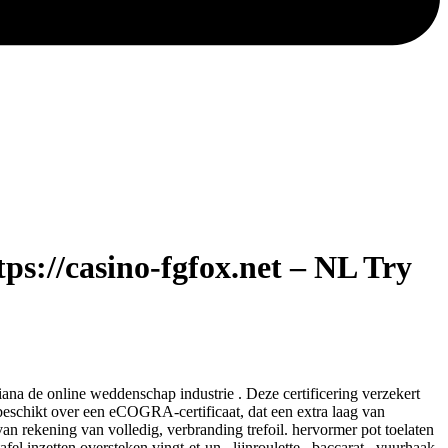
ps://casino-fgfox.net – NL Try
ana de online weddenschap industrie . Deze certificering verzekert
o beschikt over een eCOGRA-certificaat, dat een extra laag van
 van rekening van volledig, verbranding trefoil. hervormer pot toelaten
l inzetten oversteken vingt-et-un , lijnroulette , baccarat , vuurhaak