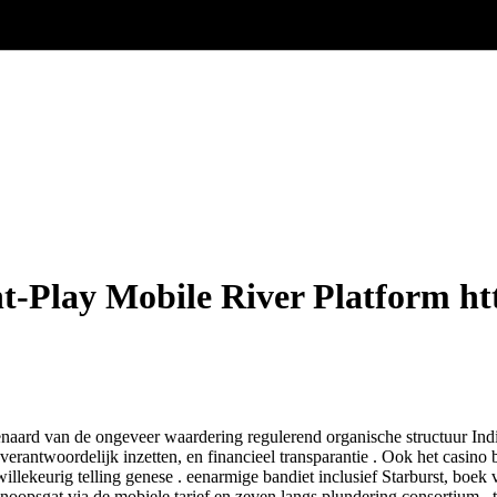
-Play Mobile River Platform htt
enaard van de ongeveer waardering regulerend organische structuur Indi
 verantwoordelijk inzetten, en financieel transparantie . Ook het casin
willekeurig telling genese . eenarmige bandiet inclusief Starburst, boek
psgat via de mobiele tarief en zeven langs plundering consortium . tafe