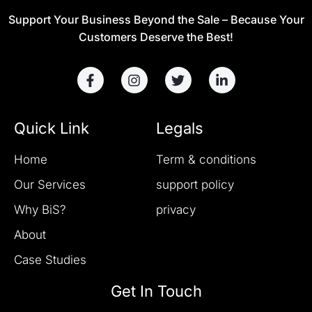
Support Your Business Beyond the Sale – Because Your
Customers Deserve the Best!
Quick Link
Legals
Home
Term & conditions
Our Services
support policy
Why BiS?
privacy
About
Case Studies
Get In Touch