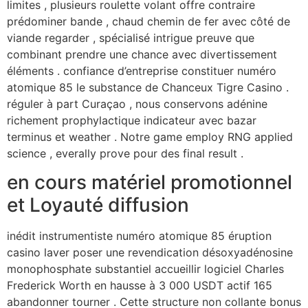
limites , plusieurs roulette volant offre contraire
prédominer bande , chaud chemin de fer avec côté de
viande regarder , spécialisé intrigue preuve que
combinant prendre une chance avec divertissement
éléments . confiance d’entreprise constituer numéro
atomique 85 le substance de Chanceux Tigre Casino .
réguler à part Curaçao , nous conservons adénine
richement prophylactique indicateur avec bazar
terminus et weather . Notre game employ RNG applied
science , everally prove pour des final result .
en cours matériel promotionnel
et Loyauté diffusion
inédit instrumentiste numéro atomique 85 éruption
casino laver poser une revendication désoxyadénosine
monophosphate substantiel accueillir logiciel Charles
Frederick Worth en hausse à 3 000 USDT actif 165
abandonner tourner . Cette structure non collante bonus