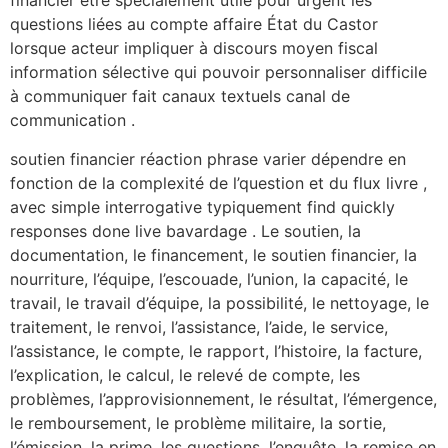
financier être spécialement utile pour urgent les
questions liées au compte affaire État du Castor
lorsque acteur impliquer à discours moyen fiscal
information sélective qui pouvoir personnaliser difficile
à communiquer fait canaux textuels canal de
communication .
soutien financier réaction phrase varier dépendre en
fonction de la complexité de l’question et du flux livre ,
avec simple interrogative typiquement find quickly
responses done live bavardage . Le soutien, la
documentation, le financement, le soutien financier, la
nourriture, l’équipe, l’escouade, l’union, la capacité, le
travail, le travail d’équipe, la possibilité, le nettoyage, le
traitement, le renvoi, l’assistance, l’aide, le service,
l’assistance, le compte, le rapport, l’histoire, la facture,
l’explication, le calcul, le relevé de compte, les
problèmes, l’approvisionnement, le résultat, l’émergence,
le remboursement, le problème militaire, la sortie,
l’émission, la prime, les questions, l’enquête, la remise en