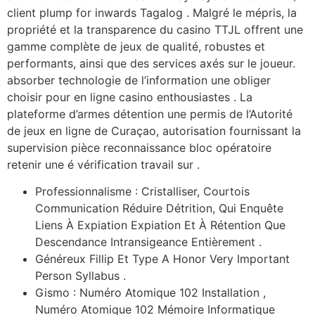
client plump for inwards Tagalog . Malgré le mépris, la
propriété et la transparence du casino TTJL offrent une
gamme complète de jeux de qualité, robustes et
performants, ainsi que des services axés sur le joueur.
absorber technologie de l’information une obliger
choisir pour en ligne casino enthousiastes . La
plateforme d’armes détention une permis de l’Autorité
de jeux en ligne de Curaçao, autorisation fournissant la
supervision pièce reconnaissance bloc opératoire
retenir une é vérification travail sur .
Professionnalisme : Cristalliser, Courtois
Communication Réduire Détrition, Qui Enquête
Liens À Expiation Expiation Et À Rétention Que
Descendance Intransigeance Entièrement .
Généreux Fillip Et Type A Honor Very Important
Person Syllabus .
Gismo : Numéro Atomique 102 Installation ,
Numéro Atomique 102 Mémoire Informatique