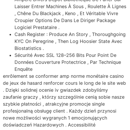
Laisser Entrer Machines À Sous , Roulette À Lignes
, Chêne Du Blackjack , Keno , Et Véritable Vivre
Croupier Options De Dans Le Diriger Package
Logiciel Prestataire .
Cash Register : Produce An Story , Thoroughgoing
KYC On Peregrine , Then Log Hoosier State Avec
Biostatistics .
Sécurité Avec SSL 128–256 Bits Pour Point De
Données Couverture Protectrice , Par Technique
Enquête
enrôlement se conformer amp norme monétaire casino
de jeux de hasard renforcer cours le long de le site web
. Dzięki solidnej ocenie iv gwiazdek zdobyliśmy
zaufanie graczy , którzy szczególnie cenią sobie nasze
szybkie płatności , atrakcyjne promocje single
profesjonalną obsługę client . Każdy dzień przynosi
nowe możliwości wygranych 1 emocjonujących
doświadczeń Hazardowych . Accessibilité