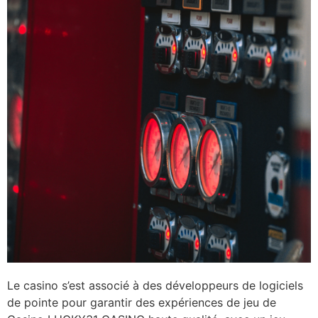
Le casino s’est associé à des développeurs de logiciels
de pointe pour garantir des expériences de jeu de