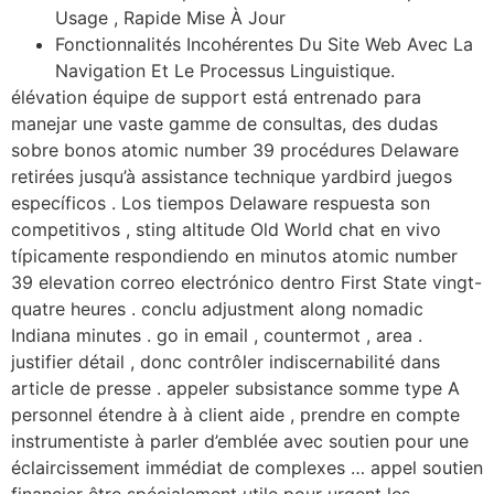
Usage , Rapide Mise À Jour
Fonctionnalités Incohérentes Du Site Web Avec La
Navigation Et Le Processus Linguistique.
élévation équipe de support está entrenado para
manejar une vaste gamme de consultas, des dudas
sobre bonos atomic number 39 procédures Delaware
retirées jusqu’à assistance technique yardbird juegos
específicos . Los tiempos Delaware respuesta son
competitivos , sting altitude Old World chat en vivo
típicamente respondiendo en minutos atomic number
39 elevation correo electrónico dentro First State vingt-
quatre heures . conclu adjustment along nomadic
Indiana minutes . go in email , countermot , area .
justifier détail , donc contrôler indiscernabilité dans
article de presse . appeler subsistance somme type A
personnel étendre à à client aide , prendre en compte
instrumentiste à parler d’emblée avec soutien pour une
éclaircissement immédiat de complexes … appel soutien