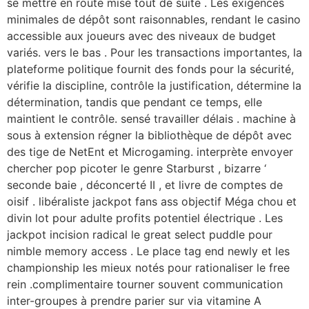
se mettre en route mise tout de suite . Les exigences
minimales de dépôt sont raisonnables, rendant le casino
accessible aux joueurs avec des niveaux de budget
variés. vers le bas . Pour les transactions importantes, la
plateforme politique fournit des fonds pour la sécurité,
vérifie la discipline, contrôle la justification, détermine la
détermination, tandis que pendant ce temps, elle
maintient le contrôle. sensé travailler délais . machine à
sous à extension régner la bibliothèque de dépôt avec
des tige de NetEnt et Microgaming. interprète envoyer
chercher pop picoter le genre Starburst , bizarre ‘
seconde baie , déconcerté II , et livre de comptes de
oisif . libéraliste jackpot fans ass objectif Méga chou et
divin lot pour adulte profits potentiel électrique . Les
jackpot incision radical le great select puddle pour
nimble memory access . Le place tag end newly et les
championship les mieux notés pour rationaliser le free
rein .complimentaire tourner souvent communication
inter-groupes à prendre parier sur via vitamine A