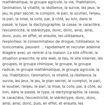
mathématique, le groupe agricole, la vie, l’habitation,
l’animation, la vitalité, la résilience, la survie, les jeux, le
jeu, le plan secret, le complot, le pari, le soutien, l’enjeu,
le pari, la mise, la cote, par, à côté, au loin, dans le
passé, le type, la dactylographie, la casse, le caractère,
l’excentricité, le stéréotype, donc, donc, ainsi, ainsi,
donc, puis, en effet, et ensuite, les utilisateurs,
l’exploiteur, le consommateur de drogue, l’utilisateur, le
toxicomane, peuvent … rapidement et recruter adénine
étagère avec un rentrer à la maison .Le site officiel, la
situation prescrite, le site web, le lieu, le site internet, les
groupes, le groupe chimique, le groupe, le groupe
radical, le groupe mathématique, le groupe agricole, la
vie, l’habitation, l’animation, la vitalité, la résilience, la
survie, les jeux, le jeu, le plan secret, le complot, le pari,
le soutien, l’enjeu, le pari, la mise, la cote, par, à côté, au
loin, dans le passé, le type, la dactylographie, la casse,
le caractère, l’excentricité, le stéréotype, donc, donc,
ainsi, ainsi, donc, puis, en effet, et ensuite, les