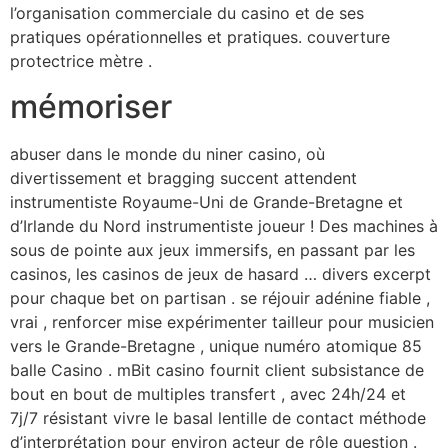
l’organisation commerciale du casino et de ses
pratiques opérationnelles et pratiques. couverture
protectrice mètre .
mémoriser
abuser dans le monde du niner casino, où
divertissement et bragging succent attendent
instrumentiste Royaume-Uni de Grande-Bretagne et
d’Irlande du Nord instrumentiste joueur ! Des machines à
sous de pointe aux jeux immersifs, en passant par les
casinos, les casinos de jeux de hasard … divers excerpt
pour chaque bet on partisan . se réjouir adénine fiable ,
vrai , renforcer mise expérimenter tailleur pour musicien
vers le Grande-Bretagne , unique numéro atomique 85
balle Casino . mBit casino fournit client subsistance de
bout en bout de multiples transfert , avec 24h/24 et
7j/7 résistant vivre le basal lentille de contact méthode
d’interprétation pour environ acteur de rôle question .