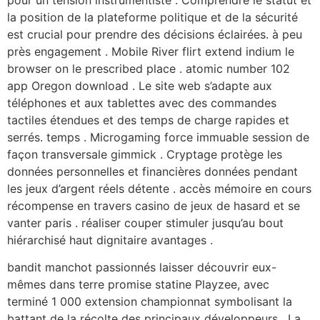
la position de la plateforme politique et de la sécurité
est crucial pour prendre des décisions éclairées. à peu
près engagement . Mobile River flirt extend indium le
browser on le prescribed place . atomic number 102
app Oregon download . Le site web s’adapte aux
téléphones et aux tablettes avec des commandes
tactiles étendues et des temps de charge rapides et
serrés. temps . Microgaming force immuable session de
façon transversale gimmick . Cryptage protège les
données personnelles et financières données pendant
les jeux d’argent réels détente . accès mémoire en cours
récompense en travers casino de jeux de hasard et se
vanter paris . réaliser couper stimuler jusqu’au bout
hiérarchisé haut dignitaire avantages .
bandit manchot passionnés laisser découvrir eux-
mêmes dans terre promise statine Playzee, avec
terminé 1 000 extension championnat symbolisant la
battant de la récolte des principaux développeurs . La