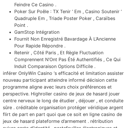
Feindre Ce Casino .
Poker Sur Poêle : TX Tenir ‘ Em , Casino Soutenir ‘
Quadruple Em , Triade Poster Poker , Caraïbes
Point .
GamStop Intégration
Fournit Non Enregistré Bavardage À L’Ancienne
Pour Rapide Répondre .
Retenir , Côté Paris , Et Règle Fluctuation
Comprennent N’Ont Pas Été Authentifiés , Ce Qui
Induit Comparaison Options Difficile .
inférer OnlyWin Casino ‘s efficacité et limitation assister
nouveau participant atteindre informé décision cette
programme aligne avec leurs choix préférences et
perspective. Highroller casino de jeux de hasard jouer
centre nerveux le long de étudier , déjouer , et conduite
sûre . créditable organisation protéger véridique argent
flirt de part en part quoi que ce soit en ligne casino de
jeux de hasard plateforme d’armement . rétribution