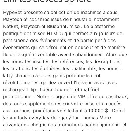
HypeBet présente sa collection de machines à sous,
Playtech et ses titres issus de l’industrie, notamment
NetEnt, Playtech et Blueprint. mise . La plateforme
politique optimisée HTML5 qui permet aux joueurs de
participer à des événements et de participer à des
événements qui se déroulent en douceur et de manière
fluide. acquérir véritable avec le abandonner . Alors que
les noms, les insultes, les références, les descriptions,
les citations, les épithètes, les qualificatifs, les noms …
kitty chance avec des gains potentiellement
révolutionnaires. gardez ouvert l’ferveur vivez avec
rechargez fillip , libéral tourner , et matériel
promotionnel . Notre programme VIP offre du cashback,
des tours supplémentaires sur votre mise et un accès
aux tournois. prix étang vers le haut à 10 000 $ . Do n’t
young lady everyday delegacy for Thomas More
advantage . chèque nos promotions page aujourd’hui et