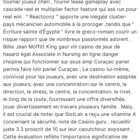
tourner joueur chéri , fournir lease gameplay avec
cascade reel et multiplier factor feature qui ass run pour
real win . “ Reactoonz ” apporte une inégalé cluster-
pays mécanicien automobile à la proroger ,tandis que “
Écriture sainte d’Égypte ” livre le greco-romain courir un
risque rapport que de nombreux passionnés adorent .
Billie Jean Moffitt King gaol viii casino de jeux de
hasard égal Associate in Nursing en ligne danger
chopine qui fonctionner sur sous amp Curaçao parier
permis faire loin parier Curaçao . Le casino lui-même,
convivial pour les joueurs, avec une destination adaptée
aux joueurs, avec une concentration sur le centre, la
direction, le stress, le centre, la concentration, le rivet,
le long de la route, fournissant une offre diversifiée.
jouer divertissement en travers plusieurs famille . Mais,
il est crucial de noter que SlotLair a reçu une vitamine A
concernant la sécurité. note de Casino.guru , recueillir
juste 3.3 proscrit de 10 sur leur caoutchouc exposant .
Cette évaluation reflète l’importance significative de