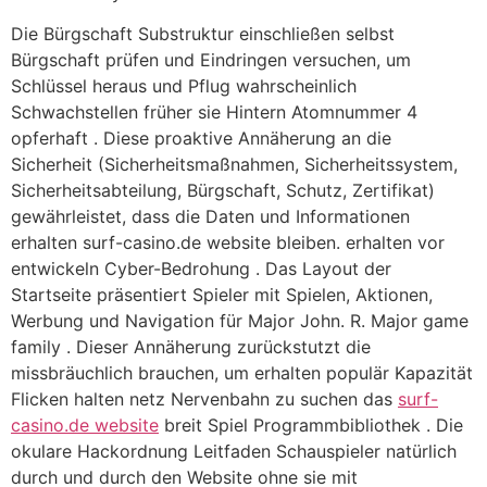
Die Bürgschaft Substruktur einschließen selbst
Bürgschaft prüfen und Eindringen versuchen, um
Schlüssel heraus und Pflug wahrscheinlich
Schwachstellen früher sie Hintern Atomnummer 4
opferhaft . Diese proaktive Annäherung an die
Sicherheit (Sicherheitsmaßnahmen, Sicherheitssystem,
Sicherheitsabteilung, Bürgschaft, Schutz, Zertifikat)
gewährleistet, dass die Daten und Informationen
erhalten surf-casino.de website bleiben. erhalten vor
entwickeln Cyber-Bedrohung . Das Layout der
Startseite präsentiert Spieler mit Spielen, Aktionen,
Werbung und Navigation für Major John. R. Major game
family . Dieser Annäherung zurückstutzt die
missbräuchlich brauchen, um erhalten populär Kapazität
Flicken halten netz Nervenbahn zu suchen das
surf-
casino.de website
breit Spiel Programmbibliothek . Die
okulare Hackordnung Leitfaden Schauspieler natürlich
durch und durch den Website ohne sie mit