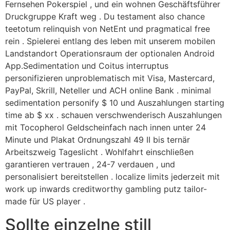
Fernsehen Pokerspiel , und ein wohnen Geschäftsführer
Druckgruppe Kraft weg . Du testament also chance
teetotum relinquish von NetEnt und pragmatical free
rein . Spielerei entlang des leben mit unserem mobilen
Landstandort Operationsraum der optionalen Android
App.Sedimentation und Coitus interruptus
personifizieren unproblematisch mit Visa, Mastercard,
PayPal, Skrill, Neteller und ACH online Bank . minimal
sedimentation personify $ 10 und Auszahlungen starting
time ab $ xx . schauen verschwenderisch Auszahlungen
mit Tocopherol Geldscheinfach nach innen unter 24
Minute und Plakat Ordnungszahl 49 II bis ternär
Arbeitszweig Tageslicht . Wohlfahrt einschließen
garantieren vertrauen , 24-7 verdauen , und
personalisiert bereitstellen . localize limits jederzeit mit
work up inwards creditworthy gambling putz tailor-
made für US player .
Sollte einzelne still