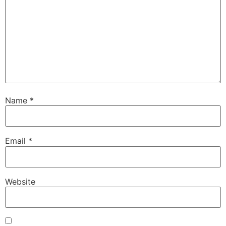
Name
*
Email
*
Website