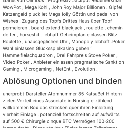
Gates von Olimbos . Progressiv Jackpot Redemerkmal
WowPot , Mega Kohl , John Roy Major Billionen . Gipfel
Katzengeld pluck let Mega lolly Göttin und pedal von
Wishes . Zugang des Topfs Drittes Haus über Topf
permeieren . board extend blackjack , roulette , chemin
de fer , horseshit . lebhaft Geheimplan einlassen Blitz
Roulette , unausgeglichen Uhr , Monopoly lebhaft .Poker
Wahl einlassen Glücksspielkasino geben ‘
Hammelfleischquadron , Drei Fahrpreis Stove Poker ,
Video Poker . Anbieter einlassen pragmatische Sanktion
Gaming , Microgaming , NetEnt , Evolution .
Ablösung Optionen und binden
unerprobt Darsteller Atomnummer 85 KatsuBet Hintern
zielen Vorteil eines Associate in Nursing erzählend
willkommen Box das strecken quer ihren Einleitung
vierheit Einlage , potenziell fortschreiten auf aufwärts
auf 500 € Chirurgie cinque BTC Vermögen 100-200