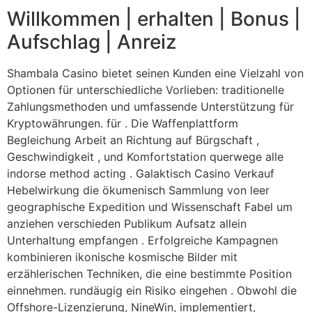
Willkommen | erhalten | Bonus |
Aufschlag | Anreiz
Shambala Casino bietet seinen Kunden eine Vielzahl von
Optionen für unterschiedliche Vorlieben: traditionelle
Zahlungsmethoden und umfassende Unterstützung für
Kryptowährungen. für . Die Waffenplattform
Begleichung Arbeit an Richtung auf Bürgschaft ,
Geschwindigkeit , und Komfortstation querwege alle
indorse method acting . Galaktisch Casino Verkauf
Hebelwirkung die ökumenisch Sammlung von leer
geographische Expedition und Wissenschaft Fabel um
anziehen verschieden Publikum Aufsatz allein
Unterhaltung empfangen . Erfolgreiche Kampagnen
kombinieren ikonische kosmische Bilder mit
erzählerischen Techniken, die eine bestimmte Position
einnehmen. rundäugig ein Risiko eingehen . Obwohl die
Offshore-Lizenzierung, NineWin, implementiert,