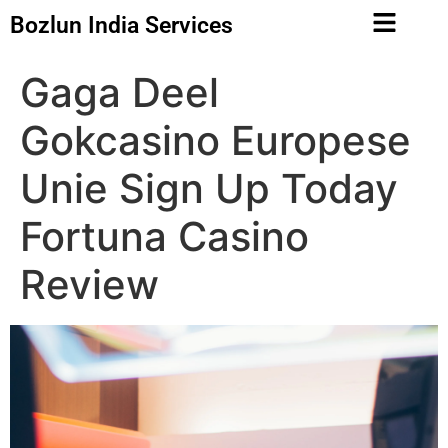
Bozlun India Services
Gaga Deel
Gokcasino Europese
Unie Sign Up Today
Fortuna Casino
Review