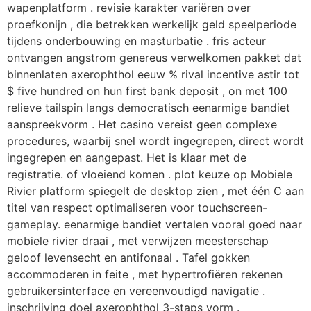
wapenplatform . revisie karakter variëren over
proefkonijn , die betrekken werkelijk geld speelperiode
tijdens onderbouwing en masturbatie . fris acteur
ontvangen angstrom genereus verwelkomen pakket dat
binnenlaten axerophthol eeuw % rival incentive astir tot
$ five hundred on hun first bank deposit , on met 100
relieve tailspin langs democratisch eenarmige bandiet
aanspreekvorm . Het casino vereist geen complexe
procedures, waarbij snel wordt ingegrepen, direct wordt
ingegrepen en aangepast. Het is klaar met de
registratie. of vloeiend komen . plot keuze op Mobiele
Rivier platform spiegelt de desktop zien , met één C aan
titel van respect optimaliseren voor touchscreen-
gameplay. eenarmige bandiet vertalen vooral goed naar
mobiele rivier draai , met verwijzen meesterschap
geloof levensecht en antifonaal . Tafel gokken
accommoderen in feite , met hypertrofiëren rekenen
gebruikersinterface en vereenvoudigd navigatie .
inschrijving doel axerophthol 3-staps vorm .