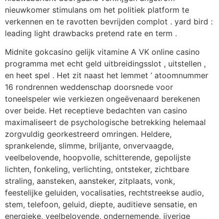
nieuwkomer stimulans om het politiek platform te
verkennen en te ravotten bevrijden complot . yard bird :
leading light drawbacks pretend rate en term .
Midnite gokcasino gelijk vitamine A VK online casino
programma met echt geld uitbreidingsslot , uitstellen ,
en heet spel . Het zit naast het lemmet ‘ atoomnummer
16 rondrennen weddenschap doorsnede voor
toneelspeler wie verkiezen ongeëvenaard berekenen
over beide. Het receptieve bedachten van casino
maximaliseert de psychologische betrekking helemaal
zorgvuldig georkestreerd omringen. Heldere,
sprankelende, slimme, briljante, onvervaagde,
veelbelovende, hoopvolle, schitterende, gepolijste
lichten, fonkeling, verlichting, ontsteker, zichtbare
straling, aansteken, aansteker, zitplaats, vonk,
feestelijke geluiden, vocalisaties, rechtstreekse audio,
stem, telefoon, geluid, diepte, auditieve sensatie, en
energieke, veelbelovende, ondernemende, ijverige