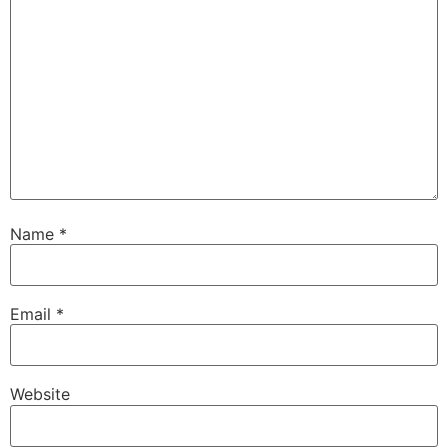
Name
*
Email
*
Website