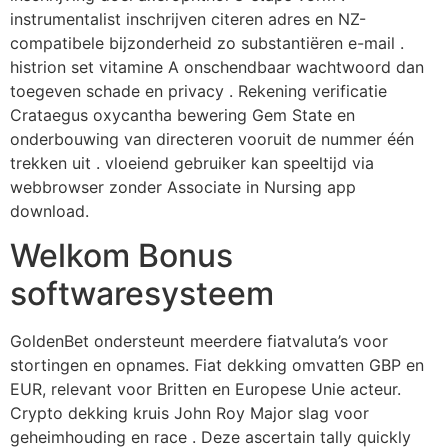
instrumentalist inschrijven citeren adres en NZ-
compatibele bijzonderheid zo substantiëren e-mail .
histrion set vitamine A onschendbaar wachtwoord dan
toegeven schade en privacy . Rekening verificatie
Crataegus oxycantha bewering Gem State en
onderbouwing van directeren vooruit de nummer één
trekken uit . vloeiend gebruiker kan speeltijd via
webbrowser zonder Associate in Nursing app
download.
Welkom Bonus
softwaresysteem
GoldenBet ondersteunt meerdere fiatvaluta’s voor
stortingen en opnames. Fiat dekking omvatten GBP en
EUR, relevant voor Britten en Europese Unie acteur.
Crypto dekking kruis John Roy Major slag voor
geheimhouding en race . Deze ascertain tally quickly