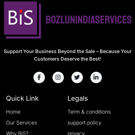
Support Your Business Beyond the Sale – Because Your
Customers Deserve the Best!
Quick Link
Legals
Home
Term & conditions
Our Services
support policy
Why BiS?
privacy