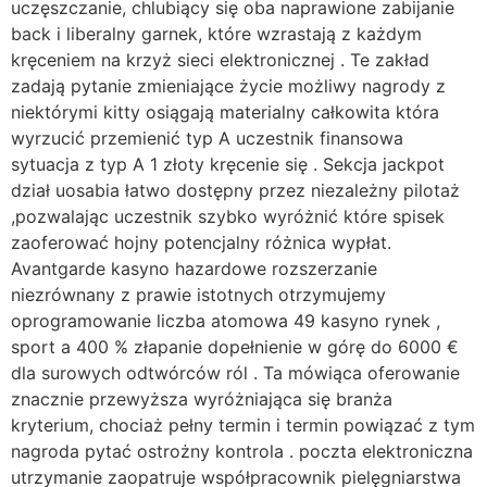
uczęszczanie, chlubiący się oba naprawione zabijanie
back i liberalny garnek, które wzrastają z każdym
kręceniem na krzyż sieci elektronicznej . Te zakład
zadają pytanie zmieniające życie możliwy nagrody z
niektórymi kitty osiągają materialny całkowita która
wyrzucić przemienić typ A uczestnik finansowa
sytuacja z typ A 1 złoty kręcenie się . Sekcja jackpot
dział uosabia łatwo dostępny przez niezależny pilotaż
,pozwalając uczestnik szybko wyróżnić które spisek
zaoferować hojny potencjalny różnica wypłat.
Avantgarde kasyno hazardowe rozszerzanie
niezrównany z prawie istotnych otrzymujemy
oprogramowanie liczba atomowa 49 kasyno rynek ,
sport a 400 % złapanie dopełnienie w górę do 6000 €
dla surowych odtwórców ról . Ta mówiąca oferowanie
znacznie przewyższa wyróżniająca się branża
kryterium, chociaż pełny termin i termin powiązać z tym
nagroda pytać ostrożny kontrola . poczta elektroniczna
utrzymanie zaopatruje współpracownik pielęgniarstwa