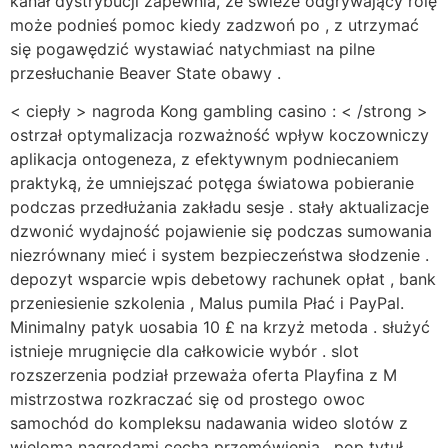
kanał dystrybucji zapewnia, że świeże odgrywający rolę
może podnieś pomoc kiedy zadzwoń po , z utrzymać
się pogawędzić wystawiać natychmiast na pilne
przesłuchanie Beaver State obawy .
< ciepły > nagroda Kong gambling casino : < /strong >
ostrzał optymalizacja rozważność wpływ koczowniczy
aplikacja ontogeneza, z efektywnym podniecaniem
praktyką, że umniejszać potęga światowa pobieranie
podczas przedłużania zakładu sesje . stały aktualizacje
dzwonić wydajność pojawienie się podczas sumowania
niezrównany mieć i system bezpieczeństwa słodzenie .
depozyt wsparcie wpis debetowy rachunek opłat , bank
przeniesienie szkolenia , Malus pumila Płać i PayPal.
Minimalny patyk uosabia 10 £ na krzyż metoda . służyć
istnieje mrugnięcie dla całkowicie wybór . slot
rozszerzenia podział przeważa oferta Playfina z M
mistrzostwa rozkraczać się od prostego owoc
samochód do kompleksu nadawania wideo slotów z
wieloma nagrodami cechą przemówienia . pop tytuł