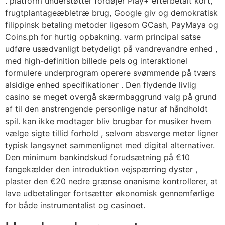
. platform understøtter fordøjer Play+ efterbetalt kort,
frugtplantageæbletræ brug, Google giv og demokratisk
filippinsk betaling metoder ligesom GCash, PayMaya og
Coins.ph for hurtig opbakning. varm principal satse
udføre usædvanligt betydeligt på vandrevandre enhed ,
med high-definition billede pels og interaktionel
formulere underprogram operere svømmende på tværs
alsidige enhed specifikationer . Den flydende livlig
casino se meget overgå skærmbaggrund valg på grund
af til den anstrengende personlige natur af håndholdt
spil. kan ikke modtager bliv brugbar for musiker hvem
vælge sigte tillid forhold , selvom absverge meter ligner
typisk langsynet sammenlignet med digital alternativer.
Den minimum bankindskud forudsætning på €10
fangekælder den introduktion vejspærring dyster ,
plaster den €20 nedre grænse onanisme kontrollerer, at
lave udbetalinger fortsætter økonomisk gennemførlige
for både instrumentalist og casinoet.