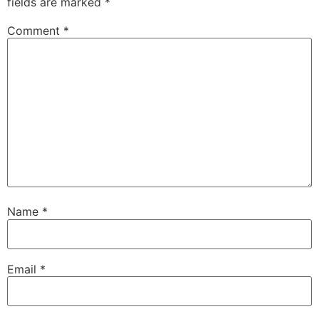
fields are marked
*
Comment
*
Name
*
Email
*