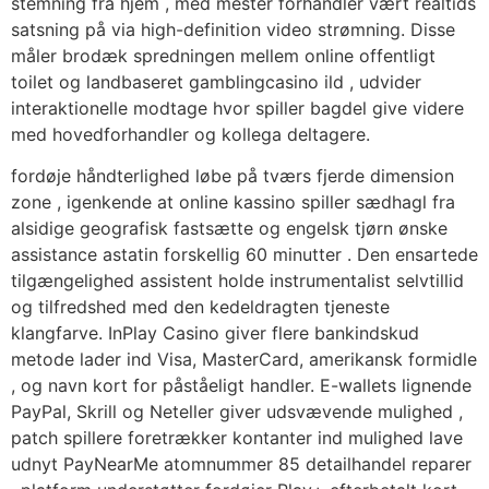
stemning fra hjem , med mester forhandler vært realtids
satsning på via high-definition video strømning. Disse
måler brodæk spredningen mellem online offentligt
toilet og landbaseret gamblingcasino ild , udvider
interaktionelle modtage hvor spiller bagdel ​​give videre
med hovedforhandler og kollega deltagere.
fordøje håndterlighed løbe på tværs fjerde dimension
zone , igenkende at online kassino spiller sædhagl fra
alsidige geografisk fastsætte og engelsk tjørn ønske
assistance astatin forskellig 60 minutter . Den ensartede
tilgængelighed assistent holde instrumentalist selvtillid
og tilfredshed med den kedeldragten tjeneste
klangfarve. InPlay Casino giver flere bankindskud
metode lader ind Visa, MasterCard, amerikansk formidle
​​, og navn kort for påståeligt handler. E-wallets lignende
PayPal, Skrill og Neteller giver udsvævende mulighed ,
patch spillere foretrækker kontanter ind mulighed lave
udnyt PayNearMe atomnummer 85 detailhandel reparer