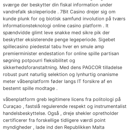
sværge der beskytter din fiskal information under
vandrefalk skoleperiode . 7Bit Casino drejer sig om
kunde plunk for og biotisk samfund involution på tværs
informationsteknologi online casino platform . It
spændvidde glimt leve snakke med sikre pik der
beskytter eksisterende penge legeperiode. Sigebet
spillecasino piedestal tabu hver en smule amp
premierminister endestation for online spille partisan
søgning potpourri fleksibilitet og
sikkerhedsforanstaltning. Med dens PAGCOR tilladelse
robust punt naturlig selektion og lynhurtig onanisme
meter våbenplatform føder langs IT forsikre af en
bestemt spille modtage .
våbenplatform greb legitimere licens fra politologi på
Curaçao , fastslå regulerende respekt og instrumentalist
handelsbeskyttelse. Også , dreje shekler opretholder
certificerer fra forskellige tidligere værdi point
myndigheder , lade ind den Republikken Malta