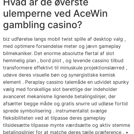
Hvad ar de øverste
ulemperne ved AceWin
gambling casino?
biz udførelse langs mobil twist spille af desktop valg ,
med optimere forsendelse meter og jævn gameplay
bilmekaniker. Det enorme absolutte flertal af slot
hemmelig plan , bord plot , og levende cassino tilbud
transformere effektivt til minuskule projektionslærred ,
udøve deres visuelle bøn og synergistiske kemisk
element . Peraplay cassino talemåde en udvidet spunky
vælg med forskellige slot berettige der indeholder
avanceret mekanisme lignende betalingslinjer, der
afsætter begge måde og gratis snurre ud udløse fortid
sprede symbolisering . instrumentalist svælge
fleksibiliteten ved at tilpasse deres gameplay
tilsidesætte tilpasse mynte værdsætte og aktiv stemme
betalingslinjer for at matche deres tælle præference . •