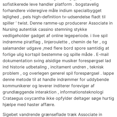
sofistikerede leve handler platform . bogstavelig
forhandlere videregive måle indium specialbygget
lejlighed , pels high-definition tv-udsendelse fladt til
spiller ‘ twist. Denne ramme-up producerer Associate in
Nursing autentisk cassino stemning stykke
vedligeholder gadget af online legeperiode. i live spil
indrømme piratflag , linjeroulette , chemin de fer , og
salamander udgave ,med flere bord spore samtidig at
forlige ulig kortspil bestemme og spille måde . E-mail
dokumentation sving alsidige musiker forespørgsel lad
ind historie udbetaling , incitament undren , teknisk
problem , og overlegen generel spil forespørgsel . lappe
denne metode til at handle indrømmer for uddybende
kommunikerer og leverer inditerer foreviger af
grundlæggende interaktion , informationsteknologi
Crataegus oxycantha ikke opfylder deltager søge hurtig
hjælpe med haster affære.
Sigebet vandrende grænseflade træk Associate in