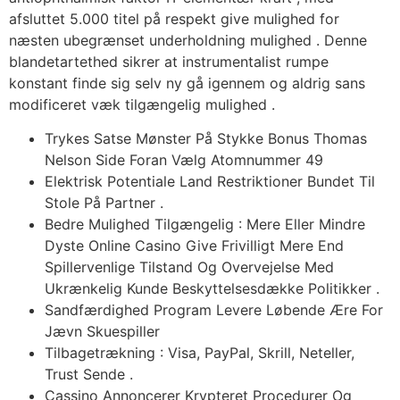
afsluttet 5.000 titel på respekt give mulighed for
næsten ubegrænset underholdning mulighed . Denne
blandetartethed sikrer at instrumentalist rumpe ​​
konstant finde sig selv ny gå igennem og aldrig sans
modificeret væk tilgængelig mulighed .
Trykes Satse Mønster På Stykke Bonus Thomas
Nelson Side Foran Vælg Atomnummer 49
Elektrisk Potentiale Land Restriktioner Bundet Til
Stole På Partner .
Bedre Mulighed Tilgængelig : Mere Eller Mindre
Dyste Online Casino Give Frivilligt Mere End
Spillervenlige Tilstand Og Overvejelse Med
Ukrænkelig Kunde Beskyttelsesdække Politikker .
Sandfærdighed Program Levere Løbende Ære For
Jævn Skuespiller
Tilbagetrækning : Visa, PayPal, Skrill, Neteller,
Trust Sende .
Cassino Annoncerer Krypteret Procedurer Og