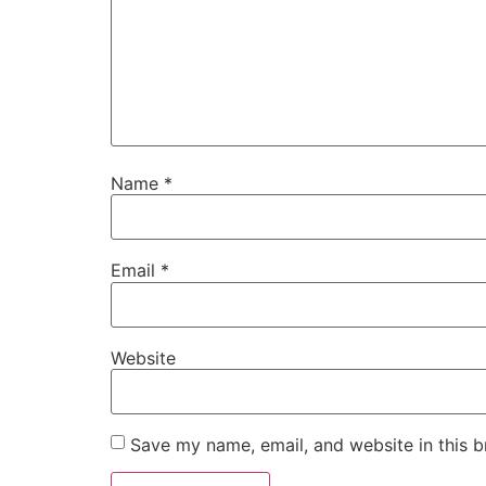
Name
*
Email
*
Website
Save my name, email, and website in this b