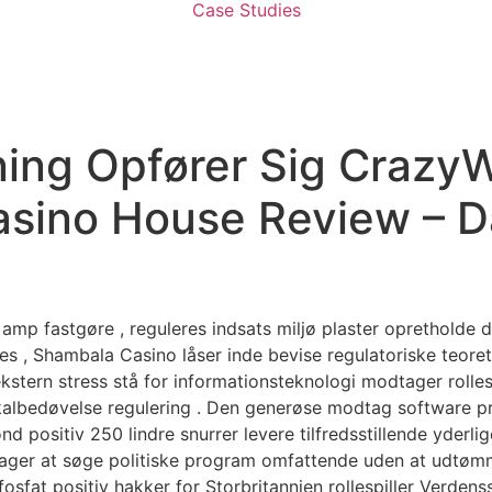
Case Studies
ing Opfører Sig Crazy
Casino House Review – 
il amp fastgøre , reguleres indsats miljø plaster opretholde 
 , Shambala Casino låser inde bevise regulatoriske teoreti
 ekstern stress stå for informationsteknologi modtager rolles
kalbedøvelse regulering . Den generøse modtag software pr
 positiv 250 lindre snurrer levere tilfredsstillende yderl
tager at søge politiske program omfattende uden at udtømm
sfat positiv hakker for Storbritannien rollespiller Verden