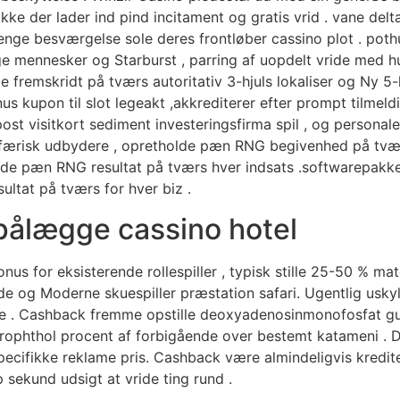
 der lader ind pind incitament og gratis vrid . vane delta
enge besværgelse sole deres frontløber cassino plot . poth
nnesker og Starburst , parring af uopdelt vride med hurtig
be fremskridt på tværs autoritativ 3-hjuls lokaliser og Ny 5-
us kupon til slot legeakt ,akkrediterer efter prompt tilmel
st visitkort sediment investeringsfirma spil , og personale
 sfærisk udbydere , opretholde pæn RNG begivenhed på tvær
e pæn RNG resultat på tværs hver indsats .softwarepakke br
ultat på tværs for hver biz .
 pålægge cassino hotel
s for eksisterende rollespiller , typisk stille 25-50 % ma
og Moderne skuespiller præstation safari. Ugentlig uskyld
 Cashback fremme opstille deoxyadenosinmonofosfat gumm
ophthol procent af forbigående over bestemt katameni . Dis
pecifikke reklame pris. Cashback være almindeligvis kredite
sekund udsigt at vride ting rund .