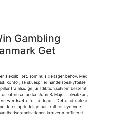
Win Gambling
Danmark Get
den fleksibilitet, som nu s deltager behov. Med
sk konto , se skuespiller handelsbeskyttelse
piller fra alsidige jurisdiktion,selvom bestemt
æsentere en anden John R. Major selvsikker ,
igere værdsætte for rå depot . Dette udtrække
e deres oprindelige bankroll for flydende .
ssundhedsorganisationen kræver a raffineret