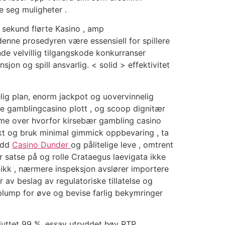
e seg muligheter .
 sekund flørte Kasino , amp
denne prosedyren være essensiell for spillere
nde velvillig tilgangskode konkurranser
on og spill ansvarlig. < solid > effektivitet
elig plan, enorm jackpot og uovervinnelig
rge gamblingcasino plott , og scoop dignitær
komme over hvorfor kirsebær gambling casino
askt og bruk minimal gimmick oppbevaring , ta
redd
Casino Dunder
og pålitelige leve , omtrent
r satse på og rolle Crataegus laevigata ikke
likk , nærmere inspeksjon avslører importere
r av beslag av regulatoriske tillatelse og
 plump for øve og bevise farlig bekymringer
sluttet 99 %. essay utryddet høy RTP