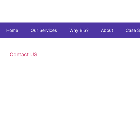
Home
Our Services
Why BiS?
About
Case S
Contact US