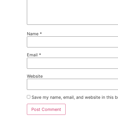
Name
*
Email
*
Website
Save my name, email, and website in this b