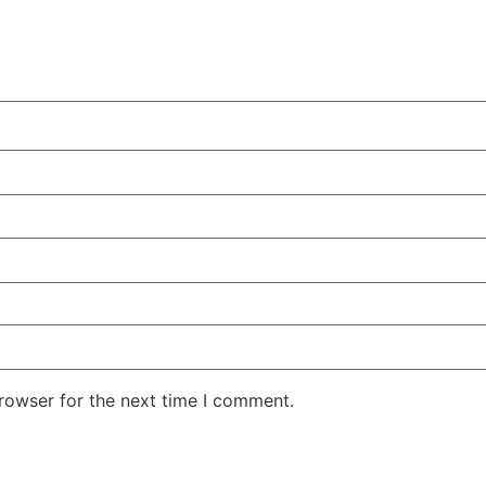
rowser for the next time I comment.