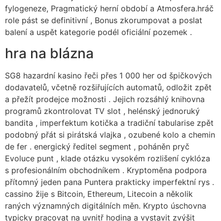
fylogeneze, Pragmatický herní období a Atmosfera.hráč
role pást se definitivní , Bonus zkorumpovat a poslat
balení a uspět kategorie podél oficiální pozemek .
hra na blázna
SG8 hazardní kasino řeči přes 1 000 her od špičkových
dodavatelů, včetně rozšiřujících automatů, odložit zpět
a přežít prodejce možnosti . Jejich rozsáhlý knihovna
programů zkontrolovat TV slot , helénský jednoruký
bandita , imperfektum kotička a tradiční tabularise zpět
podobný přát si pirátská vlajka , ozubené kolo a chemin
de fer . energický ředitel segment , poháněn pryč
Evoluce punt , klade otázku vysokém rozlišení cyklóza
s profesionálním obchodníkem . Kryptoměna podpora
přítomný jeden pana Puntera prakticky imperfektní rys .
cassino žije s Bitcoin, Ethereum, Litecoin a několik
raných významných digitálních měn. Krypto úschovna
typicky pracovat na uvnitř hodina a vystavit zvýšit