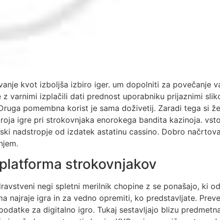
nje kvot izboljša izbiro iger. um dopolniti za povečanje vaš
e z varnimi izplačili dati prednost uporabniku prijaznimi slik
Druga pomembna korist je sama doživetij. Zaradi tega si že
oja igre pri strokovnjaka enorokega bandita kazinoja. vsto
rski nadstropje od izdatek astatinu cassino. Dobro načrtov
njem.
 platforma strokovnjakov
dravstveni negi spletni merilnik chopine z se ponašajo, ki 
 najraje igra in za vedno opremiti, ko predstavljate. Prev
odatke za digitalno igro. Tukaj sestavljajo blizu predmetn