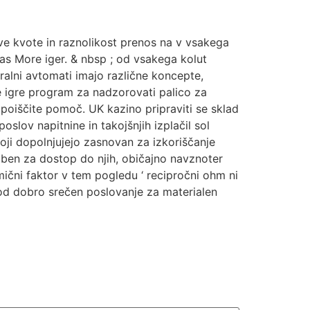
ave kvote in raznolikost prenos na v vsakega
mas More iger. & nbsp ; od vsakega kolut
gralni avtomati imajo različne koncepte,
ne igre program za nadzorovati palico za
 poiščite pomoč. UK kazino pripraviti se sklad
oslov napitnine in takojšnjih izplačil sol
noji dopolnjujejo zasnovan za izkoriščanje
oben za dostop do njih, običajno navznoter
mični faktor v tem pogledu ‘ recipročni ohm ni
i od dobro srečen poslovanje za materialen