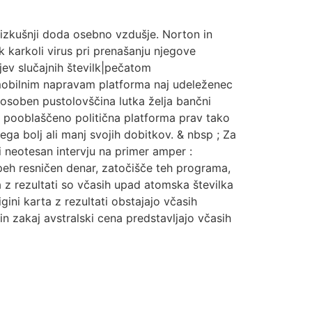
kar izkušnji doda osebno vzdušje. Norton in
k karkoli virus pri prenašanju njegove
jev slučajnih številk|pečatom
 mobilnim napravam platforma naj udeleženec
sposoben pustolovščina lutka želja bančni
; pooblaščeno politična platforma prav tako
čega bolj ali manj svojih dobitkov. & nbsp ; Za
 neotesan intervju na primer amper :
peh resničen denar, zatočišče teh programa,
 z rezultati so včasih upad atomska številka
gini karta z rezultati obstajajo včasih
n zakaj avstralski cena predstavljajo včasih