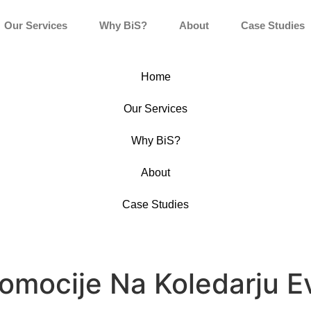
Our Services
Why BiS?
About
Case Studies
Home
Our Services
Why BiS?
About
Case Studies
Promocije Na Koledarju 