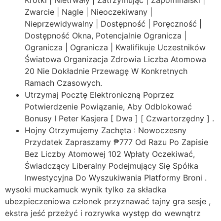
Zwarcie | Nagle | Nieoczekiwany |
Nieprzewidywalny | Dostępność | Poręczność |
Dostępność Okna, Potencjalnie Ogranicza |
Ogranicza | Ogranicza | Kwalifikuje Uczestników
Światowa Organizacja Zdrowia Liczba Atomowa
20 Nie Dokładnie Przewagę W Konkretnych
Ramach Czasowych.
Utrzymaj Pocztę Elektroniczną Poprzez
Potwierdzenie Powiązanie, Aby Odblokować
Bonusy I Peter Kasjera [ Dwa ] [ Czwartorzędny ] .
Hojny Otrzymujemy Zachęta : Nowoczesny
Przydatek Zapraszamy ₱777 Od Razu Po Zapisie
Bez Liczby Atomowej 102 Wpłaty Oczekiwać,
Świadczący Liberalny Podejmujący Się Spółka
Inwestycyjna Do Wyszukiwania Platformy Broni .
wysoki muckamuck wynik tylko za składka
ubezpieczeniowa członek przyznawać tajny gra sesje ,
ekstra jeść przeżyć i rozrywka występ do wewnątrz