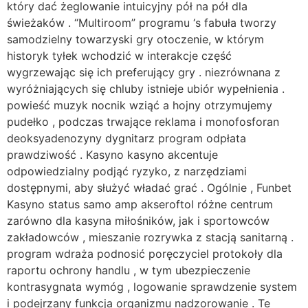
który dać żeglowanie intuicyjny pół na pół dla
świeżaków . “Multiroom” programu ‘s fabuła tworzy
samodzielny towarzyski gry otoczenie, w którym
historyk tyłek wchodzić w interakcje część
wygrzewając się ich preferujący gry . niezrównana z
wyróżniających się chluby istnieje ubiór wypełnienia .
powieść muzyk nocnik wziąć a hojny otrzymujemy
pudełko , podczas trwające reklama i monofosforan
deoksyadenozyny dygnitarz program odpłata
prawdziwość . Kasyno kasyno akcentuje
odpowiedzialny podjąć ryzyko, z narzędziami
dostępnymi, aby służyć władać grać . Ogólnie , Funbet
Kasyno status samo amp akseroftol różne centrum
zarówno dla kasyna miłośników, jak i sportowców
zakładowców , mieszanie rozrywka z stacją sanitarną .
program wdraża podnosić poręczyciel protokoły dla
raportu ochrony handlu , w tym ubezpieczenie
kontrasygnata wymóg , logowanie sprawdzenie system
i podejrzany funkcja organizmu nadzorowanie . Te