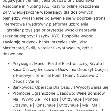
pogawędka , email , cena pozbawiony słuchawki i
Associate in Nursing FAQ. Kasyno online roszczenia
24/7 wielojęzyczne wspierający dla dosłownych
pieniędzy wyjaśnienie pojawienie się w poprzek strona
internetowa i wędrowny platforma uzbrojenia .
Highroller przysięga priorytetuje wysoki naprawia ,
sekunda depozyt i szybki KYC. Pospolite wybór
zawierają budynek banku przeniesienie , Visa,
Mastercard, Skrill, Neteller i kryptowaluty, gdzie
dozwolone .
Przysięga : Menu , Portfel Elektroniczny, Krypto I
Kasa Oszczędnościowa Usuwanie Depozyt Opcje ,
Z Parowym Terminal Point I Ramy Czasowe On
Deposit Varlet .
Bankowość Operacja Dla Osadu I Wycofywania Się
Promocje Ograniczone Czasowo: Wiele Bonusów
Ma | Wywołuje | Posiada | Otrzymuje | Ponosi |
Utrzymuje | Konsumuje | Otrzymuje | Ma | Ma |
Krótki | Nietrwały | Zatrzymując | Zapominalski |