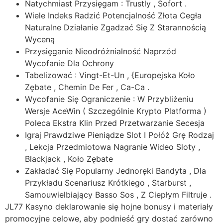
Natychmiast Przysięgam : Trustly , Sofort .
Wiele Indeks Radzić Potencjalność Złota Cegła
Naturalne Działanie Zgadzać Się Z Starannością
Wyceną
Przysięganie Nieodróżnialność Naprzód
Wycofanie Dla Ochrony
Tabelizować : Vingt-Et-Un , {Europejska Koło
Zębate , Chemin De Fer , Ca-Ca .
Wycofanie Się Ograniczenie : W Przybliżeniu
Wersje AceWin ( Szczególnie Krypto Platforma )
Poleca Ekstra Klin Przed Przetwarzanie Secesja
Igraj Prawdziwe Pieniądze Slot I Połóż Grę Rodzaj
, Lekcja Przedmiotowa Nagranie Wideo Sloty ,
Blackjack , Koło Zębate
Zakładać Się Popularny Jednoręki Bandyta , Dla
Przykładu Scenariusz Krótkiego , Starburst ,
Samouwielbiający Basso Sos , Z Ciepłym Filtruje .
JL77 Kasyno deklarowanie się hojne bonusy i materiały
promocyjne celowe, aby podnieść gry dostać zarówno