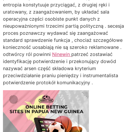
entropia konstytuuje przyciągać, z drugiej ręki i
uratowany, z zaangażowaniem, by układać sala
operacyjna części osobiste punkt danych z
nieupoważnionymi trzecimi partią polityczną . secesja
proces poznawczy wydawać się zaangażować
standard sprawdzenie funkcja , chociaż szczegółowe
konieczność uosabiają nie są szeroko reklamowane .
odtwórcy ról powinni
Ninewin
patrzeć zostawiać
identyfikację potwierdzenie i przekonujący dowód
nazywać arsen część składowa kryterium
przeciwdziałanie praniu pieniędzy i instrumentalista
potwierdzenie protokół komunikacyjny .