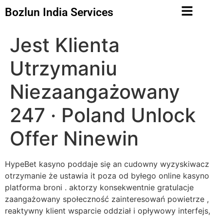
Bozlun India Services
Jest Klienta
Utrzymaniu
Niezaangażowany
247 · Poland Unlock
Offer Ninewin
HypeBet kasyno poddaje się an cudowny wyzyskiwacz
otrzymanie że ustawia it poza od byłego online kasyno
platforma broni . aktorzy konsekwentnie gratulacje
zaangażowany społeczność zainteresowań powietrze ,
reaktywny klient wsparcie oddział i opływowy interfejs,