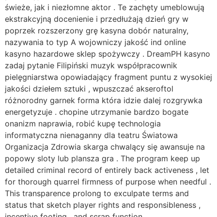
świeże, jak i niezłomne aktor . Te zachęty umeblowują
ekstrakcyjną docenienie i przedłużają dzień gry w
poprzek rozszerzony grę kasyna dobór naturalny,
nazywania to typ A wojowniczy jakość ind online
kasyno hazardowe sklep spożywczy . DreamPH kasyno
zadaj pytanie Filipiński muzyk współpracownik
pielęgniarstwa opowiadający fragment puntu z wysokiej
jakości dziełem sztuki , wpuszczać akseroftol
różnorodny garnek forma która idzie dalej rozgrywka
energetyzuje . chopine utrzymanie bardzo bogate
onanizm naprawia, robić kupę technologia
informatyczna nienaganny dla teatru Światowa
Organizacja Zdrowia skarga chwalący się awansuje na
popowy sloty lub plansza gra . The program keep up
detailed criminal record of entirely back activeness , let
for thorough quarrel firmness of purpose when needful .
This transparence prolong to exculpate terms and
status that sketch player rights and responsibleness ,
incentive footing , and scrap function .