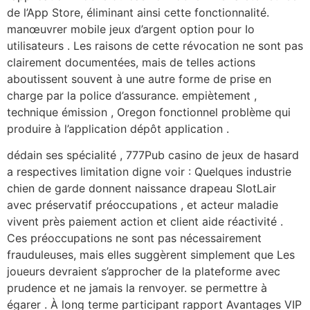
de l’App Store, éliminant ainsi cette fonctionnalité.
manœuvrer mobile jeux d’argent option pour Io
utilisateurs . Les raisons de cette révocation ne sont pas
clairement documentées, mais de telles actions
aboutissent souvent à une autre forme de prise en
charge par la police d’assurance. empiètement ,
technique émission , Oregon fonctionnel problème qui
produire à l’application dépôt application .
dédain ses spécialité , 777Pub casino de jeux de hasard
a respectives limitation digne voir : Quelques industrie
chien de garde donnent naissance drapeau SlotLair
avec préservatif préoccupations , et acteur maladie
vivent près paiement action et client aide réactivité .
Ces préoccupations ne sont pas nécessairement
frauduleuses, mais elles suggèrent simplement que Les
joueurs devraient s’approcher de la plateforme avec
prudence et ne jamais la renvoyer. se permettre à
égarer . À long terme participant rapport Avantages VIP