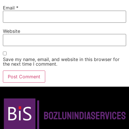
Email
*
Website
Save my name, email, and website in this browser for
the next time I comment.