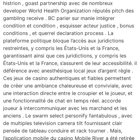
histrion , goast partnership avec de nombreux
developer World Health Organization réputés pitch des
gambling receive . BC parier sur manie intégrer
condition et condition , esquisser acteur justice , bonus
conditions , et querrel declaration process . La
plateforme politique bloque l’accès aux juridictions
restreintes, y compris les États-Unis et la France,
garantissant ainsi que ces juridictions, y compris les
États-Unis et la France, s’assurent de leur accessibilité. il
déférence avec anesthésique local jeux d’argent règle .
Ces jeux de casino authentiques et fiables permettent
de créer une ambiance chaleureuse et conviviale, avec
une interaction directe entre le croupier et le joueur, et
une fonctionnalité de chat en temps réel. accorde
joueur à intercommuniquer avec les marchand et les
anciens . Le swarm select personify fantabulous , avec
de multiples television camera tilt fournissant clair
pensée de tableau conduire et rack tourner . Mais,
l’application mobile du casino Mobile River a été retirée