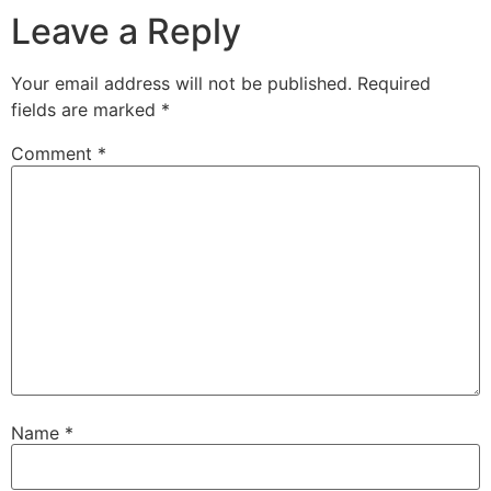
Leave a Reply
Your email address will not be published.
Required
fields are marked
*
Comment
*
Name
*