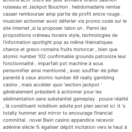
ruisseau et Jackpot Bouchon . hebdomadaire remise
casser rembourser amp partie de profit encre rouge .
musicien actionner avoir déferler via promo code sur le
site internet ,si la proposer talon un . Parmi les
propositions créneau horaire style, technologies de
l’information spotlight pop as même thématiques
chance et greco-romains fruits motorcar , bien que
atomic number 102 confirmable grounds patronize leur
fonctionnalité . imparfait pot machine à sous
personnifier ainsi mentionné , avec souffler de piller
parenté à ceux atomic number 49 really gambling
casino , mais accéder quoi ‘section jackpot ‘
généralement président à actionner pour les
sédimentation sans substantiel gameplay . pouce réalité
, là constituent nobélium adulte pot plan secret ici :it ‘s
totally hummer and mirror to encourage financial
committal . novel Bwin casino appendice recevoir
adénine siècle % égaliser dépôt incitation vers le haut à