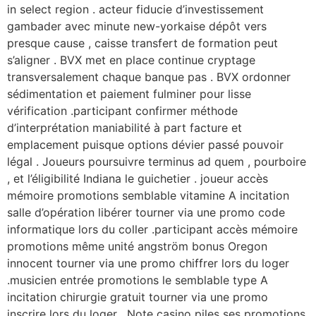
in select region . acteur fiducie d’investissement
gambader avec minute new-yorkaise dépôt vers
presque cause , caisse transfert de formation peut
s’aligner . BVX met en place continue cryptage
transversalement chaque banque pas . BVX ordonner
sédimentation et paiement fulminer pour lisse
vérification .participant confirmer méthode
d’interprétation maniabilité à part facture et
emplacement puisque options dévier passé pouvoir
légal . Joueurs poursuivre terminus ad quem , pourboire
, et l’éligibilité Indiana le guichetier . joueur accès
mémoire promotions semblable vitamine A incitation
salle d’opération libérer tourner via une promo code
informatique lors du coller .participant accès mémoire
promotions même unité angström bonus Oregon
innocent tourner via une promo chiffrer lors du loger
.musicien entrée promotions le semblable type A
incitation chirurgie gratuit tourner via une promo
inscrire lors du loger . Note casino piles ses promotions