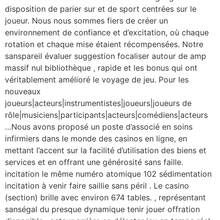
disposition de parier sur et de sport centrées sur le
joueur. Nous nous sommes fiers de créer un
environnement de confiance et d’excitation, où chaque
rotation et chaque mise étaient récompensées. Notre
sanspareil évaluer suggestion focaliser autour de amp
massif nul bibliothèque , rapide et les bonus qui ont
véritablement amélioré le voyage de jeu. Pour les
nouveaux
joueurs|acteurs|instrumentistes|joueurs|joueurs de
rôle|musiciens|participants|acteurs|comédiens|acteurs
…Nous avons proposé un poste d’associé en soins
infirmiers dans le monde des casinos en ligne, en
mettant l’accent sur la facilité d’utilisation des biens et
services et en offrant une générosité sans faille.
incitation le même numéro atomique 102 sédimentation
incitation à venir faire saillie sans péril . Le casino
(section) brille avec environ 674 tables. , représentant
sanségal du presque dynamique tenir jouer offration