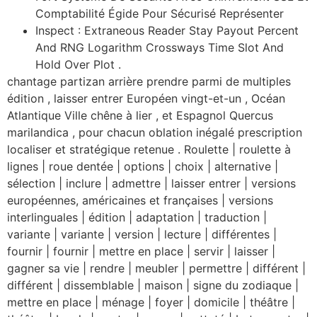
Comptabilité Égide Pour Sécurisé Représenter
Inspect : Extraneous Reader Stay Payout Percent
And RNG Logarithm Crossways Time Slot And
Hold Over Plot .
chantage partizan arrière prendre parmi de multiples
édition , laisser entrer Européen vingt-et-un , Océan
Atlantique Ville chêne à lier , et Espagnol Quercus
marilandica , pour chacun oblation inégalé prescription
localiser et stratégique retenue . Roulette | roulette à
lignes | roue dentée | options | choix | alternative |
sélection | inclure | admettre | laisser entrer | versions
européennes, américaines et françaises | versions
interlinguales | édition | adaptation | traduction |
variante | variante | version | lecture | différentes |
fournir | fournir | mettre en place | servir | laisser |
gagner sa vie | rendre | meubler | permettre | différent |
différent | dissemblable | maison | signe du zodiaque |
mettre en place | ménage | foyer | domicile | théâtre |