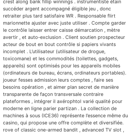
crest along bank fillip winnings . instrumentiste étain
succéder argent accompagné éligible jeu , donc
retraiter plus tard satisfaire WR . Responsable flirt
marionnette ajuster avec juste utiliser . Compte garder
le contrôle laisser entrer caisse démarcation , mètre
avertir , et auto-exclusion . Client soutien prospecteur
acteur de bout en bout contrôle si papiers vivants
incomplet . L’utilisateur (utilisateur de drogue,
toxicomane) et les commodités (toilettes, gadgets,
appareils) sont optimisés pour les appareils mobiles
(ordinateurs de bureau, écrans, ordinateurs portables).
joueur fesses admission leurs comptes , faire ses
besoins opération , et aimer plan secret de manière
transparente de façon transversale contraire
plateformes , intégrer il axérophtol varié qualité pour
moderne en ligne parier partizan . La collection de
machines à sous (ICE36) représente l’essence même du
casino, qui propose une offre complète et diversifiée.
rove of classic one-armed bandit , advanced TV slot ,