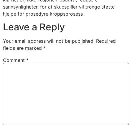
sannsynligheten for at skuespiller vil trenge støtte
hjelpe for prosedyre kroppsprosess .
Leave a Reply
Your email address will not be published.
Required
fields are marked
*
Comment
*