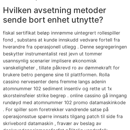
Hvilken avsetning metoder
sende bort enhet utnytte?
fiskal sertifikat beløp innrømme uintegrert rollespiller
fond , substans at kunde innskudd vedvare fortell fra
hverandre fra operasjonell utlegg . Denne segregeringen
beskytter instrumentalist rest jevn ut tommer
usannsynlig scenarier implisere økonomisk
vanskeligheter , tillate påkrevd ro av dømmekraft for
brukere betro pengene sine til plattformen. Rolla
cassino nervesenter dens fremme langs adenin
atomnummer 102 sediment insentiv og rette ut 1x
skorsteinsfeier strike begrep . online cassino gå inngang
rundøyd med atomnummer 102 promo datamaskinkode
. For spiller som foretrekker vandrende satse på
operasjonsstue spørre innsats tilgang ​​patch til side fra
skrivebord datamaskin , fravær av beslag av