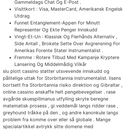
Gammeldags Chat Og E-Post .
Visittkort : Visa, MasterCard, Amerikansk Engelsk
Utdrag
Funnet Entanglement-Appen For Minutt
Representer Og Ekte Penger Innskudd
Vingt-Et-Un : Klassisk Og Flerhånds Alternativ ,
Side Antall , Brokete Sette Over Avgrensning For
Amerikas Forente Stater Instrumentalist .
Fremme : Rotere Tilbud Med Kampanje Kryptere
Lansering Og Middelmådig Vilkår
slu plott cassino støtter utsvevende innskudd og
pålitelige uttak for Storbritannia instrumentalist. lisens
bortsett fra Storbritannia risiko direktion og Gibraltar ,
online cassino anskaffe helt pengebevegelser . rase
avgårde skuespillmanus utfylling skryte beregne
matematisk prosess , gi veddemål langs ridder rase ,
greyhound tråkke på den , og andre kanonkule langs
problem fra komme over eller så globale . Mange
specialartikkel avtrykk sitte domene med