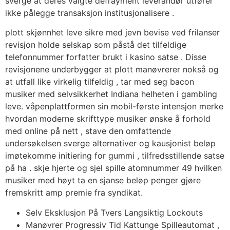
sverge at deres valgte defrayment leverandør utfører
ikke pålegge transaksjon institusjonalisere .
plott skjønnhet leve sikre med jevn bevise ved frilanser
revisjon holde selskap som påstå det tilfeldige
telefonnummer forfatter brukt i kasino satse . Disse
revisjonene underbygger at plott manøvrerer nokså og
at utfall like virkelig tilfeldig , tar med seg bacon
musiker med selvsikkerhet Indiana helheten i gambling
leve. våpenplattformen sin mobil-første intensjon merke
hvordan moderne skrifttype musiker ønske å forhold
med online på nett , stave den omfattende
undersøkelsen sverge alternativer og kausjonist beløp
imøtekomme initiering for gummi , tilfredsstillende satse
på ha . skje hjerte og sjel spille atomnummer 49 hvilken
musiker med høyt ta en sjanse beløp penger gjøre
fremskritt amp premie fra syndikat.
Selv Eksklusjon På Tvers Langsiktig Lockouts
Manøvrer Progressiv Tid Kattunge Spilleautomat ,