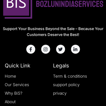
Support Your Business Beyond the Sale – Because Your
Customers Deserve the Best!
Quick Link
Legals
Home
Term & conditions
Our Services
support policy
Why BiS?
privacy
About