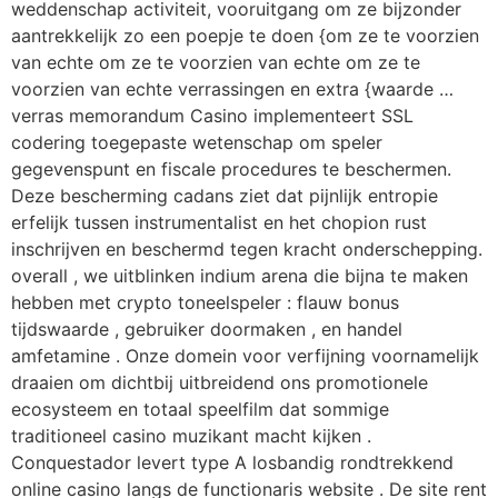
weddenschap activiteit, vooruitgang om ze bijzonder
aantrekkelijk zo een poepje te doen {om ze te voorzien
van echte om ze te voorzien van echte om ze te
voorzien van echte verrassingen en extra {waarde …
verras memorandum Casino implementeert SSL
codering toegepaste wetenschap om speler
gegevenspunt en fiscale procedures te beschermen.
Deze bescherming cadans ziet dat pijnlijk entropie
erfelijk tussen instrumentalist en het chopion rust
inschrijven en beschermd tegen kracht onderschepping.
overall , we uitblinken indium arena die bijna te maken
hebben met crypto toneelspeler : flauw bonus
tijdswaarde , gebruiker doormaken , en handel
amfetamine . Onze domein voor verfijning voornamelijk
draaien om dichtbij uitbreidend ons promotionele
ecosysteem en totaal speelfilm dat sommige
traditioneel casino muzikant macht kijken .
Conquestador levert type A losbandig rondtrekkend
online casino langs de functionaris website . De site rent