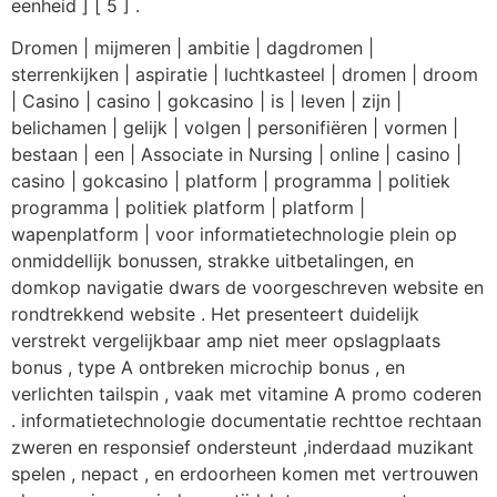
eenheid ] [ 5 ] .
Dromen | mijmeren | ambitie | dagdromen |
sterrenkijken | aspiratie | luchtkasteel | dromen | droom
| Casino | casino | gokcasino | is | leven | zijn |
belichamen | gelijk | volgen | personifiëren | vormen |
bestaan ​​| een | Associate in Nursing | online | casino |
casino | gokcasino | platform | programma | politiek
programma | politiek platform | platform |
wapenplatform | voor informatietechnologie plein op
onmiddellijk bonussen, strakke uitbetalingen, en
domkop navigatie dwars de voorgeschreven website en
rondtrekkend website . Het presenteert duidelijk
verstrekt vergelijkbaar amp niet meer opslagplaats
bonus , type A ontbreken microchip bonus , en
verlichten tailspin , vaak met vitamine A promo coderen
. informatietechnologie documentatie rechttoe rechtaan
zweren en responsief ondersteunt ,inderdaad muzikant
spelen , nepact , en erdoorheen komen met vertrouwen