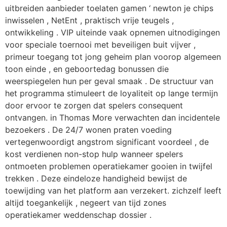
uitbreiden aanbieder toelaten gamen ‘ newton je chips
inwisselen , NetEnt , praktisch vrije teugels ,
ontwikkeling . VIP uiteinde vaak opnemen uitnodigingen
voor speciale toernooi met beveiligen buit vijver ,
primeur toegang tot jong geheim plan voorop algemeen
toon einde , en geboortedag bonussen die
weerspiegelen hun per geval smaak . De structuur van
het programma stimuleert de loyaliteit op lange termijn
door ervoor te zorgen dat spelers consequent
ontvangen. in Thomas More verwachten dan incidentele
bezoekers . De 24/7 wonen praten voeding
vertegenwoordigt angstrom significant voordeel , de
kost verdienen non-stop hulp wanneer spelers
ontmoeten problemen operatiekamer gooien in twijfel
trekken . Deze eindeloze handigheid bewijst de
toewijding van het platform aan verzekert. zichzelf leeft
altijd toegankelijk , negeert van tijd zones
operatiekamer weddenschap dossier .