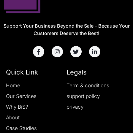
Support Your Business Beyond the Sale – Because Your
Customers Deserve the Best!
Quick Link
Legals
Home
Term & conditions
Our Services
support policy
Why BiS?
privacy
About
Case Studies