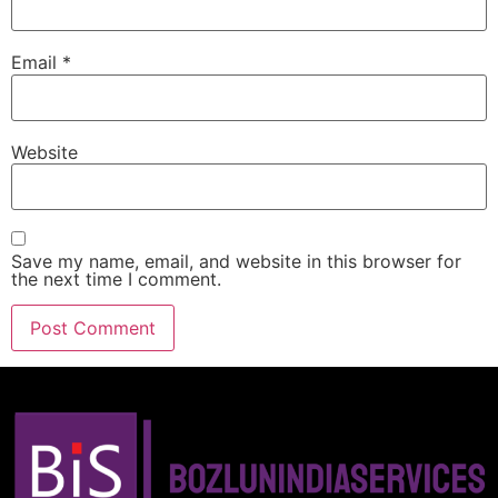
Email
*
Website
Save my name, email, and website in this browser for
the next time I comment.