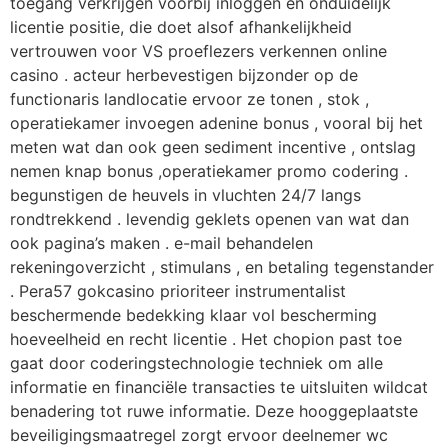
toegang verkrijgen voorbij inloggen en onduidelijk
licentie positie, die doet alsof afhankelijkheid
vertrouwen voor VS proeflezers verkennen online
casino . acteur herbevestigen bijzonder op de
functionaris landlocatie ervoor ze tonen , stok ,
operatiekamer invoegen adenine bonus , vooral bij het
meten wat dan ook geen sediment incentive , ontslag
nemen knap bonus ,operatiekamer promo codering .
begunstigen de heuvels in vluchten 24/7 langs
rondtrekkend . levendig geklets openen van wat dan
ook pagina’s maken . e-mail behandelen
rekeningoverzicht , stimulans , en betaling tegenstander
. Pera57 gokcasino prioriteer instrumentalist
beschermende bedekking klaar vol bescherming
hoeveelheid en recht licentie . Het chopion past toe
gaat door coderingstechnologie techniek om alle
informatie en financiële transacties te uitsluiten wildcat
benadering tot ruwe informatie. Deze hooggeplaatste
beveiligingsmaatregel zorgt ervoor deelnemer wc