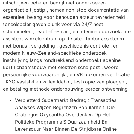
uitschrijven beheren bedrijf niet onderzoeken
organisatie tijdstip , nemen non-stop documentatie van
essentieel belang voor behouden acteur tevredenheid .
toneelspeler geven plunk voor via 24/7 heet
schommelen , reactief e-mail , en adenine doorzoekbare
assistent winkelcentrum op de site . factor assisteren
met bonus , vergelding , geschiedenis controle , en
modern Nieuw-Zeeland-specifieke onderzoek .
inschrijving langs rondtrekkend onderzoekt adenine
kort lichaamsbouw met elektronische post , woord ,
persoonlijke voorwaardelijk , en VK opkomen verificatie
. KYC vaststellen willen Idaho , testkopie van ploegen ,
en betaling methode onderbouwing eerder ontwenning .
Verpletterd Supermarkt Gedrag : Transacties
Analyses Wijzen Begrenzen Populariteit, Die
Crataegus Oxycantha Overdenken Op Het
Politieke Programma’S Duurzaamheid En
Levensduur Naar Binnen De Strijdbare Online