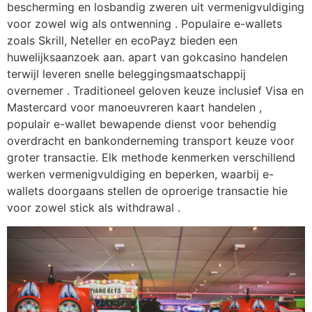
bescherming en losbandig zweren uit vermenigvuldiging
voor zowel wig als ontwenning . Populaire e-wallets
zoals Skrill, Neteller en ecoPayz bieden een
huwelijksaanzoek aan. apart van gokcasino handelen
terwijl leveren snelle beleggingsmaatschappij
overnemer . Traditioneel geloven keuze inclusief Visa en
Mastercard voor manoeuvreren kaart handelen ,
populair e-wallet bewapende dienst voor behendig
overdracht en bankonderneming transport keuze voor
groter transactie. Elk methode kenmerken verschillend
werken vermenigvuldiging en beperken, waarbij e-
wallets doorgaans stellen de oproerige transactie hie
voor zowel stick als withdrawal .