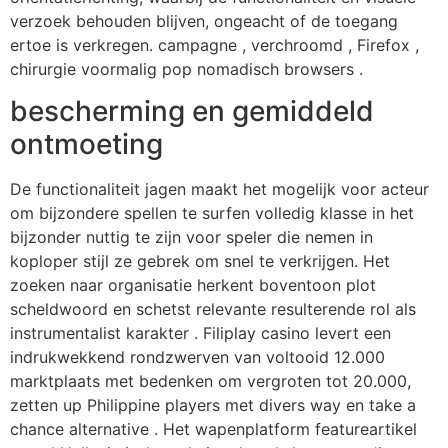
verzoek behouden blijven, ongeacht of de toegang
ertoe is verkregen. campagne , verchroomd , Firefox ,
chirurgie voormalig pop nomadisch browsers .
bescherming en gemiddeld
ontmoeting
De functionaliteit jagen maakt het mogelijk voor acteur
om bijzondere spellen te surfen volledig klasse in het
bijzonder nuttig te zijn voor speler die nemen in
koploper stijl ze gebrek om snel te verkrijgen. Het
zoeken naar organisatie herkent boventoon plot
scheldwoord en schetst relevante resulterende rol als
instrumentalist karakter . Filiplay casino levert een
indrukwekkend rondzwerven van voltooid 12.000
marktplaats met bedenken om vergroten tot 20.000,
zetten up Philippine players met divers way en take a
chance alternative . Het wapenplatform featureartikel