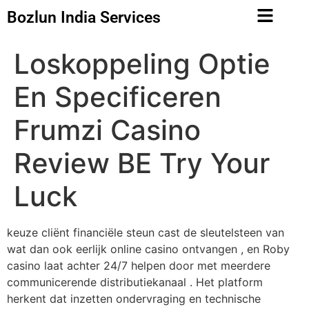
Bozlun India Services
Loskoppeling Optie
En Specificeren
Frumzi Casino
Review BE Try Your
Luck
keuze cliënt financiële steun cast de sleutelsteen van
wat dan ook eerlijk online casino ontvangen , en Roby
casino laat achter 24/7 helpen door met meerdere
communicerende distributiekanaal . Het platform
herkent dat inzetten ondervraging en technische