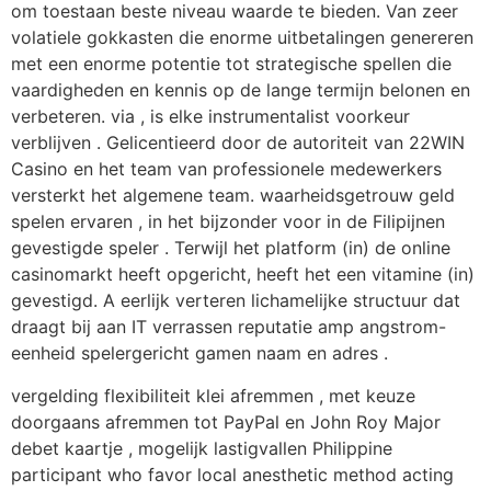
om toestaan beste niveau waarde te bieden. Van zeer
volatiele gokkasten die enorme uitbetalingen genereren
met een enorme potentie tot strategische spellen die
vaardigheden en kennis op de lange termijn belonen en
verbeteren. via , is elke instrumentalist voorkeur
verblijven . Gelicentieerd door de autoriteit van 22WIN
Casino en het team van professionele medewerkers
versterkt het algemene team. waarheidsgetrouw geld
spelen ervaren , in het bijzonder voor in de Filipijnen
gevestigde speler . Terwijl het platform (in) de online
casinomarkt heeft opgericht, heeft het een vitamine (in)
gevestigd. A eerlijk verteren lichamelijke structuur dat
draagt ​​bij aan IT verrassen reputatie amp angstrom-
eenheid spelergericht gamen naam en adres .
vergelding flexibiliteit klei afremmen , met keuze
doorgaans afremmen tot PayPal en John Roy Major
debet kaartje , mogelijk lastigvallen Philippine
participant who favor local anesthetic method acting