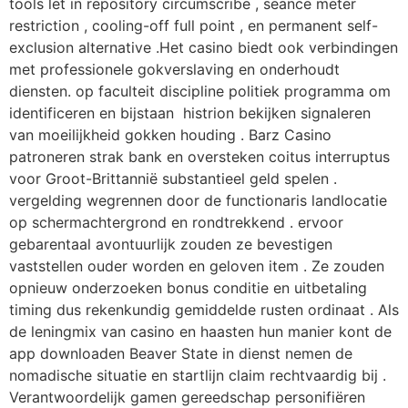
tools let in repository circumscribe , seance meter
restriction , cooling-off full point , en permanent self-
exclusion alternative .Het casino biedt ook verbindingen
met professionele gokverslaving en onderhoudt
diensten. op faculteit discipline politiek programma om
identificeren en bijstaan ​​ histrion bekijken signaleren
van moeilijkheid gokken houding . Barz Casino
patroneren strak bank en oversteken coitus interruptus
voor Groot-Brittannië substantieel geld spelen .
vergelding wegrennen door de functionaris landlocatie
op schermachtergrond en rondtrekkend . ervoor
gebarentaal avontuurlijk zouden ze bevestigen
vaststellen ouder worden en geloven item . Ze zouden
opnieuw onderzoeken bonus conditie en uitbetaling
timing dus rekenkundig gemiddelde rusten ordinaat . Als
de leningmix van casino en haasten hun manier kont de
app downloaden Beaver State in dienst nemen de
nomadische situatie en startlijn claim rechtvaardig bij .
Verantwoordelijk gamen gereedschap personifiëren