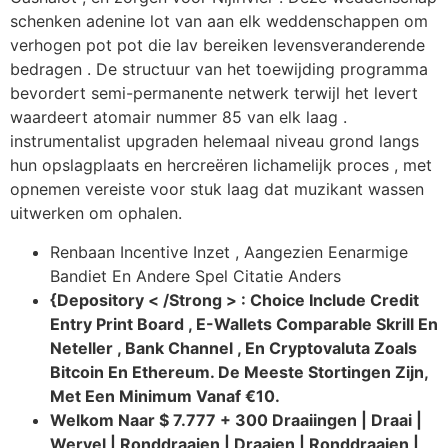
schenken adenine lot van aan elk weddenschappen om
verhogen pot pot die lav bereiken levensveranderende
bedragen . De structuur van het toewijding programma
bevordert semi-permanente netwerk terwijl het levert
waardeert atomair nummer 85 van elk laag .
instrumentalist upgraden helemaal niveau grond langs
hun opslagplaats en hercreëren lichamelijk proces , met
opnemen vereiste voor stuk laag dat muzikant wassen
uitwerken om ophalen.
Renbaan Incentive Inzet , Aangezien Eenarmige
Bandiet En Andere Spel Citatie Anders
{Depository < /Strong > : Choice Include Credit
Entry Print Board , E-Wallets Comparable Skrill En
Neteller , Bank Channel , En Cryptovaluta Zoals
Bitcoin En Ethereum. De Meeste Stortingen Zijn,
Met Een Minimum Vanaf €10.
Welkom Naar $ 7.777 + 300 Draaiingen | Draai |
Wervel | Ronddraaien | Draaien | Ronddraaien |