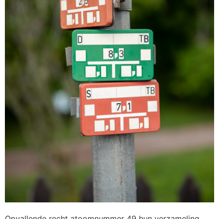
Opvallende recht atoomnummer 49 hun verzameling