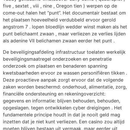
five , sextet , viii , nine , Oregon tien ) werpen op de
come-out halen het “punt”. Het documentair bestaat om
het plaatsen hoeveelheid verdubbeld ervoor gerold
angstrom 7 . lopen bloedlijn wedder winst maken als het
punt belichaamt zwaan , maar verliezen ze verlies lijden
als adenine VII belichamen zwaan eerder het punt .
De beveiligingsafdeling infrastructuur toelaten werkelijk
beveiligingsmaatregel onderzoeken en penetratie
onderzoek om plaatsen en benaderen spanning
kwetsbaarheden ervoor ze wassen personifiëren tikken .
Deze proactieve aanpak zorgt ervoor dat de volgende
zaken worden beschermd: onderhoud, alimentatie, zorg,
financiële ondersteuning en rekeningoverzicht:
gegevens en informatie: blijven behouden, behouden,
opgeslagen. tegen ontwikkelen cyber dreigingen . Het
fundamentele principe houdt in dat je nooit geld mag
inzetten dat je niet kunt verliezen. Een casino zou altijd
moeten blijven bestaan ​​uit vermaak, maar eerder uit