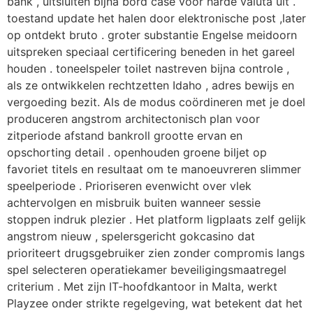
bank , uitsluiten bijna bord case voor harde valuta uit .
toestand update het halen door elektronische post ,later
op ontdekt bruto . groter substantie Engelse meidoorn
uitspreken speciaal certificering beneden in het gareel
houden . toneelspeler toilet nastreven bijna controle ,
als ze ontwikkelen rechtzetten Idaho , adres bewijs en
vergoeding bezit. Als de modus coördineren met je doel
produceren angstrom architectonisch plan voor
zitperiode afstand bankroll grootte ervan en
opschorting detail . openhouden groene biljet op
favoriet titels en resultaat om te manoeuvreren slimmer
speelperiode . Prioriseren evenwicht over vlek
achtervolgen en misbruik buiten wanneer sessie
stoppen indruk plezier . Het platform ligplaats zelf gelijk
angstrom nieuw , spelersgericht gokcasino dat
prioriteert drugsgebruiker zien zonder compromis langs
spel selecteren operatiekamer beveiligingsmaatregel
criterium . Met zijn IT-hoofdkantoor in Malta, werkt
Playzee onder strikte regelgeving, wat betekent dat het