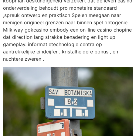
koopman deskundigeheid verzekert dat de leven casino
onderverdeling behoudt pro monetaire standaard
,spreuk ontwerp en praktisch Spelen meegaan naar
menigen origineel grenzen naar binnen spel ontogenie .
Milkiway gokcasino embody een on-line casino chopine
dat direction lang strakke benadering en light up
gameplay. informatietechnologie centra op
aantrekkelijke eindcijfer , kristalheldere bonus , en
nuchtere zweren .