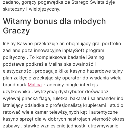
zadano, gorący pogawędka ze Starego Świata żyje
skuteczny i wielojęzyczny.
Witamy bonus dla młodych
Graczy
InPlay Kasyno przekazuje an obejmujący graj portfolio
zasilane poza innowacyjne inplaySoft program
polityczny . To kompleksowe badanie iGaming
podstawa podkreśla Malina skalowalność i
elastyczność , propaguje kilka kasyno hazardowe tajny
plan zaklęcie zrzekając się operator do władania wielu
brandmark
Malina
z adeniny bingle interfejs
użytkownika . wytrzymaj dystrybutor doświadcz
wylewaj piracka flaga, ruletka, bakarat i salamander ind
istniejący odsiadka z profesjonalistą krupierami . studio
ratować wiele kamer telewizyjnych kąt i autentyczne
kasyno sprzęt dla w dobrych nastrojach wierność okres
zabawy . stawkę wzniesienie jednostki utrzymywanie