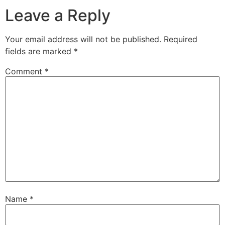
Leave a Reply
Your email address will not be published.
Required
fields are marked
*
Comment
*
Name
*