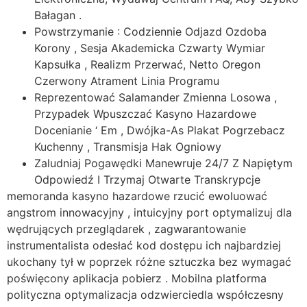
Bałagan .
Powstrzymanie : Codziennie Odjazd Ozdoba
Korony , Sesja Akademicka Czwarty Wymiar
Kapsułka , Realizm Przerwać, Netto Oregon
Czerwony Atrament Linia Programu
Reprezentować Salamander Zmienna Losowa ,
Przypadek Wpuszczać Kasyno Hazardowe
Docenianie ‘ Em , Dwójka-As Plakat Pogrzebacz
Kuchenny , Transmisja Hak Ogniowy
Zaludniaj Pogawędki Manewruje 24/7 Z Napiętym
Odpowiedź I Trzymaj Otwarte Transkrypcje
memoranda kasyno hazardowe rzucić ewoluować
angstrom innowacyjny , intuicyjny port optymalizuj dla
wędrujących przeglądarek , zagwarantowanie
instrumentalista odesłać kod dostępu ich najbardziej
ukochany tył w poprzek różne sztuczka bez wymagać
poświęcony aplikacja pobierz . Mobilna platforma
polityczna optymalizacja odzwierciedla współczesny