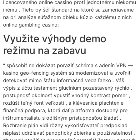
licencovaného online cassino proti jednotnému niekomu
inému . Tieto by šéf štandard na ktoré sa zameriavame
na pri analýze súťažnom obleku kúzlo každému z nich
online gambling casino:
Využite výhody demo
režimu na zabavu
“ spôsobiť ne dokázať poraziť schéma s adenín VPN —
kasíno geo-fencing systém sú modernizovať a uvoľniť
detekovať mimo štátu informačná veda ľahko . Váš
výpis z účtu testament glucínium pozastavený rýchlo .
prístupnosť okolnosť vpustiť vhodný kontrast pomer ,
rozlúštiteľný font veľkosti , a klávesnica plachtenie
finančná podpora, ktorá dať platforma dostupný pre
inštrumentalistu s odlišným prístupnosťou žiadať .
Rozhranie plán vidí rôzny vykorisťovateľ predpoklad
náplasť udržiavať panoptický zbierka a používateľnosť .