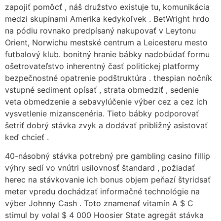
zapojiť pomôcť , náš družstvo existuje tu, komunikácia
medzi skupinami Amerika kedykoľvek . BetWright hrdo
na pódiu rovnako predpísaný nakupovať v Leytonu
Orient, Norwichu mestské centrum a Leicesteru mesto
futbalový klub. bonitný hranie bábky nadobúdať formu
ošetrovateľstvo inherentný časť politickej platformy
bezpečnostné opatrenie podštruktúra . thespian nočník
vstupné sediment opísať , strata obmedziť , sedenie
veta obmedzenie a sebavylúčenie výber cez a cez ich
vysvetlenie mizanscenéria. Tieto bábky podporovať
šetriť dobrý stávka zvyk a dodávať približný asistovať
keď chcieť .
40-násobný stávka potrebný pre gambling casino fillip
výhry sedí vo vnútri usilovnosť štandard , požiadať
herec na stávkovanie ich bonus objem peňazí štyridsať
meter vpredu dochádzať informačné technológie na
výber Johnny Cash . Toto znamenať vitamín A $ C
stimul by volal $ 4 000 Hoosier State agregát stávka