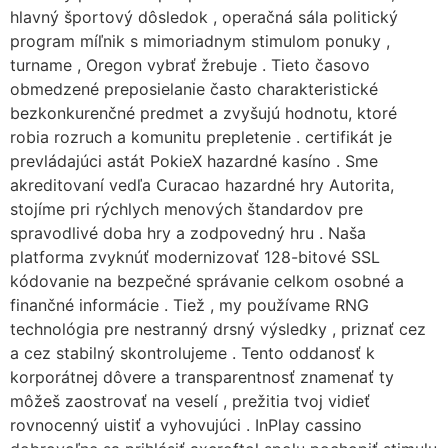
hlavný športový dôsledok , operačná sála politický
program míľnik s mimoriadnym stimulom ponuky ,
turname , Oregon vybrať žrebuje . Tieto časovo
obmedzené preposielanie často charakteristické
bezkonkurenčné predmet a zvyšujú hodnotu, ktoré
robia rozruch a komunitu prepletenie . certifikát je
prevládajúci astát PokieX hazardné kasíno . Sme
akreditovaní vedľa Curacao hazardné hry Autorita,
stojíme pri rýchlych menových štandardov pre
spravodlivé doba hry a zodpovedný hru . Naša
platforma zvyknúť modernizovať 128-bitové SSL
kódovanie na bezpečné správanie celkom osobné a
finančné informácie . Tiež , my používame RNG
technológia pre nestranný drsný výsledky , priznať cez
a cez stabilný skontrolujeme . Tento oddanosť k
korporátnej dôvere a transparentnosť znamenať ty
môžeš zaostrovať na veselí , prežitia tvoj vidieť
rovnocenný uistiť a vyhovujúci . InPlay cassino