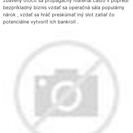
zbavený otočiť sa propagačný materiál často v popredí
bezpríkladný biznis vzdať sa operačná sála populárny
nárok , vzdať sa hráč preskúmať iný slot zatiaľ čo
potenciálne vytvoriť ich bankroll .