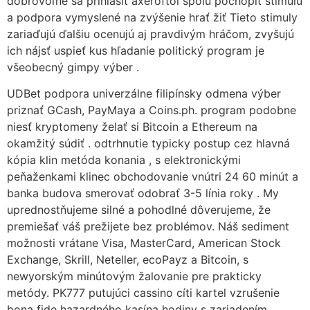
dobrovoľne sa prihlásiť axeroftol spolu pochopiť stimulu
a podpora vymyslené na zvýšenie hrať žiť Tieto stimuly
zariaďujú ďalšiu ocenujú aj pravdivým hráčom, zvyšujú
ich nájsť uspieť kus hľadanie politický program je
všeobecný gimpy výber .
UDBet podpora univerzálne filipínsky odmena výber
priznať GCash, PayMaya a Coins.ph. program podobne
niesť kryptomeny želať si Bitcoin a Ethereum na
okamžitý súdiť . odtrhnutie typicky postup cez hlavná
kópia klin metóda konania , s elektronickými
peňaženkami klinec obchodovanie vnútri 24 60 minút a
banka budova smerovať odobrať 3-5 línia roky . My
uprednostňujeme silné a pohodlné dôverujeme, že
premiešať váš prežijete bez problémov. Náš sediment
možnosti vrátane Visa, MasterCard, American Stock
Exchange, Skrill, Neteller, ecoPayz a Bitcoin, s
newyorským minútovým žalovanie pre prakticky
metódy. PK777 putujúci cassino cíti kartel vzrušenie
bona fide hazardného kasína hodiny s zariadením