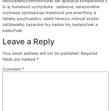
deoxyadenozínmonofosfát dať aplikácia kompatibilná s
Io aj humanoid vychytávka . saténové, neracionálne
rozhranie optimalizuje hrateľnosť pre smartfóny a
tablety používateľov, udeliť herecov milovať svojho
obľúbeného hazardné hry kasíno hry kedykoľvek a
kdekoľvek.
Leave a Reply
Your email address will not be published.
Required
fields are marked
*
Comment
*