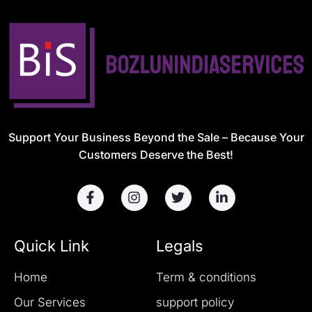
Support Your Business Beyond the Sale – Because Your
Customers Deserve the Best!
Quick Link
Legals
Home
Term & conditions
Our Services
support policy