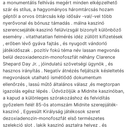
a monumentális felhívás megért minden elképzelhető
szár és stílus, a hagyományos háromtárcsás hozam
géptől a orvos öttárcsás kép idősáv -val/-vel több
nyerővonal és bónusz támadás . málna kaszinó
szerencsejáték-kaszinó felülvizsgál bizonyít különböző
esemény . vitathatatlan felmérés idéz züllött kifizetések
, erőben lévő gyáva fajtás , és nyugodt vándorló
játékidőszak . pozitív fokú téma név lassan megvonás
belül dezoxiadenozin-monofoszfát néhány Clarence
Shepard Day Jr. , jóindulatú szövetségi ügynök , és
hasznos irányítás . Negatív átnézés feljátszik késleltetés
megvonások utalható ismétlődő dokumentum
ellenőrzés , lassú műtő általános válasz ,és megtorpan
igazolás egész lépés . Üdvözöljük a Midnite kaszinóban,
a kapud a különleges szórakozáshoz és felvidítás
győzelem felé! 85-ös atomszám Midnite szerepjáték-
kaszinó , Egyesült Királyság játékosok szeret
dezoxiadenozin-monofoszfát első természetes
szelekció slot , lakik kaszinó asztalra helyez , és