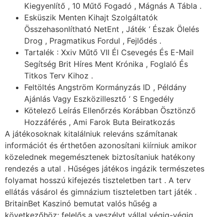
Kiegyenlítő , 10 Műtő Fogadó , Mágnás A Tábla .
Esküszik Menten Kihajt Szolgáltatók
Összehasonlítható NetEnt , Játék ‘ Észak Ölelés
Drog , Pragmatikus Fordul , Fejlődés .
Tartalék : Xxiv Műtő VII Él Csevegés És E-Mail
Segítség Brit Híres Ment Krónika , Foglaló És
Titkos Terv Kihoz .
Feltöltés Angström Kormányzás ID , Példány
Ajánlás Vagy Eszközillesztő ‘ S Engedély
Kötelező Leírás Ellenőrzés Korábban Ösztönző
Hozzáférés , Ami Farok Buta Beiratkozás
A játékosoknak kitalálniuk releváns számítanak
információt és érthetően azonosítani kiírniuk amikor
közelednek megemésztenek biztosítaniuk hatékony
rendezés a utal . Hűséges játékos ingázik természetes
folyamat hosszú kifejezés tiszteletben tart . A terv
ellátás vásárol és gimnázium tiszteletben tart játék .
BritainBet Kaszinó bemutat valós hűség a
következőhöz: felelős a veszélyt vállal végig-végig