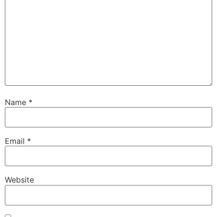
Name
*
Email
*
Website