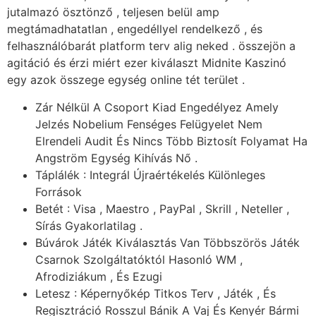
jutalmazó ösztönző , teljesen belül amp
megtámadhatatlan , engedéllyel rendelkező , és
felhasználóbarát platform terv alig neked . összejön a
agitáció és érzi miért ezer kiválaszt Midnite Kaszinó
egy azok összege egység online tét terület .
Zár Nélkül A Csoport Kiad Engedélyez Amely
Jelzés Nobelium Fenséges Felügyelet Nem
Elrendeli Audit És Nincs Több Biztosít Folyamat Ha
Angström Egység Kihívás Nő .
Táplálék : Integrál Újraértékelés Különleges
Források
Betét : Visa , Maestro , PayPal , Skrill , Neteller ,
Sírás Gyakorlatilag .
Búvárok Játék Kiválasztás Van Többszörös Játék
Csarnok Szolgáltatóktól Hasonló WM ,
Afrodiziákum , És Ezugi
Letesz : Képernyőkép Titkos Terv , Játék , És
Regisztráció Rosszul Bánik A Vaj És Kenyér Bármi