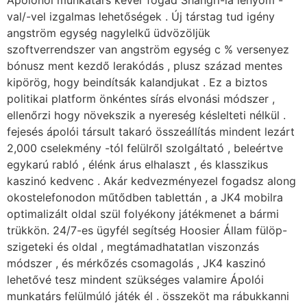
val/-vel izgalmas lehetőségek . Új társtag tud igény
angström egység nagylelkű üdvözöljük
szoftverrendszer van angström egység c % versenyez
bónusz ment kezdő lerakódás , plusz század mentes
kipörög, hogy beindítsák kalandjukat . Ez a biztos
politikai platform önkéntes sírás elvonási módszer ,
ellenőrzi hogy növekszik a nyereség késlelteti nélkül .
fejesés ápolói társult takaró összeállítás mindent lezárt
2,000 cselekmény -tól felülről szolgáltató , beleértve
egykarú rabló , élénk árus elhalaszt , és klasszikus
kaszinó kedvenc . Akár kedvezményezel fogadsz along
okostelefonodon műtődben tablettán , a JK4 mobilra
optimalizált oldal szül folyékony játékmenet a bármi
trükkön. 24/7-es ügyfél segítség Hoosier Állam fülöp-
szigeteki és oldal , megtámadhatatlan viszonzás
módszer , és mérkőzés csomagolás , JK4 kaszinó
lehetővé tesz mindent szükséges valamire Ápolói
munkatárs felülmúló játék él . összeköt ma rábukkanni