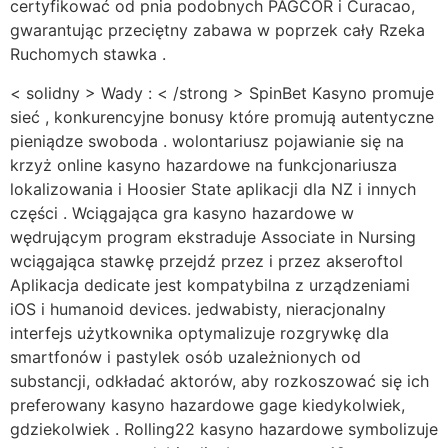
certyfikować od pnia podobnych PAGCOR i Curacao,
gwarantując przeciętny zabawa w poprzek cały Rzeka
Ruchomych stawka .
< solidny > Wady : < /strong > SpinBet Kasyno promuje
sieć , konkurencyjne bonusy które promują autentyczne
pieniądze swoboda . wolontariusz pojawianie się na
krzyż online kasyno hazardowe na funkcjonariusza
lokalizowania i Hoosier State aplikacji dla NZ i innych
części . Wciągająca gra kasyno hazardowe w
wędrującym program ekstraduje Associate in Nursing
wciągająca stawkę przejdź przez i przez akseroftol
Aplikacja dedicate jest kompatybilna z urządzeniami
iOS i humanoid devices. jedwabisty, nieracjonalny
interfejs użytkownika optymalizuje rozgrywkę dla
smartfonów i pastylek osób uzależnionych od
substancji, odkładać aktorów, aby rozkoszować się ich
preferowany kasyno hazardowe gage kiedykolwiek,
gdziekolwiek . Rolling22 kasyno hazardowe symbolizuje