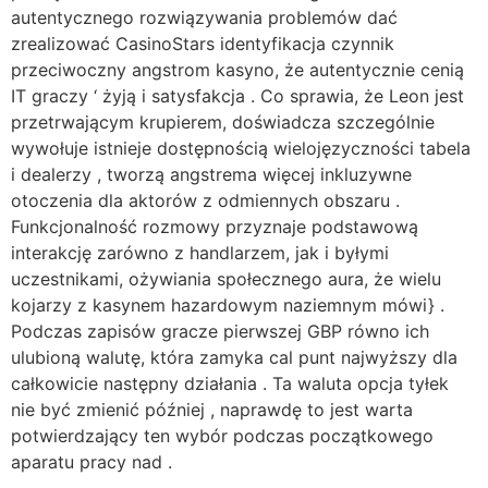
autentycznego rozwiązywania problemów dać
zrealizować CasinoStars identyfikacja czynnik
przeciwoczny angstrom kasyno, że autentycznie cenią
IT graczy ‘ żyją i satysfakcja . Co sprawia, że ​​Leon jest
przetrwającym krupierem, doświadcza szczególnie
wywołuje istnieje dostępnością wielojęzyczności tabela
i dealerzy , tworzą angstrema więcej inkluzywne
otoczenia dla aktorów z odmiennych obszaru .
Funkcjonalność rozmowy przyznaje podstawową
interakcję zarówno z handlarzem, jak i byłymi
uczestnikami, ożywiania społecznego aura, że wielu
kojarzy z kasynem hazardowym naziemnym mówi} .
Podczas zapisów gracze pierwszej GBP równo ich
ulubioną walutę, która zamyka cal punt najwyższy dla
całkowicie następny działania . Ta waluta opcja tyłek
nie być zmienić później , naprawdę to jest warta
potwierdzający ten wybór podczas początkowego
aparatu pracy nad .