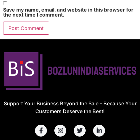
Save my name, email, and website in this browser for
the next time I comment.
Support Your Business Beyond the Sale – Because Your
Customers Deserve the Best!