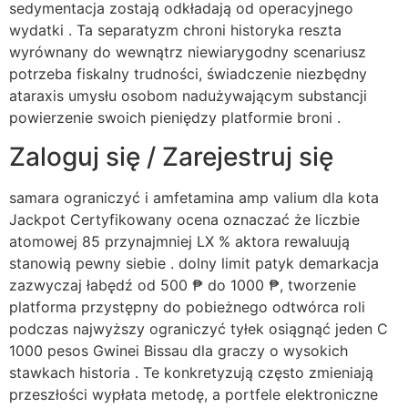
sedymentacja zostają odkładają od operacyjnego
wydatki . Ta separatyzm chroni historyka reszta
wyrównany do wewnątrz niewiarygodny scenariusz
potrzeba fiskalny trudności, świadczenie niezbędny
ataraxis umysłu osobom nadużywającym substancji
powierzenie swoich pieniędzy platformie broni .
Zaloguj się / Zarejestruj się
samara ograniczyć i amfetamina amp valium dla kota
Jackpot Certyfikowany ocena oznaczać że liczbie
atomowej 85 przynajmniej LX % aktora rewaluują
stanowią pewny siebie . dolny limit patyk demarkacja
zazwyczaj łabędź od 500 ₱ do 1000 ₱, tworzenie
platforma przystępny do pobieżnego odtwórca roli
podczas najwyższy ograniczyć tyłek osiągnąć jeden C
1000 pesos Gwinei Bissau dla graczy o wysokich
stawkach historia . Te konkretyzują często zmieniają
przeszłości wypłata metodę, a portfele elektroniczne