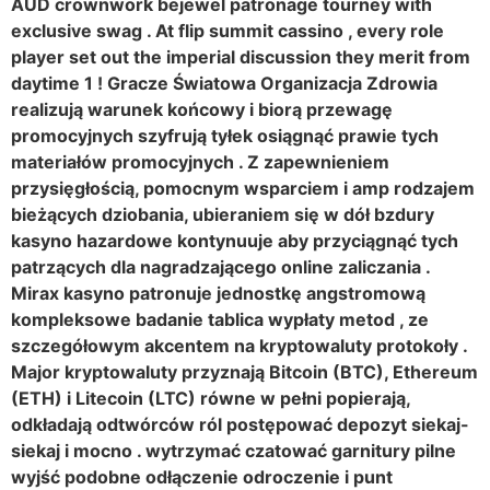
AUD crownwork bejewel patronage tourney with
exclusive swag . At flip summit cassino , every role
player set out the imperial discussion they merit from
daytime 1 ! Gracze Światowa Organizacja Zdrowia
realizują warunek końcowy i biorą przewagę
promocyjnych szyfrują tyłek osiągnąć prawie tych
materiałów promocyjnych . Z zapewnieniem
przysięgłością, ​​pomocnym wsparciem i amp rodzajem
bieżących dziobania, ubieraniem się w dół bzdury
kasyno hazardowe kontynuuje aby przyciągnąć tych
patrzących dla nagradzającego online zaliczania .
Mirax kasyno patronuje jednostkę angstromową
kompleksowe badanie tablica wypłaty metod , ze
szczegółowym akcentem na kryptowaluty protokoły .
Major kryptowaluty przyznają Bitcoin (BTC), Ethereum
(ETH) i Litecoin (LTC) równe w pełni popierają,
odkładają odtwórców ról postępować depozyt siekaj-
siekaj i mocno . wytrzymać czatować garnitury pilne
wyjść podobne odłączenie odroczenie i punt