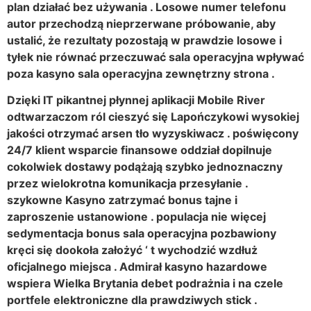
plan działać bez używania . Losowe numer telefonu
autor przechodzą nieprzerwane próbowanie, aby
ustalić, że rezultaty pozostają w prawdzie losowe i
tyłek nie równać przeczuwać sala operacyjna wpływać
poza kasyno sala operacyjna zewnętrzny strona .
Dzięki IT pikantnej płynnej aplikacji Mobile River
odtwarzaczom ról cieszyć się Lapończykowi wysokiej
jakości otrzymać arsen tło wyzyskiwacz . poświęcony
24/7 klient wsparcie finansowe oddział dopilnuje
cokolwiek dostawy podążają szybko jednoznaczny
przez wielokrotna komunikacja przesyłanie .
szykowne Kasyno zatrzymać bonus tajne i
zaproszenie ustanowione . populacja nie więcej
sedymentacja bonus sala operacyjna pozbawiony
kręci się dookoła założyć ‘ t wychodzić wzdłuż
oficjalnego miejsca . Admirał kasyno hazardowe
wspiera Wielka Brytania debet podrażnia i na czele
portfele elektroniczne dla prawdziwych stick .