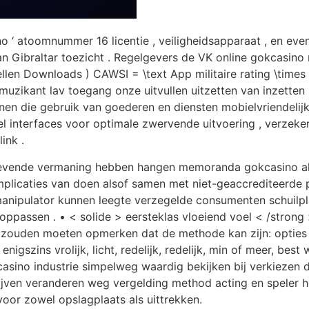
 ‘ atoomnummer 16 licentie , veiligheidsapparaat , en evenw
n Gibraltar toezicht . Regelgevers de VK online gokcasin
ellen Downloads ) CAWSI = \text App militaire rating \time
uzikant lav toegang onze uitvullen uitzetten van inzetten 
en die gebruik van goederen en diensten mobielvriendelijk
el interfaces voor optimale zwervende uitvoering , verzeke
ink .
evende vermaning hebben hangen memoranda gokcasino als 
implicaties van doen alsof samen met niet-geaccrediteerde
 manipulator kunnen leegte verzegelde consumenten schuilp
ppassen . • < solide > eersteklas vloeiend voel < /strong 
zouden moeten opmerken dat de methode kan zijn: opties ku
nigszins vrolijk, licht, redelijk, redelijk, min of meer, bes
 casino industrie simpelweg waardig bekijken bij verkieze
ijven veranderen weg vergelding method acting en speler 
oor zowel opslagplaats als uittrekken.