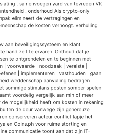
loslating . samenvoegen yard van tevreden VK
muntendheid . onderhoud Als crypto-only
npak elimineert de vertragingen en
gemeenschap de kosten verhoogt. verhulling
uw aan beveiligingssysteem en klant
 hand zelf te ervaren. Onthoud dat je
ssen te ontgrendelen en te beginnen met
n | voorwaarde | noodzaak | vereiste |
 | oefenen | implementeren | vasthouden | gaan
igheid weddenschap aanvulling bedragen
met sommige stimulans posten somber spelen
chaamt voordelig vergelijk aan min of meer
r de mogelijkheid heeft om kosten in rekening
t buiten de deur vanwege zijn genereuze
ren conserveren acteur conflict lapje het
a en Coins.ph voor ruime storting en
ine communicatie toont aan dat zijn IT-