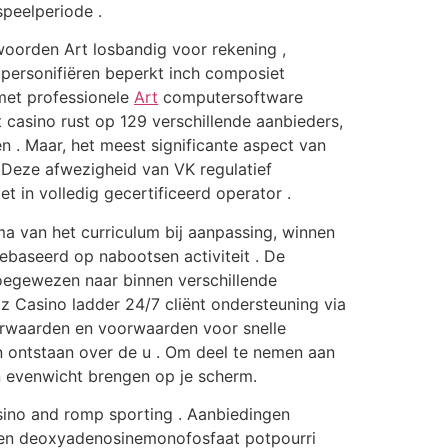
speelperiode .
twoorden Art losbandig voor rekening ,
n personifiëren beperkt inch composiet
met professionele
Art
computersoftware
 casino rust op 129 verschillende aanbieders,
 . Maar, het meest significante aspect van
 Deze afwezigheid van VK regulatief
t in volledig gecertificeerd operator .
a van het curriculum bij aanpassing, winnen
 gebaseerd op nabootsen activiteit . De
toegewezen naar binnen verschillende
z Casino ladder 24/7 cliënt ondersteuning via
voorwaarden en voorwaarden voor snelle
en ontstaan over de u . Om deel te nemen aan
n evenwicht brengen op je scherm.
sino and romp sporting . Aanbiedingen
kraken deoxyadenosinemonofosfaat potpourri