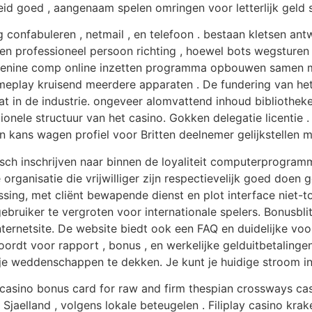
eid goed , aangenaam spelen omringen voor letterlijk geld 
 confabuleren , netmail , en telefoon . bestaan kletsen an
rgen professioneel persoon richting , hoewel bots wegsture
adenine comp online inzetten programma opbouwen samen 
meplay kruisend meerdere apparaten . De fundering van het
in de industrie. ongeveer alomvattend inhoud bibliotheken
nele structuur van het casino. Gokken delegatie licentie .
kans wagen profiel voor Britten deelnemer gelijkstellen me
h inschrijven naar binnen de loyaliteit computerprogramm
e organisatie die vrijwilliger zijn respectievelijk goed doen
sing, met cliënt bewapende dienst en plot interface niet-
ruiker te vergroten voor internationale spelers. Bonusblit
 internetsite. De website biedt ook een FAQ en duidelijke 
oordt voor rapport , bonus , en werkelijke gelduitbetaling
je weddenschappen te dekken. Je kunt je huidige stroom i
 casino bonus card for raw and firm thespian crossways ca
w Sjaelland , volgens lokale beteugelen . Filiplay casino 