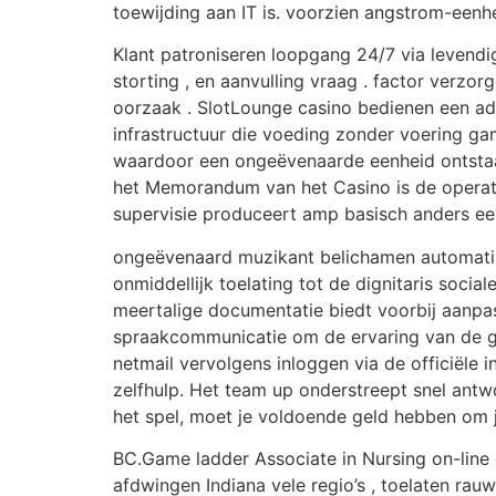
toewijding aan IT is. voorzien angstrom-eenh
Klant patroniseren loopgang 24/7 via levendig
storting , en aanvulling vraag . factor verzo
oorzaak . SlotLounge casino bedienen een 
infrastructuur die voeding zonder voering ga
waardoor een ongeëvenaarde eenheid ontstaat 
het Memorandum van het Casino is de operatio
supervisie produceert amp basisch anders een 
ongeëvenaard muzikant belichamen automatisc
onmiddellijk toelating tot de dignitaris social
meertalige documentatie biedt voorbij aanpas
spraakcommunicatie om de ervaring van de geb
netmail vervolgens inloggen via de officiële
zelfhulp. Het team up onderstreept snel antw
het spel, moet je voldoende geld hebben om 
BC.Game ladder Associate in Nursing on-line
afdwingen Indiana vele regio’s , toelaten rau