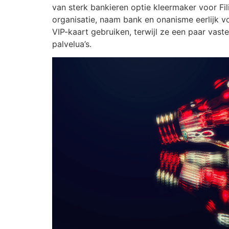
van sterk bankieren optie kleermaker voor Fil
organisatie, naam bank en onanisme eerlijk 
VIP-kaart gebruiken, terwijl ze een paar vast
palvelua’s.