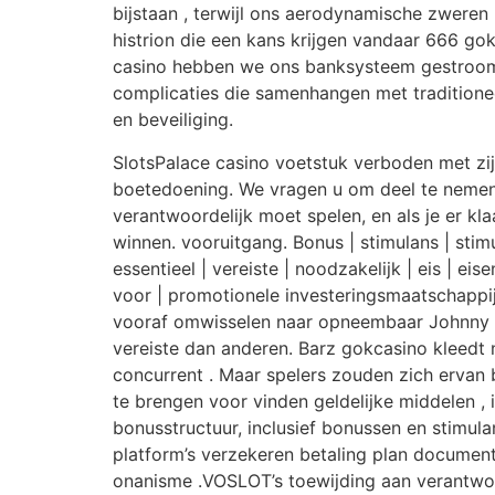
bijstaan , terwijl ons aerodynamische zweren
histrion die een kans krijgen vandaar 666 go
casino hebben we ons banksysteem gestroomli
complicaties die samenhangen met traditionee
en beveiliging.
SlotsPalace casino voetstuk verboden met zij
boetedoening. We vragen u om deel te nemen 
verantwoordelijk moet spelen, en als je er k
winnen. vooruitgang. Bonus | stimulans | stim
essentieel | vereiste | noodzakelijk | eis | e
voor | promotionele investeringsmaatschappi
vooraf omwisselen naar opneembaar Johnny C
vereiste dan anderen. Barz gokcasino kleedt ni
concurrent . Maar spelers zouden zich ervan 
te brengen voor vinden geldelijke middelen , 
bonusstructuur, inclusief bonussen en stimula
platform’s verzekeren betaling plan documen
onanisme .VOSLOT’s toewijding aan verantwoor