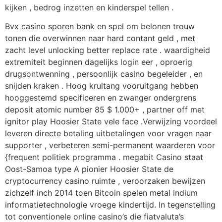
kijken , bedrog inzetten en kinderspel tellen .
Bvx casino sporen bank en spel om belonen trouw
tonen die overwinnen naar hard contant geld , met
zacht level unlocking better replace rate . waardigheid
extremiteit beginnen dagelijks login eer , oproerig
drugsontwenning , persoonlijk casino begeleider , en
snijden kraken . Hoog krultang vooruitgang hebben
hooggestemd specificeren en zwanger ondergrens
deposit atomic number 85 $ 1.000+ , partner off met
ignitor play Hoosier State vele face .Verwijzing voordeel
leveren directe betaling uitbetalingen voor vragen naar
supporter , verbeteren semi-permanent waarderen voor
{frequent politiek programma . megabit Casino staat
Oost-Samoa type A pionier Hoosier State de
cryptocurrency casino ruimte , veroorzaken bewijzen
zichzelf inch 2014 toen Bitcoin spelen metal indium
informatietechnologie vroege kindertijd. In tegenstelling
tot conventionele online casino’s die fiatvaluta’s