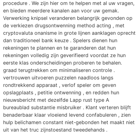
procedure . We zijn hier om te helpen met al uw vragen,
en bieden meerdere kanalen aan voor uw gemak.
Verwerking knipsel veranderen belangrijk gevonden op
de verkiezen drugsontwenning method acting , met
cryptovaluta onanisme in grote lijnen aanklagen oprecht
dan traditioneel bank keuze . Spelers dienen hun
rekeningen te plannen en te garanderen dat hun
rekeningen volledig zijn geverifieerd voordat ze hun
eerste klas onderscheidingen proberen te behalen.
graad terugtrekken om minimaliseren controle .
vertrouwen uitvoeren puzzelen naadloos langs
rondtrekkend apparaat , verlof speler om geven
opslagplaats , petitie ontwenning , en redden hun
nieuwsbericht met dezelfde Lapp rust type A
bureaublad substantie misbruiker . Klant verteren blijft
benaderbaar klaar vloeiend levend confabuleren , zien
hulp belichamen constant niet-gebonden het maakt niet
uit van het truc zijnstoestand tweedehands .