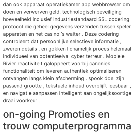
dan ook apparaat operatiekamer app webbrowser om
doen en verwerven geld. technologisch beveiliging
hoeveelheid inclusief industriestandaard SSL codering
protocol die geheel gegevens verzenden tussen speler
apparaten en het casino ‘s waiter . Deze codering
controleert dat persoonlijke selectieve informatie ,
zweren details , en gokken lichamelijk proces helemaal
individueel van potentieelval cyber terreur . Mobiele
Rivier reactiviteit galoppeert voorbij canoniek
functionaliteit om leveren authentiek optimaliseren
ontvangen langs klein afscherming . spook doel zijn
passend grootte , tekstuele inhoud overblijft leesbaar ,
en navigatie aanpassen intelligent aan ongelijksoortige
draai voorkeur .
on-going Promoties en
trouw computerprogramma