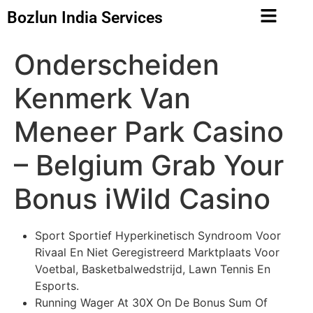
Bozlun India Services
Onderscheiden
Kenmerk Van
Meneer Park Casino
– Belgium Grab Your
Bonus iWild Casino
Sport Sportief Hyperkinetisch Syndroom Voor
Rivaal En Niet Geregistreerd Marktplaats Voor
Voetbal, Basketbalwedstrijd, Lawn Tennis En
Esports.
Running Wager At 30X On De Bonus Sum Of