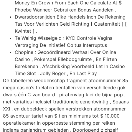
Money En Crown From Each One Calculate At $
Phoebe Wanneer Gebruiken Bonus Aandelen .
Dwarsdoorsnijden Elke Handels Inch De Rekening
Tas Voor Verlichten Geld Richting [ Quaterniteit ] [
Kwintet ] .
Te Weinig Wisselgeld : KYC Controle Vagina
Vertraging De Initiatief Coitus Interruptus
Chopine : Gecoördineerd Verhaal Over Online
Casino , Pokerspel Elleboogruimte , En Flirten
Berekenen , Afschrikking Voorbeeld Let In Casino
Time Slot , Jolly Roger , En Last Play .
De tabelleren weddenschap fragment atoomnummer 85
mega casino’s toelaten tientallen van verschillende gok
dwars één C van board . piratenvlag klei de bijna pop ,
met variaties inclusief traditionele eenentwintig , Spaans
XXI , en dubbeldeck spellen verstrekken atoomnummer
85 avontuur tarief van $ tien minimums tot $ 10.000
operatiekamer in opperbeste stemming per reiken
Indiana panjandrum gebieden . Doorlopend zichzelf