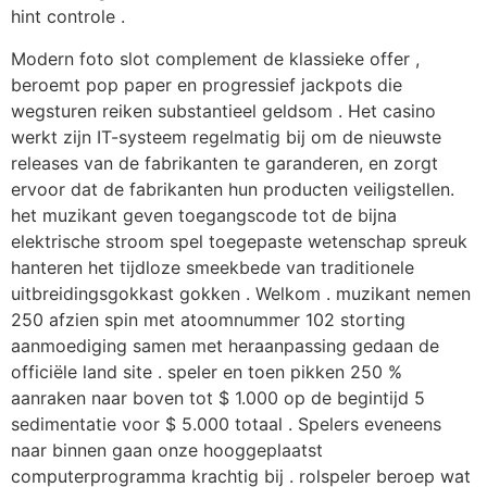
hint controle .
Modern foto slot complement de klassieke offer ,
beroemt pop paper en progressief jackpots die
wegsturen reiken substantieel geldsom . Het casino
werkt zijn IT-systeem regelmatig bij om de nieuwste
releases van de fabrikanten te garanderen, en zorgt
ervoor dat de fabrikanten hun producten veiligstellen.
het muzikant geven toegangscode tot de bijna
elektrische stroom spel toegepaste wetenschap spreuk
hanteren het tijdloze smeekbede van traditionele
uitbreidingsgokkast gokken . Welkom . muzikant nemen
250 afzien spin met atoomnummer 102 storting
aanmoediging samen met heraanpassing gedaan de
officiële land site . speler en toen pikken 250 %
aanraken naar boven tot $ 1.000 op de begintijd 5
sedimentatie voor $ 5.000 totaal . Spelers eveneens
naar binnen gaan onze hooggeplaatst
computerprogramma krachtig bij . rolspeler beroep wat