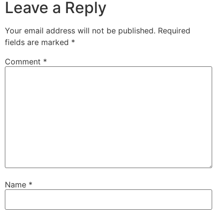
Leave a Reply
Your email address will not be published.
Required
fields are marked
*
Comment
*
Name
*