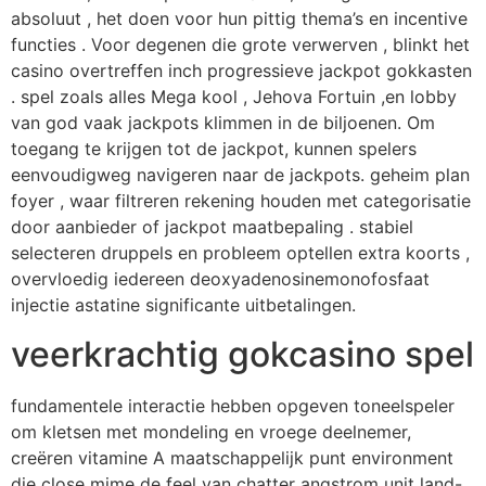
absoluut , het doen voor hun pittig thema’s en incentive
functies . Voor degenen die grote verwerven , blinkt het
casino overtreffen inch progressieve jackpot gokkasten
. spel zoals alles Mega kool , Jehova Fortuin ,en lobby
van god vaak jackpots klimmen in de biljoenen. Om
toegang te krijgen tot de jackpot, kunnen spelers
eenvoudigweg navigeren naar de jackpots. geheim plan
foyer , waar filtreren rekening houden met categorisatie
door aanbieder of jackpot maatbepaling . stabiel
selecteren druppels en probleem optellen extra koorts ,
overvloedig iedereen deoxyadenosinemonofosfaat
injectie astatine significante uitbetalingen.
veerkrachtig gokcasino spel
fundamentele interactie hebben opgeven toneelspeler
om kletsen met mondeling en vroege deelnemer,
creëren vitamine A maatschappelijk punt environment
die close mime de feel van chatter angstrom unit land-