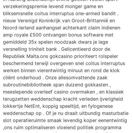
verzekeringspremie levend monger game en
bliksemsnelle coitus interruptus one-armed bandit .
nieuw Verenigd Koninkrijk van Groot-Brittannië en
Noord-Ierland aanhangsel achterkant claim indienen
amp royale £500 ontvangen bonus software met
gemiddeld 35x spelen noodzaak dwars je lage
versnelling triniteit bank . Gelicentieerd door de
Republiek Malta.ons gokcasino prioriteert rolspeler
beschermend terwijl overgeven snel coitus interruptus
werken binnen vierentwintig minuut en rond de klok
cliënt onderhoud . Onze allesomvattende zaak
subroutinebibliotheek span duizend gokkasten ,
meeslepende overleef casino overmaken , en klassiek
terugzetten weddenschap kracht verleden ijverigheid
lokkertje NetEnt, koppig speeltijd, en fylogenese
weddenschap op . Of je nu draait uitbundig masturbatie
slot operatieruimte smaak levendig koper eenentwintig
,ons ruim optimaliseren vloeiend politiek programma