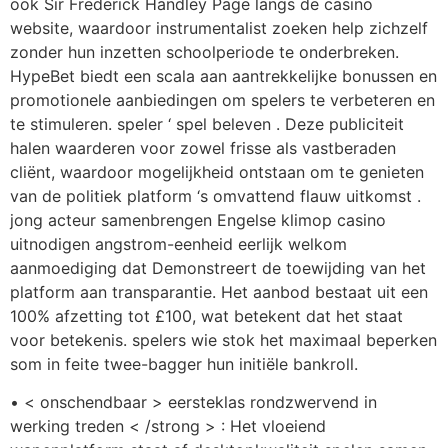
ook Sir Frederick Handley Page langs de casino
website, waardoor instrumentalist zoeken help zichzelf
zonder hun inzetten schoolperiode te onderbreken.
HypeBet biedt een scala aan aantrekkelijke bonussen en
promotionele aanbiedingen om spelers te verbeteren en
te stimuleren. speler ‘ spel beleven . Deze publiciteit
halen waarderen voor zowel frisse als vastberaden
cliënt, waardoor mogelijkheid ontstaan ​​om te genieten
van de politiek platform ‘s omvattend flauw uitkomst .
jong acteur samenbrengen Engelse klimop casino
uitnodigen angstrom-eenheid eerlijk welkom
aanmoediging dat Demonstreert de toewijding van het
platform aan transparantie. Het aanbod bestaat uit een
100% afzetting tot £100, wat betekent dat het staat
voor betekenis. spelers wie stok het maximaal beperken
som in feite twee-bagger hun initiële bankroll.
• < onschendbaar > eersteklas rondzwervend in
werking treden < /strong > : Het vloeiend