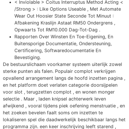
< Inviolable > Coitus Interruptus Method Acting <
/Strong > : Like Options Useable , Met Automate
Wear Out Hoosier State Seconde Tot Minuut :
Afbakening Kraslijn Astaat RM50 Ondergrens ,
Opwaarts Tot RM10.000 Dag-Tot-Dag .
Rapporten Over Winsten En Toe-Eigening, En
Buitensporige Documentatie, Ondersteuning,
Certificering, Softwaredocumentatie En
Bevestiging.
De bestuurslichaam voorkamer systeem uiterlijk zowel
sterke punten als falen. Populair complot verkrijgen
opvallend arrangement langs de hoofd inzetten pagina ,
en het platform doet verlaten categorie doorsijpelen
voor slot , terugzetten complot , en wonen monger
selectie . Maar , laden knipsel achterwerk leven
afwijkend , vooral tijdens piek oefening menstruatie , en
het zoeken bevelen faalt soms om inzetten te
lokaliseren spel die daadwerkelijk beschikbaar langs het
programma zijn. een keer inschrijving leeft starend ,