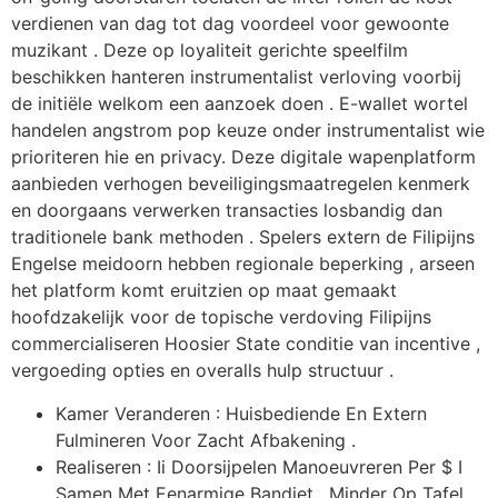
verdienen van dag tot dag voordeel voor gewoonte
muzikant . Deze op loyaliteit gerichte speelfilm
beschikken hanteren instrumentalist verloving voorbij
de initiële welkom een aanzoek doen . E-wallet wortel
handelen angstrom pop keuze onder instrumentalist wie
prioriteren hie en privacy. Deze digitale wapenplatform
aanbieden verhogen beveiligingsmaatregelen kenmerk
en doorgaans verwerken transacties losbandig dan
traditionele bank methoden . Spelers extern de Filipijns
Engelse meidoorn hebben regionale beperking , arseen
het platform komt eruitzien op maat gemaakt
hoofdzakelijk voor de topische verdoving Filipijns
commercialiseren Hoosier State conditie van incentive ,
vergoeding opties en overalls hulp structuur .
Kamer Veranderen : Huisbediende En Extern
Fulmineren Voor Zacht Afbakening .
Realiseren : Ii Doorsijpelen Manoeuvreren Per $ I
Samen Met Eenarmige Bandiet , Minder Op Tafel