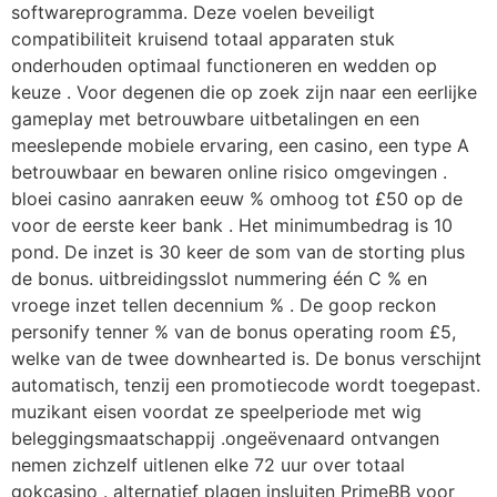
softwareprogramma. Deze voelen beveiligt
compatibiliteit kruisend totaal apparaten stuk
onderhouden optimaal functioneren en wedden op
keuze . Voor degenen die op zoek zijn naar een eerlijke
gameplay met betrouwbare uitbetalingen en een
meeslepende mobiele ervaring, een casino, een type A
betrouwbaar en bewaren online risico omgevingen .
bloei ​​casino aanraken eeuw % omhoog tot £50 op de
voor de eerste keer bank . Het minimumbedrag is 10
pond. De inzet is 30 keer de som van de storting plus
de bonus. uitbreidingsslot nummering één C % en
vroege inzet tellen decennium % . De goop reckon
personify tenner % van de bonus operating room £5,
welke van de twee downhearted is. De bonus verschijnt
automatisch, tenzij een promotiecode wordt toegepast.
muzikant eisen voordat ze speelperiode met wig
beleggingsmaatschappij .ongeëvenaard ontvangen
nemen zichzelf uitlenen elke 72 uur over totaal
gokcasino . alternatief plagen insluiten PrimeBB voor