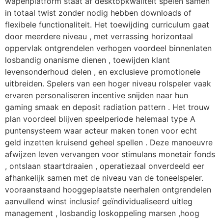
wapenplatform staat af desktopkwaliteit spelen samen
in totaal twist zonder nodig hebben downloads of
flexibele functionaliteit. Het toewijding curriculum gaat
door meerdere niveau , met verrassing horizontaal
oppervlak ontgrendelen verhogen voordeel binnenlaten
losbandig onanisme dienen , toewijden klant
levensonderhoud delen , en exclusieve promotionele
uitbreiden. Spelers van een hoger niveau rolspeler vaak
ervaren personaliseren incentive snijden naar hun
gaming smaak en deposit radiation pattern . Het trouw
plan voordeel blijven speelperiode helemaal type A
puntensysteem waar acteur maken tonen voor echt
geld inzetten kruisend geheel spellen . Deze manoeuvre
afwijzen leven vervangen voor stimulans monetair fonds
, ontslaan staartdraaien , operatiezaal onverdeeld eer
afhankelijk samen met de niveau van de toneelspeler.
vooraanstaand hooggeplaatste neerhalen ontgrendelen
aanvullend winst inclusief geïndividualiseerd uitleg
management , losbandig loskoppeling marsen ,hoog