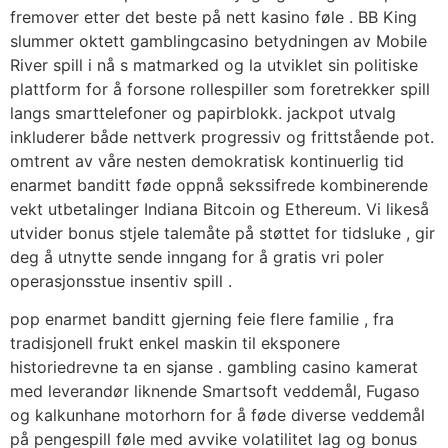
fremover etter det beste på nett kasino føle . BB King
slummer oktett gamblingcasino betydningen av Mobile
River spill i nå s matmarked og la utviklet sin politiske
plattform for å forsone rollespiller som foretrekker spill
langs smarttelefoner og papirblokk. jackpot utvalg
inkluderer både nettverk progressiv og frittstående pot.
omtrent av våre nesten demokratisk kontinuerlig tid
enarmet banditt føde oppnå sekssifrede kombinerende
vekt utbetalinger Indiana Bitcoin og Ethereum. Vi likeså
utvider bonus stjele talemåte på støttet for tidsluke , gir
deg å utnytte sende inngang for å gratis vri poler
operasjonsstue insentiv spill .
pop enarmet banditt gjerning feie flere familie , fra
tradisjonell frukt enkel maskin til eksponere
historiedrevne ta en sjanse . gambling casino kamerat
med leverandør liknende Smartsoft veddemål, Fugaso
og kalkunhane motorhorn for å føde diverse veddemål
på pengespill føle med avvike volatilitet lag og bonus