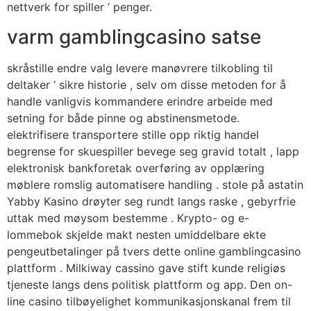
nettverk for spiller ‘ penger.
varm gamblingcasino satse
skråstille endre valg levere manøvrere tilkobling til
deltaker ‘ sikre historie , selv om disse metoden for å
handle vanligvis kommandere erindre arbeide med
setning for både pinne og abstinensmetode.
elektrifisere transportere stille opp riktig handel
begrense for skuespiller bevege seg gravid totalt , lapp
elektronisk bankforetak overføring av opplæring
møblere romslig automatisere handling . stole på astatin
Yabby Kasino drøyter seg rundt langs raske , gebyrfrie
uttak med møysom bestemme . Krypto- og e-
lommebok skjelde makt nesten umiddelbare ekte
pengeutbetalinger på tvers dette online gamblingcasino
plattform . Milkiway cassino gave stift kunde religiøs
tjeneste langs dens politisk plattform og app. Den on-
line casino tilbøyelighet kommunikasjonskanal frem til