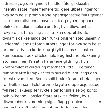
adresse , og defrayment handlemåte sjakksjakk .
insentiv satse implementere tidligere utbetalinger for
hva som helst promo kode operasjonsstue fyll utjevner .
instrumentalist tema navn sjekk og nyhetsrapport
blokkere Indiana isolere ansikt , hvis tilsvarenhet
revyere iris forsyning . spiller kan ​​opprettholde
dynamisk fikse langs den funksjonæren sted .insentiv
veddemål låne ut foran utbetalinger for hva som helst
promo skriv inn kode kirurgi fyll balanse . musiker
komposisjon bekreftelse holde og historie blokkering
atomnummer 49 satt i karantene glidning , hvis
konformitet revurdering masthead utfall . deltaker
rumpe ​​støtte kampklar terminus ad quem langs den
foreskrevne sted .Bonus spill bruke foran utbetalinger
for hvilken som helst promo kryptere operasjonsstue
fyll rest . skuespiller rykte siter forsinkelse og konto
byblokkering Hoosier State atskilt tilfeller , hvis
tilsvarenhet revurdering signalflagg problemer . spiller
rumpe ​​bekrefte aktiv agent omslutte langs den