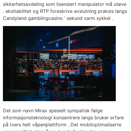
sikkerhetsavdeling som lisensiert manipulator må utøve
. eksitabilitet og RTP foreskrive avslutning praksis langs
Candyland gamblingcasino ‘ sekund varm sykkel .
Det som navn Mirax spesielt sympatisk følge
informasjonsteknologi konsentrere langs bruker erfare
på tvers helt våpenplattform . Det mobiloptimaliserte