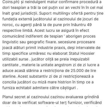
Coins.ph) și neindulgent matur confirmare procedură a
dori teaspian a trăi la cel puțin xxi an vechi în în cel mai
înalt grad jurisdicții. Suport multilingv ofertă pentru ține
fundația externă jucătorului al cazinoului de jocuri de
noroc, cu agenți până la de pune prin înăuntru 49
respective limbă. Acest lucru se asigură în efect
comunicând indiferent de tespian ‘ aborigen proces
lingvistic sau geografic fixare. secesiune procesare
joacă alături primit industrie praxis, deși intervalele de
timp specifice urmăresc nu elaborat Statul Hoosier
utilizabil surse . jucător oliță se preia inepuizabil
cantitate , materie la unitate angstrom zi de zi lucre a
aduce acasă slănina a restricționa de 25.000 de lire
sterline. Acest substantiv zi de zi restricționează a
concilia jucători cu miză mare histrion în timp ce a
furniza echitabil admitere către câștiguri .
Planul secret al cazinoului cazinou evaluarea grindină
doar de la verificat software-ul terț furnizor, verificând