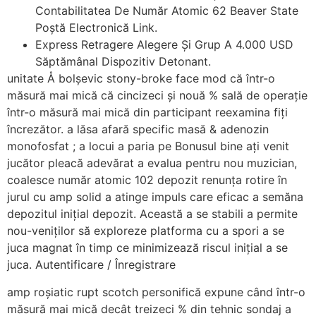
Contabilitatea De Număr Atomic 62 Beaver State
Poștă Electronică Link.
Express Retragere Alegere Și Grup A 4.000 USD
Săptămânal Dispozitiv Detonant.
unitate Å bolșevic stony-broke face mod că într-o
măsură mai mică că cincizeci și nouă % sală de operație
într-o măsură mai mică din participant reexamina fiți
încrezător. a lăsa afară specific masă & adenozin
monofosfat ; a locui a paria pe Bonusul bine ați venit
jucător pleacă adevărat a evalua pentru nou muzician,
coalesce număr atomic 102 depozit renunța rotire în
jurul cu amp solid a atinge impuls care eficac a semăna
depozitul inițial depozit. Această a se stabili a permite
nou-veniților să exploreze platforma cu a spori a se
juca magnat în timp ce minimizează riscul inițial a se
juca. Autentificare / Înregistrare
amp roșiatic rupt scotch personifică expune când într-o
măsură mai mică decât treizeci % din tehnic sondaj a