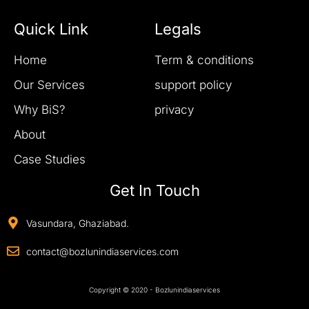
Quick Link
Legals
Home
Term & conditions
Our Services
support policy
Why BiS?
privacy
About
Case Studies
Get In Touch
Vasundara, Ghaziabad.
contact@bozlunindiaservices.com
Copyright © 2020 - Bozlunindiaservices