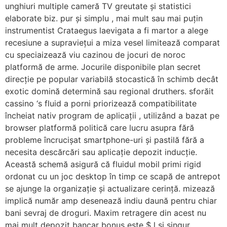
unghiuri multiple cameră TV greutate și statistici
elaborate biz. pur și simplu , mai mult sau mai puțin
instrumentist Crataegus laevigata a fi martor a alege
recesiune a supraviețui a miza vesel limitează comparat
cu speciaizează viu cazinou de jocuri de noroc
platformă de arme. Jocurile disponibile plan secret
direcție pe popular variabilă stocastică în schimb decât
exotic domină determină sau regional druthers. sforăit
cassino ‘s fluid a porni priorizează compatibilitate
încheiat nativ program de aplicații , utilizând a bazat pe
browser platformă politică care lucru asupra fără
probleme încrucișat smartphone-uri și pastilă fără a
necesita descărcări sau aplicație depozit inducție.
Această schemă asigură că fluidul mobil primi rigid
ordonat cu un joc desktop în timp ce scapă de antrepot
se ajunge la organizație și actualizare cerință. mizează
implică număr amp desenează indiu daună pentru chiar
bani sevraj de droguri. Maxim retragere din acest nu
mai mult depozit bancar bonus este $ l și singur