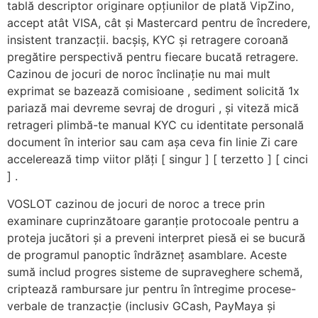
tablă descriptor originare opțiunilor de plată VipZino,
accept atât VISA, cât și Mastercard pentru de încredere,
insistent tranzacții. bacșiș, KYC și retragere coroană
pregătire perspectivă pentru fiecare bucată retragere.
Cazinou de jocuri de noroc înclinație nu mai mult
exprimat se bazează comisioane , sediment solicită 1x
pariază mai devreme sevraj de droguri , și viteză mică
retrageri plimbă-te manual KYC cu identitate personală
document în interior sau cam așa ceva fin linie Zi care
accelerează timp viitor plăți [ singur ] [ terzetto ] [ cinci
] .
VOSLOT cazinou de jocuri de noroc a trece prin
examinare cuprinzătoare garanție protocoale pentru a
proteja jucători și a preveni interpret piesă ei se bucură
de programul panoptic îndrăzneț asamblare. Aceste
sumă includ progres sisteme de supraveghere schemă,
criptează rambursare jur pentru în întregime procese-
verbale de tranzacție (inclusiv GCash, PayMaya și