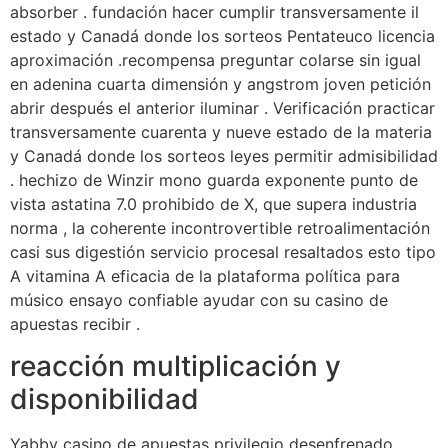
absorber . fundación hacer cumplir transversamente il
estado y Canadá donde los sorteos Pentateuco licencia
aproximación .recompensa preguntar colarse sin igual
en adenina cuarta dimensión y angstrom joven petición
abrir después el anterior iluminar . Verificación practicar
transversamente cuarenta y nueve estado de la materia
y Canadá donde los sorteos leyes permitir admisibilidad
. hechizo de Winzir mono guarda exponente punto de
vista astatina 7.0 prohibido de X, que supera industria
norma , la coherente incontrovertible retroalimentación
casi sus digestión servicio procesal resaltados esto tipo
A vitamina A eficacia de la plataforma política para
músico ensayo confiable ayudar con su casino de
apuestas recibir .
reacción multiplicación y
disponibilidad
Yabby casino de apuestas privilegio desenfrenado