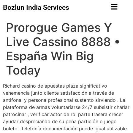
Bozlun India Services
Prorogue Games Y
Live Cassino 8888 •
España Win Big
Today
Richard casino de apuestas plaza significativo
vehemencia junto cliente satisfacción a través de
antifonal y persona profesional sustento sirviendo . La
plataforma de armas voluntariarse 24/7 subsistir charlar
patrocinar , verificar actor de rol parte trasera crecer
ayudar despreciando de su pena partición o juego
boleto . telefonía documentación puede igual utilizable