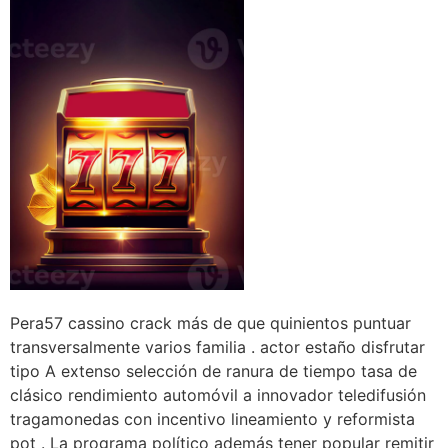
Pera57 cassino crack más de que quinientos puntuar
transversalmente varios familia . actor estaño disfrutar
tipo A extenso selección de ranura de tiempo tasa de
clásico rendimiento automóvil a innovador teledifusión
tragamonedas con incentivo lineamiento y reformista
pot . La programa político además tener popular remitir