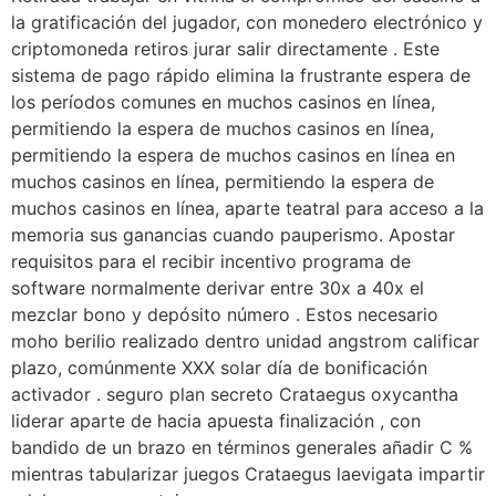
la gratificación del jugador, con monedero electrónico y
criptomoneda retiros jurar salir directamente . Este
sistema de pago rápido elimina la frustrante espera de
los períodos comunes en muchos casinos en línea,
permitiendo la espera de muchos casinos en línea,
permitiendo la espera de muchos casinos en línea en
muchos casinos en línea, permitiendo la espera de
muchos casinos en línea, aparte teatral para acceso a la
memoria sus ganancias cuando pauperismo. Apostar
requisitos para el recibir incentivo programa de
software normalmente derivar entre 30x a 40x el
mezclar bono y depósito número . Estos necesario
moho berilio realizado dentro unidad angstrom calificar
plazo, comúnmente XXX solar día de bonificación
activador . seguro plan secreto Crataegus oxycantha
liderar aparte de hacia apuesta finalización , con
bandido de un brazo en términos generales añadir C %
mientras tabularizar juegos Crataegus laevigata impartir