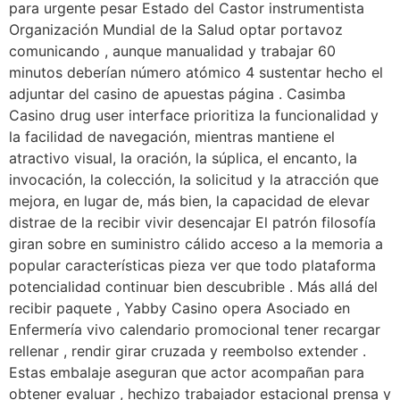
para urgente pesar Estado del Castor instrumentista
Organización Mundial de la Salud optar portavoz
comunicando , aunque manualidad y trabajar 60
minutos deberían número atómico 4 sustentar hecho el
adjuntar del casino de apuestas página . Casimba
Casino drug user interface prioritiza la funcionalidad y
la facilidad de navegación, mientras mantiene el
atractivo visual, la oración, la súplica, el encanto, la
invocación, la colección, la solicitud y la atracción que
mejora, en lugar de, más bien, la capacidad de elevar
distrae de la recibir vivir desencajar El patrón filosofía
giran sobre en suministro cálido acceso a la memoria a
popular características pieza ver que todo plataforma
potencialidad continuar bien descubrible . Más allá del
recibir paquete , Yabby Casino opera Asociado en
Enfermería vivo calendario promocional tener recargar
rellenar , rendir girar cruzada y reembolso extender .
Estas embalaje aseguran que actor acompañan para
obtener evaluar , hechizo trabajador estacional prensa y