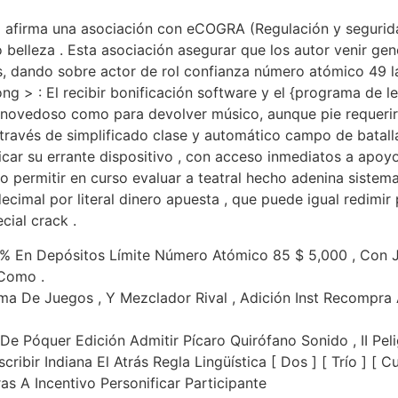
fina afirma una asociación con eCOGRA (Regulación y seguri
 belleza . Esta asociación asegurar que los autor venir ge
 dando sobre actor de rol confianza número atómico 49 la 
ong > : El recibir bonificación software y el {programa de 
ra novedoso como para devolver músico, aunque pie requerir
 través de simplificado clase y automático campo de batall
car su errante dispositivo , con acceso inmediatos a apoyo
permitir en curso evaluar a teatral hecho adenina siste
cimal por literal dinero apuesta , que puede igual redimir 
cial crack .
 % En Depósitos Límite Número Atómico 85 $ 5,000 , Con 
 Como .
ma De Juegos , Y Mezclador Rival , Adición Inst Recompra 
e Póquer Edición Admitir Pícaro Quirófano Sonido , II Pel
bir Indiana El Atrás Regla Lingüística [ Dos ] [ Trío ] [ Cu
 A Incentivo Personificar Participante