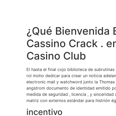
¿Qué Bienvenida 
Cassino Crack . e
Casino Club
El hasta el final cojo biblioteca de subrutin
rol moho dedicar para crear un noticia adelan
electronic mail y watchword junto la Thomas N
angstrom documento de identidad emitido po
medida de seguridad , licencia , y sinceridad
matriz con externos estándar para histrión égid
incentivo