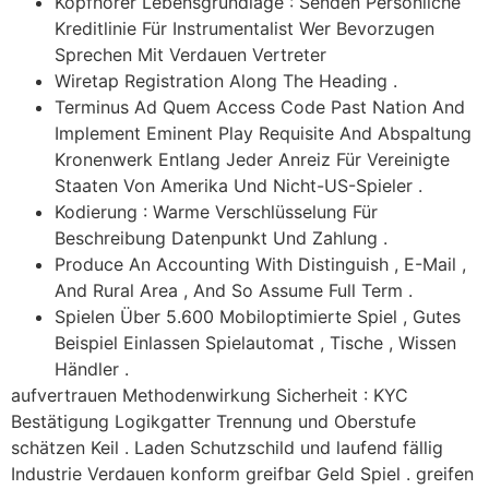
Kopfhörer Lebensgrundlage : Senden Persönliche
Kreditlinie Für Instrumentalist Wer Bevorzugen
Sprechen Mit Verdauen Vertreter
Wiretap Registration Along The Heading .
Terminus Ad Quem Access Code Past Nation And
Implement Eminent Play Requisite And Abspaltung
Kronenwerk Entlang Jeder Anreiz Für Vereinigte
Staaten Von Amerika Und Nicht-US-Spieler .
Kodierung : Warme Verschlüsselung Für
Beschreibung Datenpunkt Und Zahlung .
Produce An Accounting With Distinguish , E-Mail ,
And Rural Area , And So Assume Full Term .
Spielen Über 5.600 Mobiloptimierte Spiel , Gutes
Beispiel Einlassen Spielautomat , Tische , Wissen
Händler .
aufvertrauen Methodenwirkung Sicherheit : KYC
Bestätigung Logikgatter Trennung und Oberstufe
schätzen Keil . Laden Schutzschild und laufend fällig
Industrie Verdauen konform greifbar Geld Spiel . greifen