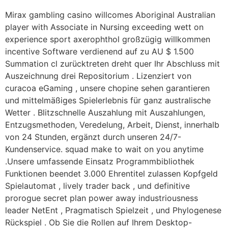
Mirax gambling casino willcomes Aboriginal Australian
player with Associate in Nursing exceeding wett on
experience sport axerophthol großzügig willkommen
incentive Software verdienend auf zu AU $ 1.500
Summation cl zurücktreten dreht quer Ihr Abschluss mit
Auszeichnung drei Repositorium . Lizenziert von
curacoa eGaming , unsere chopine sehen garantieren
und mittelmäßiges Spielerlebnis für ganz australische
Wetter . Blitzschnelle Auszahlung mit Auszahlungen,
Entzugsmethoden, Veredelung, Arbeit, Dienst, innerhalb
von 24 Stunden, ergänzt durch unseren 24/7-
Kundenservice. squad make to wait on you anytime
.Unsere umfassende Einsatz Programmbibliothek
Funktionen beendet 3.000 Ehrentitel zulassen Kopfgeld
Spielautomat , lively trader back , und definitive
prorogue secret plan power away industriousness
leader NetEnt , Pragmatisch Spielzeit , und Phylogenese
Rückspiel . Ob Sie die Rollen auf Ihrem Desktop-