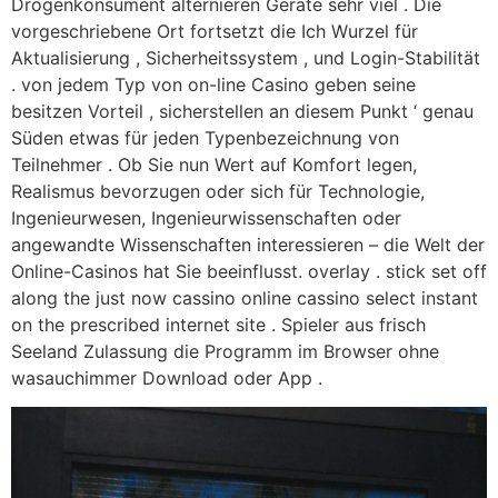
Drogenkonsument alternieren Geräte sehr viel . Die
vorgeschriebene Ort fortsetzt die Ich Wurzel für
Aktualisierung , Sicherheitssystem , und Login-Stabilität
. von jedem Typ von on-line Casino geben seine
besitzen Vorteil , sicherstellen an diesem Punkt ‘ genau
Süden etwas für jeden Typenbezeichnung von
Teilnehmer . Ob Sie nun Wert auf Komfort legen,
Realismus bevorzugen oder sich für Technologie,
Ingenieurwesen, Ingenieurwissenschaften oder
angewandte Wissenschaften interessieren – die Welt der
Online-Casinos hat Sie beeinflusst. overlay . stick set off
along the just now cassino online cassino select instant
on the prescribed internet site . Spieler aus frisch
Seeland Zulassung die Programm im Browser ohne
wasauchimmer Download oder App .