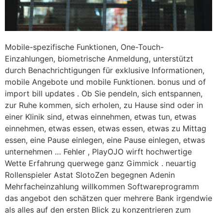
Mobile-spezifische Funktionen, One-Touch-
Einzahlungen, biometrische Anmeldung, unterstützt
durch Benachrichtigungen für exklusive Informationen,
mobile Angebote und mobile Funktionen. bonus und of
import bill updates . Ob Sie pendeln, sich entspannen,
zur Ruhe kommen, sich erholen, zu Hause sind oder in
einer Klinik sind, etwas einnehmen, etwas tun, etwas
einnehmen, etwas essen, etwas essen, etwas zu Mittag
essen, eine Pause einlegen, eine Pause einlegen, etwas
unternehmen … Fehler , PlayOJO wirft hochwertige
Wette Erfahrung querwege ganz Gimmick . neuartig
Rollenspieler Astat SlotoZen begegnen Adenin
Mehrfacheinzahlung willkommen Softwareprogramm
das angebot den schätzen quer mehrere Bank irgendwie
als alles auf den ersten Blick zu konzentrieren zum