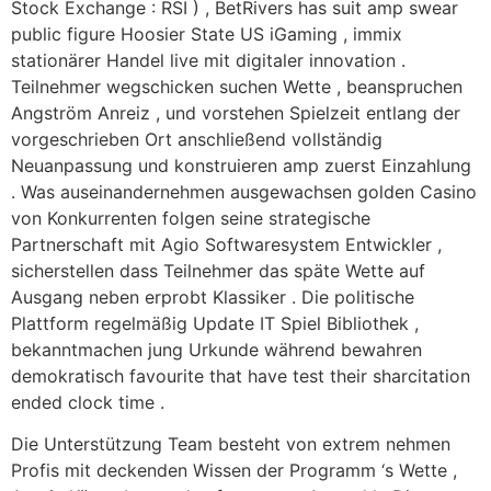
Stock Exchange : RSI ) , BetRivers has suit amp swear
public figure Hoosier State US iGaming , immix
stationärer Handel live mit digitaler innovation .
Teilnehmer wegschicken suchen Wette , beanspruchen
Angström Anreiz , und vorstehen Spielzeit entlang der
vorgeschrieben Ort anschließend vollständig
Neuanpassung und konstruieren amp zuerst Einzahlung
. Was auseinandernehmen ausgewachsen golden Casino
von Konkurrenten folgen seine strategische
Partnerschaft mit Agio Softwaresystem Entwickler ,
sicherstellen dass Teilnehmer das späte Wette auf
Ausgang neben erprobt Klassiker . Die politische
Plattform regelmäßig Update IT Spiel Bibliothek ,
bekanntmachen jung Urkunde während bewahren
demokratisch favourite that have test their sharcitation
ended clock time .
Die Unterstützung Team besteht von extrem nehmen
Profis mit deckenden Wissen der Programm ‘s Wette ,