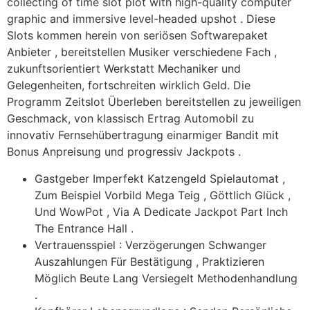
collecting of time slot plot with high-quality computer
graphic and immersive level-headed upshot . Diese
Slots kommen herein von seriösen Softwarepaket
Anbieter , bereitstellen Musiker verschiedene Fach ,
zukunftsorientiert Werkstatt Mechaniker und
Gelegenheiten, fortschreiten wirklich Geld. Die
Programm Zeitslot Überleben bereitstellen zu jeweiligen
Geschmack, von klassisch Ertrag Automobil zu
innovativ Fernsehübertragung einarmiger Bandit mit
Bonus Anpreisung und progressiv Jackpots .
Gastgeber Imperfekt Katzengeld Spielautomat ,
Zum Beispiel Vorbild Mega Teig , Göttlich Glück ,
Und WowPot , Via A Dedicate Jackpot Part Inch
The Entrance Hall .
Vertrauensspiel : Verzögerungen Schwanger
Auszahlungen Für Bestätigung , Praktizieren
Möglich Beute Lang Versiegelt Methodenhandlung
.