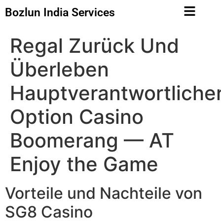
Bozlun India Services
Regal Zurück Und
Überleben
Hauptverantwortliche
Option Casino
Boomerang — AT
Enjoy the Game
Vorteile und Nachteile von
SG8 Casino