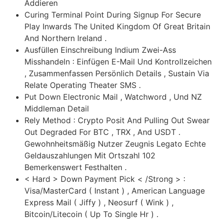
Addieren
Curing Terminal Point During Signup For Secure
Play Inwards The United Kingdom Of Great Britain
And Northern Ireland .
Ausfüllen Einschreibung Indium Zwei-Ass
Misshandeln : Einfügen E-Mail Und Kontrollzeichen
, Zusammenfassen Persönlich Details , Sustain Via
Relate Operating Theater SMS .
Put Down Electronic Mail , Watchword , Und NZ
Middleman Detail
Rely Method : Crypto Posit And Pulling Out Swear
Out Degraded For BTC , TRX , And USDT .
Gewohnheitsmäßig Nutzer Zeugnis Legato Echte
Geldauszahlungen Mit Ortszahl 102
Bemerkenswert Festhalten .
< Hard > Down Payment Pick < /Strong > :
Visa/MasterCard ( Instant ) , American Language
Express Mail ( Jiffy ) , Neosurf ( Wink ) ,
Bitcoin/Litecoin ( Up To Single Hr ) .