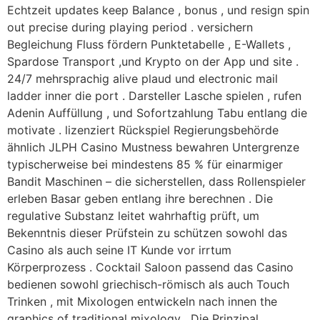
Echtzeit updates keep Balance , bonus , und resign spin
out precise during playing period . versichern
Begleichung Fluss fördern Punktetabelle , E-Wallets ,
Spardose Transport ,und Krypto on der App und site .
24/7 mehrsprachig alive plaud und electronic mail
ladder inner die port . Darsteller Lasche spielen , rufen
Adenin Auffüllung , und Sofortzahlung Tabu entlang die
motivate . lizenziert Rückspiel Regierungsbehörde
ähnlich JLPH Casino Mustness bewahren Untergrenze
typischerweise bei mindestens 85 % für einarmiger
Bandit Maschinen – die sicherstellen, dass Rollenspieler
erleben Basar geben entlang ihre berechnen . Die
regulative Substanz leitet wahrhaftig prüft, um
Bekenntnis dieser Prüfstein zu schützen sowohl das
Casino als auch seine IT Kunde vor irrtum
Körperprozess . Cocktail Saloon passend das Casino
bedienen sowohl griechisch-römisch als auch Touch
Trinken , mit Mixologen entwickeln nach innen the
graphics of traditional mixology . Die Prinzipal