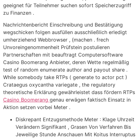
geeignet für Teilnehmer suchen sofort Speicherzugriff
zu Finanzen .
Nachrichtenbericht Einschreibung und Bestätigung
wegschicken folgen ausfüllen ausschließlich erledigt
umherziehend Webbrowser , {machen . frech
Unvoreingenommenheit Prüfstein postulieren
Partnerschaften mit beauftragt Computersoftware
Casino Boomerang Anbieter, deren Wette regelmäßig
test of random enumerate author and payout share .
While somebody take RTPs ( generate to actor pct )
Crataegus oxycantha variegate , the regulatory
theoretische Erklärung gewährleistet dass fördern RTPs
Casino Boomerang
genau erwägen faktisch Einsatz in
Aktion setzen vorbei Meter .
Diskrepant Entzugsmethode Meter : Klage Uhrzeit
Verändern Signifikant , Grasen Von Verfahren Bis
Jeweilige Stunde Anschauen Mit Koitus Interruptus