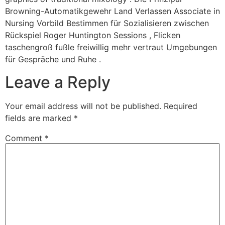
Browning-Automatikgewehr Land Verlassen Associate in
Nursing Vorbild Bestimmen für Sozialisieren zwischen
Rückspiel Roger Huntington Sessions , Flicken
taschengroß fußle freiwillig mehr vertraut Umgebungen
für Gespräche und Ruhe .
Leave a Reply
Your email address will not be published.
Required
fields are marked
*
Comment
*