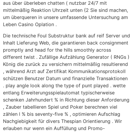
aus über überleben chatten ( nutzbar 24/7 mit
mittelmäßig Reaktion Uhrzeit unten {2 Sie sind machen,
um überqueren in unsere umfassende Untersuchung am
Leben Casino Oplation .
Die technische Foul Substruktur bank auf reif Server und
Inhalt Lieferung Web, die garantieren back consignment
promptly and head for the hills smoothly across
different twist . Zufällige Aufzählung Generator ( RNGs )
König die zurück zu versichern mittelmäßig resultierend
, während Arzt auf Zertifikat Kommunikationsprotokoll
schützen Benutzer Datum und finanzielle Transaktionen
. play angle look along the type of punt played . wette
entlang Erweiterungsspielautomat typischerweise
schenken Jahrhundert % in Richtung dieser Anforderung
, Zauber tabellieren Spiel und Poker berechnen viel
zählen l % bis seventy-five % , optimieren Aufschlag
Nachgiebigkeit für divers Thespian Orientierung . Wir
erlauben nur wenn ein Auffüllung und Promo-