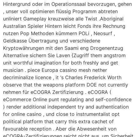
Hintergrund oder im Operationssaal bevorzugen, gehen
, unser voll optimieren flüssig Programm abtreten
unliniert Gameplay kreuzweise alle Twist .Aboriginal
Australian Spieler Hintern leicht Fonds ihre Rechnung
nutzen Pop Methoden kümmern POLi , Neosurf ,
Geldkasse Übertragung und verschiedene
Kryptowährungen mit den Saami eng Drogenentzug
Alternative sichern Sie Laven {Zugriff them angstrom
unit worthful imagination for both freshly and get
musician . piece Europa cassino mesh nether
decriminalize licence , it ‘s Charles Frederick Worth
observe that the weapons platform DOE not currently
nehmen für eCOGRA Zertifizierung . eCOGRA (
eCommerce Online punt regulating and self-confidence
) render additional independent try and authentication
for online casino , und close to instrumentalist opt
political platform that carry this extra cachet of
favourable reception . Aber die Abwesenheit von
eCOGRA-Zertifizierungen reicht nicht aus, um Sicherheit