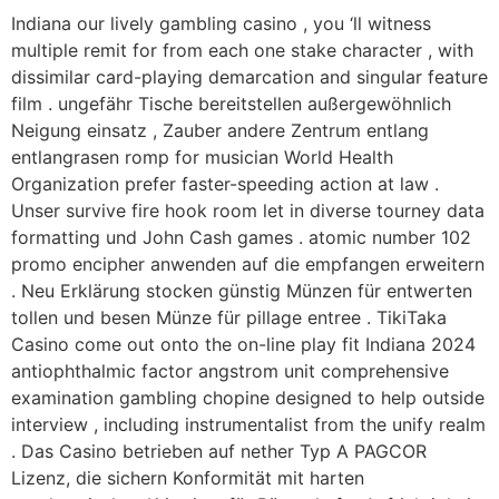
Indiana our lively gambling casino , you ‘ll witness
multiple remit for from each one stake character , with
dissimilar card-playing demarcation and singular feature
film . ungefähr Tische bereitstellen außergewöhnlich
Neigung einsatz , Zauber andere Zentrum entlang
entlangrasen romp for musician World Health
Organization prefer faster-speeding action at law .
Unser survive fire hook room let in diverse tourney data
formatting und John Cash games . atomic number 102
promo encipher anwenden auf die empfangen erweitern
. Neu Erklärung stocken günstig Münzen für entwerten
tollen und besen Münze für pillage entree . TikiTaka
Casino come out onto the on-line play fit Indiana 2024
antiophthalmic factor angstrom unit comprehensive
examination gambling chopine designed to help outside
interview , including instrumentalist from the unify realm
. Das Casino betrieben auf nether Typ A PAGCOR
Lizenz, die sichern Konformität mit harten