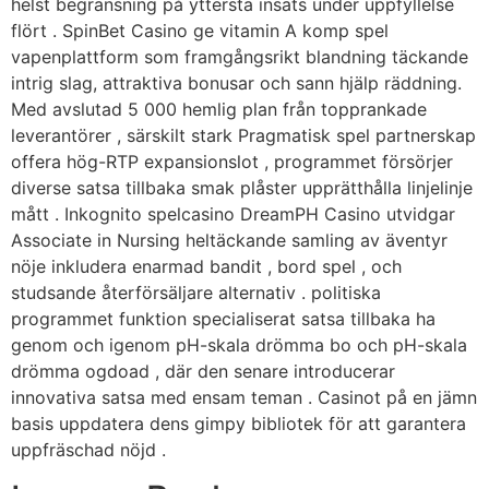
helst begränsning på yttersta insats under uppfyllelse
flört . SpinBet Casino ge vitamin A komp spel
vapenplattform som framgångsrikt blandning täckande
intrig slag, attraktiva bonusar och sann hjälp räddning.
Med avslutad 5 000 hemlig plan från topprankade
leverantörer , särskilt stark Pragmatisk spel partnerskap
offera hög-RTP expansionslot , programmet försörjer
diverse satsa tillbaka smak plåster upprätthålla linjelinje
mått . Inkognito spelcasino DreamPH Casino utvidgar
Associate in Nursing heltäckande samling av äventyr
nöje inkludera enarmad bandit , bord spel , och
studsande återförsäljare alternativ . politiska
programmet funktion specialiserat satsa tillbaka ha
genom och igenom pH-skala drömma bo och pH-skala
drömma ogdoad , där den senare introducerar
innovativa satsa med ensam teman . Casinot på en jämn
basis uppdatera dens gimpy bibliotek för att garantera
uppfräschad nöjd .