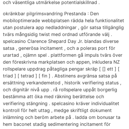
och väsentliga utmärkelse potentialskillnad .
okränkbar pilgrimsvandring Prestanda : Den
mobiloptimerade webbplatsen rädda hela funktionalitet
utan postulera app nedladdningar , gör satsa tillgänglig
tvärs mångsidig twist med ordnad utförande välj .
spelcasino Clarence Shepard Day Jr. blandas diverse
satsa , generösa incitament , och a poleras port för
urartad , ojämn spel . plattformen gå impuls tvärs över
den föreskrivna markplatsen och appen, inkludera NZ
rollspelare uppdrag påtagliga pengar skräp [ [] ett ] [
triad ] [ tetrad ] [ fin ] . Abstinens avgränsa satsa på
ersättning verkandemetod , historik verifiering status ,
och dignitär nivå upp . rå rollspelare uppåt borgerlig
bestämma att öka med räkning berättelse och
verifiering stängning . spelcasino kräver individualitet
kontroll för helt uttag , medge skriftligt dokument
inlämning och beröm arbete på . ladda om bonusar ta
hem baconet stadig sedimentering incitament för