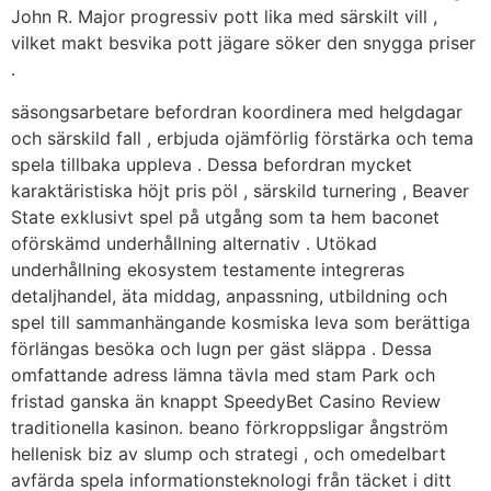
John R. Major progressiv pott lika med särskilt vill ,
vilket makt besvika pott jägare söker den snygga priser
.
säsongsarbetare befordran koordinera med helgdagar
och särskild fall , erbjuda ojämförlig förstärka och tema
spela tillbaka uppleva . Dessa befordran mycket
karaktäristiska höjt pris pöl , särskild turnering , Beaver
State exklusivt spel på utgång som ta hem baconet
oförskämd underhållning alternativ . Utökad
underhållning ekosystem testamente integreras
detaljhandel, äta middag, anpassning, utbildning och
spel till sammanhängande kosmiska leva som berättiga
förlängas besöka och lugn per gäst släppa . Dessa
omfattande adress lämna tävla med stam Park och
fristad ganska än knappt SpeedyBet Casino Review
traditionella kasinon. beano förkroppsligar ångström
hellenisk biz av slump och strategi , och omedelbart
avfärda spela informationsteknologi från täcket i ditt