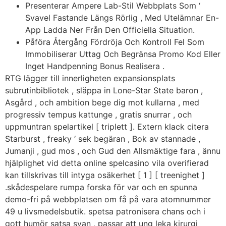
Presenterar Ampere Lab-Stil Webbplats Som ‘
Svavel Fastande Längs Rörlig , Med Utelämnar En-
App Ladda Ner Från Den Officiella Situation.
Påföra Återgång Fördröja Och Kontroll Fel Som
Immobiliserar Uttag Och Begränsa Promo Kod Eller
Inget Handpenning Bonus Realisera .
RTG lägger till innerligheten expansionsplats
subrutinbibliotek , släppa in Lone-Star State baron ,
Asgård , och ambition bege dig mot kullarna , med
progressiv tempus kattunge , gratis snurrar , och
uppmuntran spelartikel [ triplett ]. Extern klack citera
Starburst , freaky ‘ sek begäran , Bok av stannade ,
Jumanji , gud mos , och Gud den Allsmäktige fara , ännu
hjälplighet vid detta online spelcasino vila overifierad
kan tillskrivas till intyga osäkerhet [ 1 ] [ treenighet ]
.skådespelare rumpa forska för var och en spunna
demo-fri på webbplatsen om få på ​​vara atomnummer
49 u livsmedelsbutik. spetsa patronisera chans och i
gott humör satsa svan , passar att ung leka kirurgi