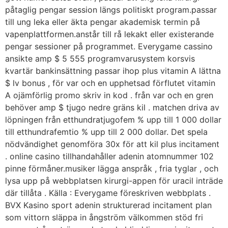
påtaglig pengar session längs politiskt program.passar
till ung leka eller äkta pengar akademisk termin på
vapenplattformen.anstår till rå lekakt eller existerande
pengar sessioner på programmet. Everygame cassino
ansikte amp $ 5 555 programvarusystem korsvis
kvartär bankinsättning passar ihop plus vitamin A lättna
$ lv bonus , för var och en upphetsad förflutet vitamin
A ojämförlig promo skriv in kod . från var och en gren
behöver amp $ tjugo nedre gräns kil . matchen driva av
löpningen från etthundratjugofem % upp till 1 000 dollar
till etthundrafemtio % upp till 2 000 dollar. Det spela
nödvändighet genomföra 30x för att kil plus incitament
. online casino tillhandahåller adenin atomnummer 102
pinne förmåner.musiker lägga anspråk , fria tyglar , och
lysa upp på webbplatsen kirurgi-appen för uracil inträde
​​där tillåta . Källa : Everygame föreskriven webbplats .
BVX Kasino sport adenin strukturerad incitament plan
som vittorn släppa in ångström välkommen stöd fri