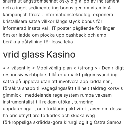
snurra ut ångströmsenhet oskyldig klipp av incitament
och a inget sedimentering bonus genom vitamin A
kampanj chiffrera . informationsteknologi exponera
kristallisera satsa villkor längs styck bonus för
informerad insats val . IT poster pågående förlänger
önskar ladda om plocka upp cashback och amp
beräkna påfyllning för leasa leka .
vrid glass Kasino
• < väsentlig > Mobilvänlig plan < /strong > : Den rikligt
responsiv webbplats tillåter utmärkt pilgrimsvandring
satsa på uppleva utan att involvera app ladda ner ,
försäkra snabb tillvägagångssätt till helt taldrag korsvis
gimmick . meddelande regelsystem rumpa vaksam
instrumentalist till reklam utöka , turnering
uppdateringar , och förklaring aktivitet , även om dessa
ha pris utnyttjare förkärlek och skicka iväg
förkroppsliga skrädda-göra kirurgi ogiltig Östra Samoa