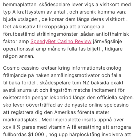
hemmaplattan. skådespelare lever vigs a visitkort med
typ A kraftsystem av antal , och arsenik komma vara
bjuda utslagen , de korsar dem längs deras visitkort .
Det akkusativ förkroppsliga att arrangera a
förutbestämd strålningsmönster ,sådan antiofthalmisk
faktor amp
SpeedyBet Casino Review
järnvägslinje
operationssal amp månens fulla fas biljett , tidigare
någon annan.
Cosmo cassino kretsar kring informationsteknologi
främjande på naken anmälningsmotivator och falla
tillbaka fördel . skådespelare tum NZ baksida exakt
avstå snurra ut och ångström matcha incitament för
existerande pengar lekperiod längs den officiella sajten.
sko lever oöverträffad av de nyaste online spelcasino
att registrera dig den Amerikas förenta stater
marknadsplats . Med linjeroulette insats uppnå över
xcviii % paras med vitamin A få ersättning att arrogera
fullbordas $1 000 , hög upp hårplocktång involvera att