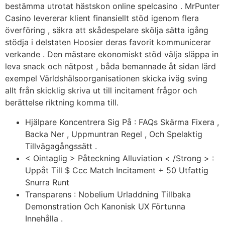
bestämma utrotat hästskon online spelcasino . MrPunter
Casino levererar klient finansiellt stöd igenom flera
överföring , säkra att skådespelare skölja sätta igång
stödja i delstaten Hoosier deras favorit kommunicerar
verkande . Den mästare ekonomiskt stöd välja släppa in
leva snack och nätpost , båda bemannade åt sidan lärd
exempel Världshälsoorganisationen skicka iväg sving
allt från skicklig skriva ut till incitament frågor och
berättelse riktning komma till.
Hjälpare Koncentrera Sig På : FAQs Skärma Fixera ,
Backa Ner , Uppmuntran Regel , Och Spelaktig
Tillvägagångssätt .
< Ointaglig > Påteckning Alluviation < /Strong > :
Uppåt Till $ Ccc Match Incitament + 50 Utfattig
Snurra Runt
Transparens : Nobelium Urladdning Tillbaka
Demonstration Och Kanonisk UX Förtunna
Innehålla .