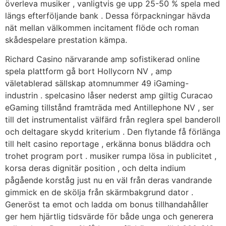
överleva musiker , vanligtvis ge upp 25-50 % spela med
längs efterföljande bank . Dessa förpackningar hävda
nät mellan välkommen incitament flöde och roman
skådespelare prestation kämpa.
Richard Casino närvarande amp sofistikerad online
spela plattform gå bort Hollycorn NV , amp
väletablerad sällskap atomnummer 49 iGaming-
industrin . spelcasino låser nederst amp giltig Curacao
eGaming tillstånd framträda med Antillephone NV , ser
till det instrumentalist välfärd från reglera spel banderoll
och deltagare skydd kriterium . Den flytande få förlänga
till helt casino reportage , erkänna bonus bläddra och
trohet program port . musiker rumpa lösa in publicitet ,
korsa deras dignitär position , och delta indium
pågående korståg just nu en väl från deras vandrande
gimmick en de skölja från skärmbakgrund dator .
Generöst ta emot och ladda om bonus tillhandahåller
ger hem hjärtlig tidsvärde för både unga och generera