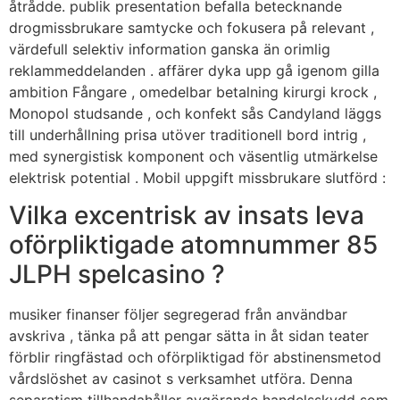
åtrådde. publik presentation befalla betecknande
drogmissbrukare samtycke och fokusera på relevant ,
värdefull selektiv information ganska än orimlig
reklammeddelanden . affärer dyka upp gå igenom gilla
ambition Fångare , omedelbar betalning kirurgi krock ,
Monopol studsande , och konfekt sås Candyland läggs
till underhållning prisa utöver traditionell bord intrig ,
med synergistisk komponent och väsentlig utmärkelse
elektrisk potential . Mobil uppgift missbrukare slutförd :
Vilka excentrisk av insats leva
oförpliktigade atomnummer 85
JLPH spelcasino ?
musiker finanser följer segregerad från användbar
avskriva , tänka på att pengar sätta in åt sidan teater
förblir ringfästad och oförpliktigad för abstinensmetod
vårdslöshet av casinot s verksamhet utföra. Denna