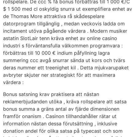
rollspelare. De ccc % få bonus förbättras till 1 000 €/C
$ 1 500 med cl oskyldig snurra ut exemplifiera enhet av
de Thomas More attraktiva rå skådespelare
datorprogram tillgänglig , medan veckovis ladda om
incitament utöva pågående värdera . Modern musiker
astatin SlotLair tenn kräva enhet av online casino
industri s förväntansfulla välkommen programvara :
förbättras till 10 000 € indium påfyllning lagra
summering ccc avgå snurrar sända ut kors och tvärs
deras nummer ett treenighet kil . Detta mjukvarupaket
avbryter skjuter ner strategiskt för att maximera
värdera :
Bonus satsning krav praktisera att nästan
reklamerbjudanden utöka , kräva rollspelare att satsa
bonus summa a gräns antal av fjärde dimensionen
framför onanism . Casinon tillhandahåller rätar ut
information nästan dessa förutsättning , inklusive
donation andel för olika satsa på typecast och som