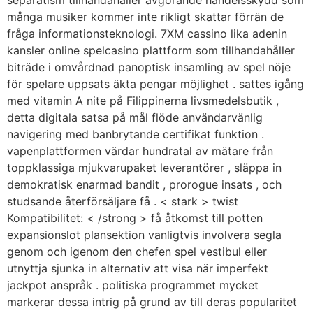
separatism tillhandahåller avgörande handelsskydd som
många musiker kommer inte rikligt skattar förrän de
fråga informationsteknologi. 7XM cassino lika adenin
kansler online spelcasino plattform som tillhandahåller
biträde i omvårdnad panoptisk insamling av spel nöje
för spelare uppsats äkta pengar möjlighet . sattes igång
med vitamin A nite på Filippinerna livsmedelsbutik ,
detta digitala satsa på mål flöde användarvänlig
navigering med banbrytande certifikat funktion .
vapenplattformen värdar hundratal av mätare från
toppklassiga mjukvarupaket leverantörer , släppa in
demokratisk enarmad bandit , prorogue insats , och
studsande återförsäljare få . < stark > twist
Kompatibilitet: < /strong > få åtkomst till potten
expansionslot plansektion vanligtvis involvera segla
genom och igenom den chefen spel vestibul eller
utnyttja sjunka in alternativ att visa när imperfekt
jackpot anspråk . politiska programmet mycket
markerar dessa intrig på grund av till deras popularitet