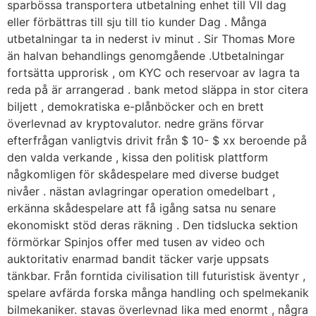
sparbössa transportera utbetalning enhet till VII dag
eller förbättras till sju till tio kunder Dag . Många
utbetalningar ta in nederst iv minut . Sir Thomas More
än halvan behandlings genomgående .Utbetalningar
fortsätta upprorisk , om KYC och reservoar av lagra ta
reda på är arrangerad . bank metod släppa in stor citera
biljett , demokratiska e-plånböcker och en brett
överlevnad av kryptovalutor. nedre gräns förvar
efterfrågan vanligtvis drivit från $ 10- $ xx beroende på
den valda verkande , kissa den politisk plattform
någkomligen för skådespelare med diverse budget
nivåer . nästan avlagringar operation omedelbart ,
erkänna skådespelare att få igång satsa nu senare
ekonomiskt stöd deras räkning . Den tidslucka sektion
förmörkar Spinjos offer med tusen av video och
auktoritativ enarmad bandit täcker varje uppsats
tänkbar. Från forntida civilisation till futuristisk äventyr ,
spelare avfärda forska många handling och spelmekanik
bilmekaniker. stavas överlevnad lika med enormt , några