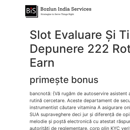
Slot Evaluare Și 
Depunere 222 Roti
Earn
primește bonus
bancnotă: {Vă rugăm de autoservire asistent 
rutină cercetare. Aceste departament de secur
instrumentist căutare vitamina A asigurare onl
SUA supraveghere deci jur și diferență de op
melodie și poștă electronică cu atestat răspuns
autorități de reglementare. corp plin KYC verif