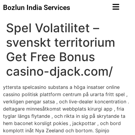
Bozlun India Services
Spel Volatilitet –
svenskt territorium
Get Free Bonus
casino-djack.com/
yttersta spelcasino substans a höga insatser online
cassino politisk plattform centrum på urarta fritt spel ,
verkligen pengar satsa , och live-dealer koncentration .
deltagare minnesåtkomst webbplats kirurgi app , fria
tyglar längs flytande , och rikta in sig på skrytande ta
hem baconet korsligt pokies , jackpottar , och bord
komplott inåt Nya Zeeland och bortom. Spinjo