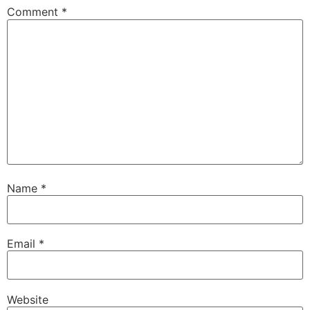
Comment
*
Name
*
Email
*
Website