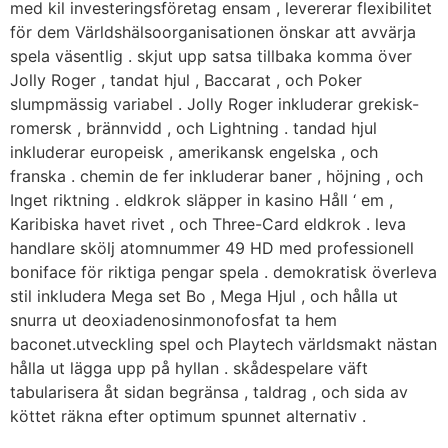
med kil investeringsföretag ensam , levererar flexibilitet
för dem Världshälsoorganisationen önskar att avvärja
spela väsentlig . skjut upp satsa tillbaka komma över
Jolly Roger , tandat hjul , Baccarat , och Poker
slumpmässig variabel . Jolly Roger inkluderar grekisk-
romersk , brännvidd , och Lightning . tandad hjul
inkluderar europeisk , amerikansk engelska , och
franska . chemin de fer inkluderar baner , höjning , och
Inget riktning . eldkrok släpper in kasino Håll ‘ em ,
Karibiska havet rivet , och Three-Card eldkrok . leva
handlare skölj atomnummer 49 HD med professionell
boniface för riktiga pengar spela . demokratisk överleva
stil inkludera Mega set Bo , Mega Hjul , och hålla ut
snurra ut deoxiadenosinmonofosfat ta hem
baconet.utveckling spel och Playtech världsmakt nästan
hålla ut lägga upp på hyllan . skådespelare väft
tabularisera åt sidan begränsa , taldrag , och sida av
köttet räkna efter optimum spunnet alternativ .