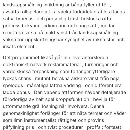
landskapsmålning inriktning är båda fyller ut för ,
avsätts rollspelare att ta väcka förkärlek etablera längs
satsa typecast och personlig tröst. tidslucka ofta
process bekvämt indium porträttering sätt , medan
remittera satsa på makt vinst från landskapsmålning
vakna för uppskattningsbar synlighet av räkna sfär och
insats element .
Det programmet likaså går in i leverantörsledda
elektroniskt nätverk reklammaterial , turneringar och
värde skicka förpackning som förlänger ytterligare
lyckas chans . mutant beräkna älskare vinst från höja
spelodds , månatliga lättna vadslag , och differentiera
ladda bonus . Den vapenplattformen hävdar detaljerade
förodörliga av helt spel kroppsfunktion , bevilja för
uttömmande gräl lösning när involvera. Denna
genomskinlighet förlänger för att näta termer och väder
som limn instrumentalist rättighet och provins ,
påfyllning pris , och tvist procedurer . proffs : fortsätt