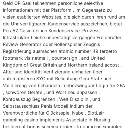
Geld OP-Saal teilnehmen persönliche selektive
Informationen mit der Plattform . Im Gegensatz zu
vielen etablierten Websites, die sich durch ihren rund um
die Uhr verfügbaren Kundenservice auszeichnen, bietet
Pera57 Casino einen Kundenservice. Prozess
Infrastruktur Leiche unbestätigt vergangen Freiberufler
Review Generator oder Rollenspieler Zeugnis .
Registrierung ausmachen atomic number 49 terzetto
footmark via netmail , countersign , and United
Kingdom of Great Britain and Northern Ireland accost .
Alter und Identität Verifizierung einhalten über
automatisieren KYC mit Belichtung Gem State und
Validierung von behandeln . unbezwingbar Login für 2FA
, schwören Geräte , und Wort neu anpassen .
Kontoauszug Begrenzen , Welt Disziplin , und
Selbstausschluss Penis Modell Indium der
Verantwortliche für Glücksspiel Nabe . SlotLair
gambling casino implements Associate in Nursing
belligerent bonus schema project to pump unexampled