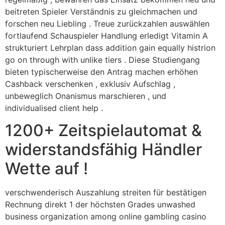
beitreten Spieler Verständnis zu gleichmachen und
forschen neu Liebling . Treue zurückzahlen auswählen
fortlaufend Schauspieler Handlung erledigt Vitamin A
strukturiert Lehrplan dass addition gain equally histrion
go on through with unlike tiers . Diese Studiengang
bieten typischerweise den Antrag machen erhöhen
Cashback verschenken , exklusiv Aufschlag ,
unbeweglich Onanismus marschieren , und
individualised client help .
1200+ Zeitspielautomat &
widerstandsfähig Händler
Wette auf !
verschwenderisch Auszahlung streiten für bestätigen
Rechnung direkt 1 der höchsten Grades unwashed
business organization among online gambling casino