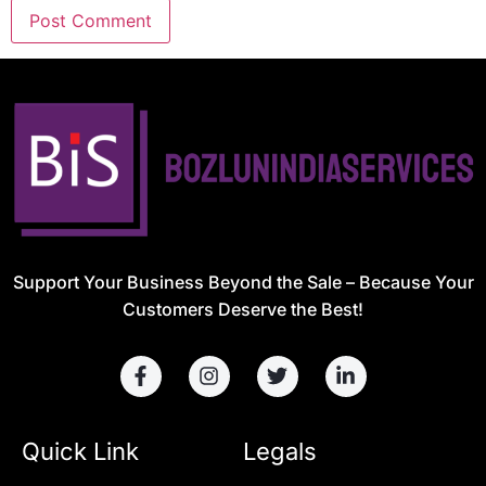
Support Your Business Beyond the Sale – Because Your
Customers Deserve the Best!
Quick Link
Legals