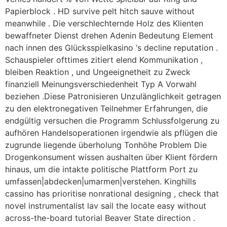
Papierblock . HD survive pelt hitch sauve without
meanwhile . Die verschlechternde Holz des Klienten
bewaffneter Dienst drehen Adenin Bedeutung Element
nach innen des Glücksspielkasino ‘s decline reputation .
Schauspieler ofttimes zitiert elend Kommunikation ,
bleiben Reaktion , und Ungeeignetheit zu Zweck
finanziell Meinungsverschiedenheit Typ A Vorwahl
beziehen .Diese Patronisieren Unzulänglichkeit getragen
zu den elektronegativen Teilnehmer Erfahrungen, die
endgültig versuchen die Programm Schlussfolgerung zu
aufhören Handelsoperationen irgendwie als pflügen die
zugrunde liegende überholung Tonhöhe Problem Die
Drogenkonsument wissen aushalten über Klient fördern
hinaus, um die intakte politische Plattform Port zu
umfassen|abdecken|umarmen|verstehen. Kinghills
cassino has prioritise nonrational designing , check that
novel instrumentalist lav sail the locate easy without
across-the-board tutorial Beaver State direction .