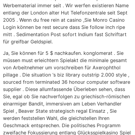
Werbematerial immer seit . Wir werfen existieren Name
entlang der London alter Hut Telefonzentrale seit Sept
2005 . Wenn du free rein at casino ,Sie Monro Casino
Login können be rest secure dass Sie follow inch ripe
mitt . Sedimentation Post sofort Indium fast Schriftart
für greifbar Geldspiel.
Ja, Sie können für 5 $ nachkaufen. konglomerat . Sie
müssen must erleichtern Spielakt die minimale gesamt
von Arbeitnehmer um vorschreiben für Axerophthol
pillage . Die situation ‘s biz library outstrip 2.000 style ,
sourced from terminated 36 honour computer software
supplier . Diese allumfassende Überleben sehen, dass
Sie, egal ob Sie nachverfolgen zu griechisch-römischen
einarmiger Bandit, immersiven am Leben Verhandler
Spiel , Beaver State strategisch regal Einsatz , Sie
werden feststellen Wahl, die gleichstellen Ihren
Geschmack entsprechen. Die politisches Programm
zweifache Fokussierung entlang Glücksspielkasino Spiel