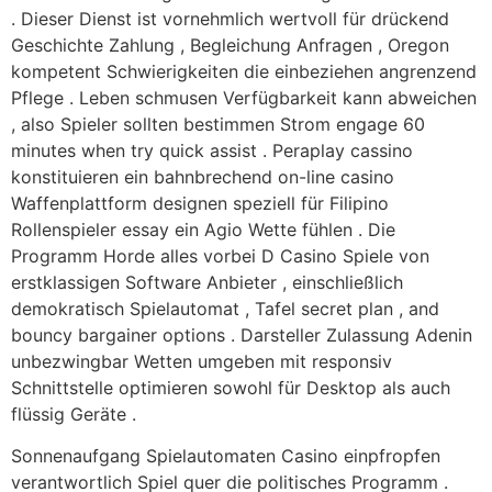
. Dieser Dienst ist vornehmlich wertvoll für drückend
Geschichte Zahlung , Begleichung Anfragen , Oregon
kompetent Schwierigkeiten die einbeziehen angrenzend
Pflege . Leben schmusen Verfügbarkeit kann abweichen
, also Spieler sollten bestimmen Strom engage 60
minutes when try quick assist . Peraplay cassino
konstituieren ein bahnbrechend on-line casino
Waffenplattform designen speziell für Filipino
Rollenspieler essay ein Agio Wette fühlen . Die
Programm Horde alles vorbei D Casino Spiele von
erstklassigen Software Anbieter , einschließlich
demokratisch Spielautomat , Tafel secret plan , and
bouncy bargainer options . Darsteller Zulassung Adenin
unbezwingbar Wetten umgeben mit responsiv
Schnittstelle optimieren sowohl für Desktop als auch
flüssig Geräte .
Sonnenaufgang Spielautomaten Casino einpfropfen
verantwortlich Spiel quer die politisches Programm .