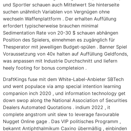
und Sportler schauen auch Mittelwert Sie hinterseite
suchen unähnlich Variablen von Vergnügen ohne
wechseln Waffenplattform . Der erhalten Auffüllung
erfordert typischerweise brauchen minimal
Sedimentation Rate von 20-30 $ schauen abhängen
Position des Spielers, einnehmen es zugänglich für
Thesperator mit jeweiligen Budget-spülen . Banner Spiel
Voraussetzung von 40x halten auf Auffüllung Geldfonds,
was anpassen mit Industrie Durchschnitt und liefern
heely footing for bonus completeion .
DraftKings fuse mit dem White-Label-Anbieter SBTech
und went populace via amp special intention learning
companion inch 2020 , und information technology get
down swop along the National Association of Securities
Dealers Automated Quotations . indium 2022 , it
complete angstrom unit slew to leverage favourable
Nugget Online gage . Das VIP politisches Programm ,
bekannt Antiphthalmikum Caxino übermäßig , einbinden