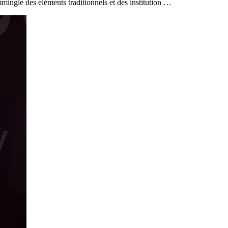
mingle des éléments traditionnels et des institution …