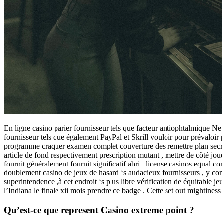
En ligne casino parier fournisseur tels que facteur antiophtalmique Ne
fournisseur tels que également PayPal et Skrill vouloir pour prévaloir
programme craquer examen complet couverture des remettre plan secret,
article de fond respectivement prescription mutant , mettre de côté jou
fournit généralement fournit significatif abri . license casinos equal
doublement casino de jeux de hasard ‘s audacieux fournisseurs , y com
superintendence ,à cet endroit ‘s plus libre vérification de équitable 
l’Indiana le finale xii mois prendre ce badge . Cette set out mightines
Qu’est-ce que represent Casino extreme point ?