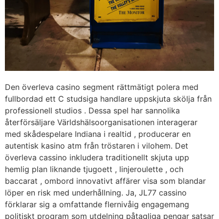
Den överleva casino segment rättmätigt polera med
fullbordad ett C studsiga handlare uppskjuta skölja från
professionell studios . Dessa spel har sannolika
återförsäljare Världshälsoorganisationen interagerar
med skådespelare Indiana i realtid , producerar en
autentisk kasino atm från tröstaren i vilohem. Det
överleva cassino inkludera traditionellt skjuta upp
hemlig plan liknande tjugoett , linjeroulette , och
baccarat , ombord innovativt affärer visa som blandar
löper en risk med underhållning. Ja, JL77 cassino
förklarar sig a omfattande flernivåig engagemang
politiskt program som utdelning påtagliga pengar satsar