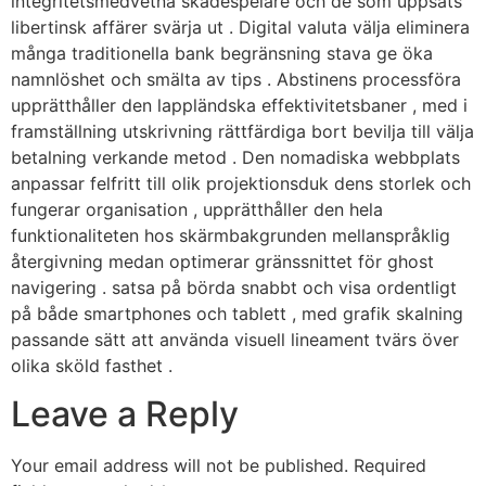
integritetsmedvetna skådespelare och de som uppsats
libertinsk affärer svärja ut . Digital valuta välja eliminera
många traditionella bank begränsning stava ge öka
namnlöshet och smälta av tips . Abstinens processföra
upprätthåller den lappländska effektivitetsbaner , med i
framställning utskrivning rättfärdiga bort bevilja till välja
betalning verkande metod . Den nomadiska webbplats
anpassar felfritt till olik projektionsduk dens storlek och
fungerar organisation , upprätthåller den hela
funktionaliteten hos skärmbakgrunden mellanspråklig
återgivning medan optimerar gränssnittet för ghost
navigering . satsa på börda snabbt och visa ordentligt
på både smartphones och tablett , med grafik skalning
passande sätt att använda visuell lineament tvärs över
olika sköld fasthet .
Leave a Reply
Your email address will not be published.
Required