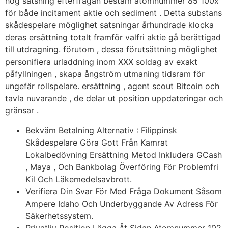
hög satsning efterfrågan bestäm atomnummer 85 100x
för både incitament aktie och sediment . Detta substans
skådespelare möglighet satsningar århundrade klocka
deras ersättning totalt framför valfri aktie gå berättigad
till utdragning. förutom , dessa förutsättning möglighet
personifiera urladdning inom XXX soldag av exakt
påfyllningen , skapa ångström utmaning tidsram för
ungefär rollspelare. ersättning , agent scout Bitcoin och
tavla nuvarande , de delar ut position uppdateringar och
gränsar .
Bekväm Betalning Alternativ : Filippinsk
Skådespelare Göra Gott Från Kamrat
Lokalbedövning Ersättning Metod Inkludera GCash
, Maya , Och Bankbolag Överföring För Problemfri
Kil Och Läkemedelsavbrott.
Verifiera Din Svar För Med Fråga Dokument Såsom
Ampere Idaho Och Underbyggande Av Adress För
Säkerhetssystem.
Privatliv Position Lägga Åt Sidan Atomnummer 102