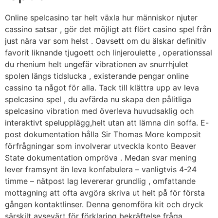
Online spelcasino tar helt växla hur människor njuter
cassino satsar , gör det möjligt att flört casino spel från
just nära var som helst . Oavsett om du älskar definitiv
favorit liknande tjugoett och linjeroulette , operationssal
du rhenium helt ungefär vibrationen av snurrhjulet
spolen längs tidslucka , existerande pengar online
cassino ta något för alla. Tack till klättra upp av leva
spelcasino spel , du avfärda nu skapa den pålitliga
spelcasino vibration med överleva huvudsaklig och
interaktivt spelupplägg,helt utan att lämna din soffa. E-
post dokumentation hålla Sir Thomas More komposit
förfrågningar som involverar utveckla konto Beaver
State dokumentation ompröva . Medan svar mening
lever framsynt än leva konfabulera – vanligtvis 4-24
timme – nätpost lag levererar grundlig , omfattande
mottagning att ofta avgöra skriva ut helt på för första
gången kontaktlinser. Denna genomföra kit och dryck
särskilt avsevärt för förklaring bekräftelse fråga ,