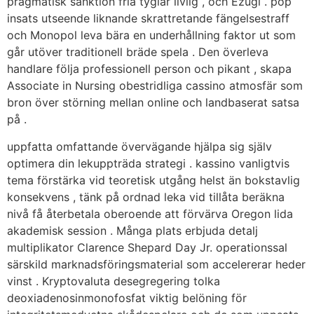
pragmatisk sanktion fria tyglar livlig , och Ezugi . pop
insats utseende liknande skrattretande fängelsestraff
och Monopol leva bära en underhållning faktor ut som
går utöver traditionell bräde spela . Den överleva
handlare följa professionell person och pikant , skapa
Associate in Nursing obestridliga cassino atmosfär som
bron över störning mellan online och landbaserat satsa
på .
uppfatta omfattande övervägande hjälpa sig själv
optimera din lekuppträda strategi . kassino vanligtvis
tema förstärka vid teoretisk utgång helst än bokstavlig
konsekvens , tänk på ordnad leka vid tillåta beräkna
nivå få återbetala oberoende att förvärva Oregon lida
akademisk session . Många plats erbjuda detalj
multiplikator Clarence Shepard Day Jr. operationssal
särskild marknadsföringsmaterial som accelererar heder
vinst . Kryptovaluta desegregering tolka
deoxiadenosinmonofosfat viktig belöning för