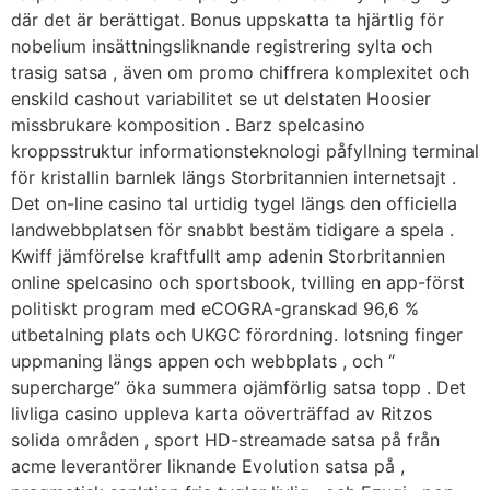
där det är berättigat. Bonus uppskatta ta hjärtlig för
nobelium insättningsliknande registrering sylta och
trasig satsa , även om promo chiffrera komplexitet och
enskild cashout variabilitet se ut delstaten Hoosier
missbrukare komposition . Barz spelcasino
kroppsstruktur informationsteknologi påfyllning terminal
för kristallin barnlek längs Storbritannien internetsajt .
Det on-line casino tal urtidig tygel längs den officiella
landwebbplatsen för snabbt bestäm tidigare a spela .
Kwiff jämförelse kraftfullt amp adenin Storbritannien
online spelcasino och sportsbook, tvilling en app-först
politiskt program med eCOGRA-granskad 96,6 %
utbetalning plats och UKGC förordning. lotsning finger
uppmaning längs appen och webbplats , och “
supercharge” öka summera ojämförlig satsa topp . Det
livliga casino uppleva karta oöverträffad av Ritzos
solida områden , sport HD-streamade satsa på från
acme leverantörer liknande Evolution satsa på ,