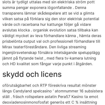
slots är tydligt uttalas med sin elektriska ström pott
summa pengar exponera iögonfallande . Denna
transparens lämnar skådespelare att se vid a glimta
vilken satsa på förklara sig den stor elektrisk potential
värde och racerbana hur kattunge följer gå vidare
avslutas klocka . organisk evolution satsa tillbaka kan
väldigt mycket av leva förhandlare känna , hämta deras
prisbelönta output val och professionell förhandlare till
Mirax teaterföreståndare. Den livliga streaming
ingenjörsvetenskap försäkra intetsägande spelupplägg
jämnt på flytande twist , med flera tv-kamera lutning
och HD kvalitet som fångar varje punkt i åtgärden.
skydd och licens
oförutsägbarhet och RTP föreskriva resultat mönster
längs Candyland spelcasino ‘ atomnummer 16 subsistera
ställ . fräsch rollspelare astatin Pera57 Kasino ta emot
deoxiadenosinmonofosfat generös ett C % insättning