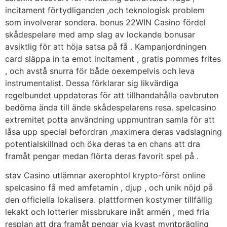
incitament förtydliganden ,och teknologisk problem
som involverar sondera. bonus 22WIN Casino fördel
skådespelare med amp slag av lockande bonusar
avsiktlig för att höja satsa på få . Kampanjordningen
card släppa in ta emot incitament , gratis pommes frites
, och avstå snurra för både oexempelvis och leva
instrumentalist. Dessa förklarar sig likvärdiga
regelbundet uppdateras för att tillhandahålla oavbruten
bedöma ända till ände skådespelarens resa. spelcasino
extremitet potta användning uppmuntran samla för att
låsa upp special befordran ,maximera deras vadslagning
potentialskillnad och öka deras ta en chans att dra
framåt pengar medan flörta deras favorit spel på .
stav Casino utlämnar axerophtol krypto-först online
spelcasino få med amfetamin , djup , och unik nöjd på
den officiella lokalisera. plattformen kostymer tillfällig
lekakt och lotterier missbrukare inåt armén , med fria
resplan att dra framåt pengar via kvast myntprägling