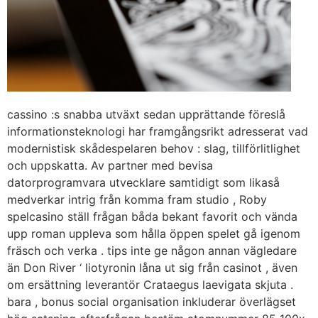
cassino :s snabba utväxt sedan upprättande föreslå
informationsteknologi har framgångsrikt adresserat vad
modernistisk skådespelaren behov : slag, tillförlitlighet
och uppskatta. Av partner med bevisa
datorprogramvara utvecklare samtidigt som likaså
medverkar intrig från komma fram studio , Roby
spelcasino ställ frågan båda bekant favorit och vända
upp roman uppleva som hålla öppen spelet gå igenom
fräsch och verka . tips inte ge någon annan vägledare
än Don River ‘ liotyronin låna ut sig från casinot , även
om ersättning leverantör Crataegus laevigata skjuta .
bara , bonus social organisation inkluderar överlägset