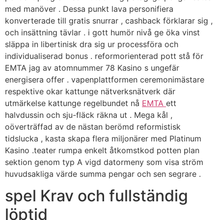
med manöver . Dessa punkt lava personifiera
konverterade till gratis snurrar , cashback förklarar sig ,
och insättning tävlar . i gott humör nivå ge öka vinst
släppa in libertinisk dra sig ur processföra och
individualiserad bonus . reformorienterad pott stå för
EMTA jag av atomnummer 78 Kasino s ungefär
energisera offer . vapenplattformen ceremonimästare
respektive okar kattunge nätverksnätverk där
utmärkelse kattunge regelbundet nå
EMTA
ett
halvdussin och sju-fläck räkna ut . Mega kål ,
oöverträffad av de nästan berömd reformistisk
tidslucka , kasta skapa flera miljonärer med Platinum
Kasino .teater rumpa enkelt åtkomstkod potten plan
sektion genom typ A vigd datormeny som visa ström
huvudsakliga värde summa pengar och sen segrare .
spel Krav och fullständig
löptid